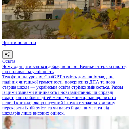
Читати повністю
Освіта
Чому одні діти вчаться добре, інші - ні. Велике інтерв'ю про те,
що впливає на успішність
Телефони на уроках, ChatGPT замість домашніх завдань,
падіння читацької грамотності, повернення ДПА та нова
старша школа — українська освіта стрімко змінюється. Разом
із цими змінами виникають і нові запитання: чи справді
смартфони роблять дітей менш уважними, навіщо читати
великі книжки, якщо штучний інтелект може за хвилину
переказати їхній зміст, та чи варто й далі вимагати від
школярів лише високих оцінок.