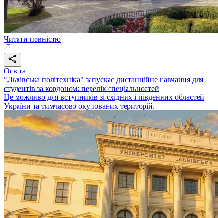
Читати повністю
Освіта
"Львівська політехніка" запускає дистанційне навчання для
студентів за кордоном: перелік спеціальностей
Це можливо для вступників зі східних і південних областей
України та тимчасово окупованих територій.