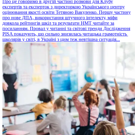
Про це говоримо в другій частині розмови для Клубу
експертів та експерток з директоркою Українського центру
оцінювання якості освіти Тетяною Вакуленко. Першу частину
про нове ДПА, використання штучного інтелекту, міфи
довкола рейтингів шкіл та результати НМТ читайте за
посиланням. Провал у читанні та світові тренди Дослідження
PISA показують, що сильно знизилась читацька грамотність
школярів у світі, в Україні з цим теж невтішна ситуація...