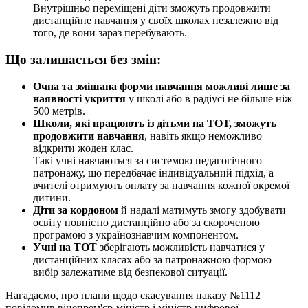
Внутрішньо переміщені діти зможуть продовжити
дистанційне навчання у своїх школах незалежно від
того, де вони зараз перебувають.
Що залишається без змін:
Очна та змішана форми навчання можливі лише за
наявності укриття
у школі або в радіусі не більше ніж
500 метрів.
Школи, які працюють із дітьми на ТОТ, зможуть
продовжити навчання
, навіть якщо неможливо
відкрити жоден клас.
Такі учні навчаються за системою педагогічного
патронажу, що передбачає індивідуальний підхід, а
вчителі отримують оплату за навчання кожної окремої
дитини.
Діти за кордоном
й надалі матимуть змогу здобувати
освіту повністю дистанційно або за скороченою
програмою з українознавчим компонентом.
Учні на ТОТ
зберігають можливість навчатися у
дистанційних класах або за патронажною формою —
вибір залежатиме від безпекової ситуації.
Нагадаємо, про плани щодо скасування наказу №1112
повідомив віцепрем'єр-міністр і міністр цифрової