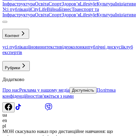
Інфраструктура
Освіта
Спорт
Здоровʼя
Lifestyle
Культура
Ініціатив
Усі публікації
CityLife
Війна
Бізнес
Транспорт та
Інфраструктура
Освіта
Спорт
Здоровʼя
Lifestyle
Культура
Ініціатив
Контент
усі публікації
новини
тексти
відео
колонки
публічні дискусії
клуб
експертів
Рубрики
Додатково
Про нас
Реклама у нашому медіа
Політика
Доступність
конфіденційності
зв'яжіться з нами
ua
en
pl
МОН скасувало наказ про дистанційне навчання: що