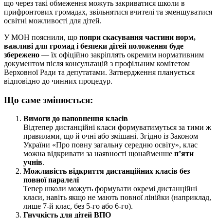
що через такі обмеження можуть закриватися школи в
прифронтових громадах, звільнятися вчителі та зменшуватися
освітні можливості для дітей.
У МОН пояснили, що
попри скасування частини норм,
важливі для громад і безпеки дітей положення буде
збережено
— їх офіційно закріплять окремим нормативним
документом після консультацій з профільним комітетом
Верховної Ради та депутатами. Затвердження планується
відповідно до чинних процедур.
Що саме змінюється:
Вимоги до наповнення класів
Відтепер дистанційні класи формуватимуться за тими ж
правилами, що й очні або змішані. Згідно із Законом
України «Про повну загальну середню освіту», клас
можна відкривати за наявності щонайменше
п’яти
учнів
.
Можливість відкриття дистанційних класів без
повної паралелі
Тепер школи можуть формувати окремі дистанційні
класи, навіть якщо не мають повної лінійки (наприклад,
лише 7-й клас, без 5-го або 6-го).
Гнучкість для дітей ВПО