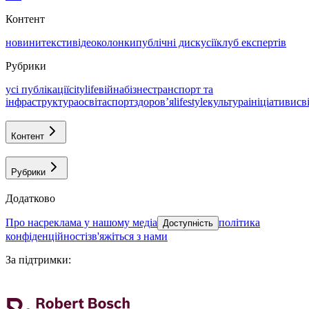
Контент
новини
тексти
відео
колонки
публічні дискусії
клуб експертів
Рубрики
усі публікації
citylife
війна
бізнес
транспорт та
інфраструктура
освіта
спорт
здоровʼя
lifestyle
культура
ініціативи
св
Контент
Рубрики
Додатково
про нас
реклама у нашому медіа
політика
Доступність
конфіденційності
зв'яжіться з нами
За підтримки
: