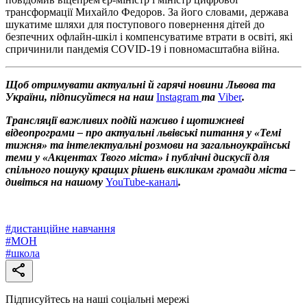
трансформації Михайло Федоров. За його словами, держава
шукатиме шляхи для поступового повернення дітей до
безпечних офлайн-шкіл і компенсуватиме втрати в освіті, які
спричинили пандемія COVID-19 і повномасштабна війна.
Щоб отримувати актуальні й гарячі новини Львова та
України, підписуйтеся на наш
Instagram
та
Viber
.
Трансляції важливих подій наживо і щотижневі
відеопрограми – про актуальні львівські питання у «Темі
тижня» та інтелектуальні розмови на загальноукраїнські
теми у «Акцентах Твого міста» і публічні дискусії для
спільного пошуку кращих рішень викликам громади міста –
дивіться на нашому
YouTube-каналі
.
#
дистанційне навчання
#
МОН
#
школа
Підписуйтесь на наші соціальні мережі