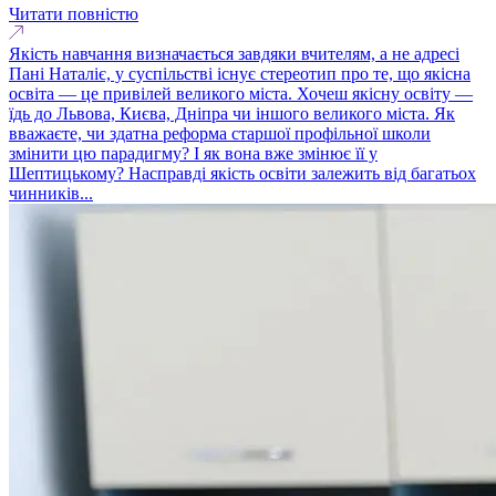
Читати повністю
Якість навчання визначається завдяки вчителям, а не адресі
Пані Наталіє, у суспільстві існує стереотип про те, що якісна
освіта — це привілей великого міста. Хочеш якісну освіту —
їдь до Львова, Києва, Дніпра чи іншого великого міста. Як
вважаєте, чи здатна реформа старшої профільної школи
змінити цю парадигму? І як вона вже змінює її у
Шептицькому? Насправді якість освіти залежить від багатьох
чинників...