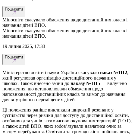
Поширити
Міносвіти скасувало обмеження щодо дистанційних класів і
навчання дітей ВПО.
Міносвіти скасувало обмеження щодо дистанційних класів і
навчання дітей ВПО.
19 липня 2025, 17:33
Поширити
Міністерство освіти і науки України скасувало
наказ №1112
,
який регулював організацію дистанційного навчання у
школах. Також внесено зміни до
наказу №1115
— вилучено
положення, що встановлювали обмеження щодо
наповнюваності дистанційних класів та вимог до навчання
для внутрішньо переміщених дітей.
Ці положення раніше викликали широкий резонанс у
суспільстві через ризики для доступу до дистанційної освіти,
особливо для учнів із тимчасово окупованих територій (ТОТ),
а також дітей ВПО, яких зобов’язували навчатися очно за
місцем перебування. Освітяни та громадськість побоювались,