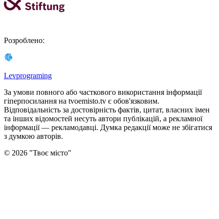
Розроблено
:
Levprograming
За умови повного або часткового використання iнформацiї
гіперпосилання на tvoemisto.tv є обов'язковим.
Відповідальність за достовірність фактів, цитат, власних імен
та інших відомостей несуть автори публікацій, а рекламної
інформації — рекламодавці. Думка редакцiї може не збiгатися
з думкою авторiв.
©
2026
"
Твоє місто
"