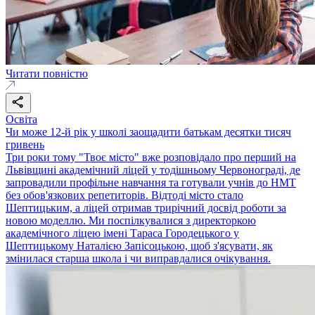
Читати повністю
Освіта
Чи може 12-й рік у школі заощадити батькам десятки тисяч
гривень
Три роки тому "Твоє місто" вже розповідало про перший на
Львівщині академічний ліцей у тодішньому Червонограді, де
запровадили профільне навчання та готували учнів до НМТ
без обов'язкових репетиторів. Відтоді місто стало
Шептицьким, а ліцей отримав трирічний досвід роботи за
новою моделлю. Ми поспілкувалися з директоркою
академічного ліцею імені Тараса Городецького у
Шептицькому Наталією Запісоцькою, щоб з'ясувати, як
змінилася старша школа і чи виправдалися очікування.