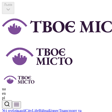
Львів
ua
en
pl
Усі публікації
CityLife
Війна
Бізнес
Транспорт та