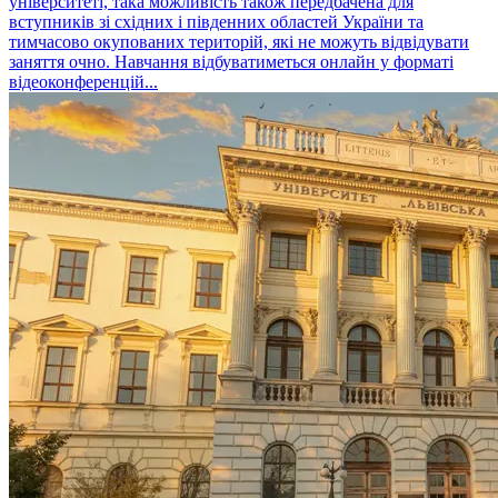
університеті, така можливість також передбачена для
вступників зі східних і південних областей України та
тимчасово окупованих територій, які не можуть відвідувати
заняття очно. Навчання відбуватиметься онлайн у форматі
відеоконференцій...