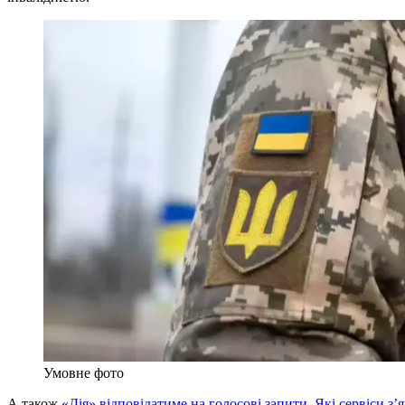
Умовне фото
А також
«Дія» відповідатиме на голосові запити. Які сервіси з’