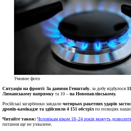
Умовне фото
Ситуація на фронті: За даними Генштабу
, за добу відбулося
1
Лиманському напрямку
та 10 –
на Новопавлівському.
Російські загарбники завдали
чотирьох ракетних ударів засто
дронів-камікадзе та здійснили 4 151 обстріл
по позиціях наших
Читайте також:
Чоловікам віком 18–24 років можуть дозволити 
питання ще не ухвалене.