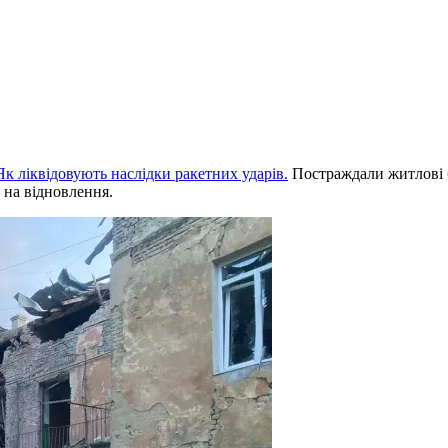
к ліквідовують наслідки ракетних ударів.
Постраждали житлові 
 на відновлення.