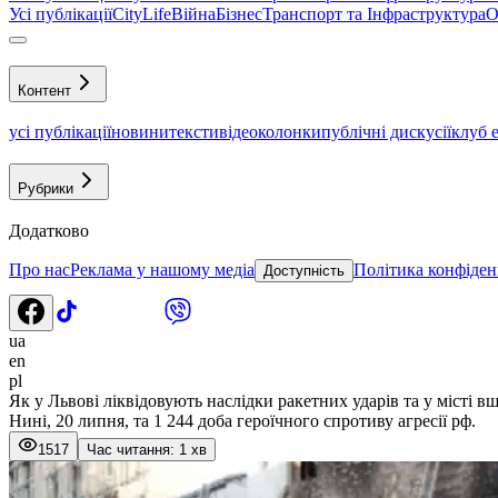
Усі публікації
CityLife
Війна
Бізнес
Транспорт та Інфраструктура
О
Контент
усі публікації
новини
тексти
відео
колонки
публічні дискусії
клуб 
Рубрики
Додатково
Про нас
Реклама у нашому медіа
Політика конфіден
Доступність
ua
en
pl
Як у Львові ліквідовують наслідки ракетних ударів та у місті
Нині, 20 липня, та 1 244 доба героїчного спротиву агресії рф.
1517
Час читання: 1 хв