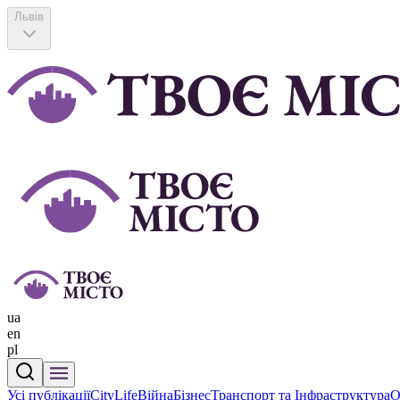
Львів
ua
en
pl
Усі публікації
CityLife
Війна
Бізнес
Транспорт та Інфраструктура
О