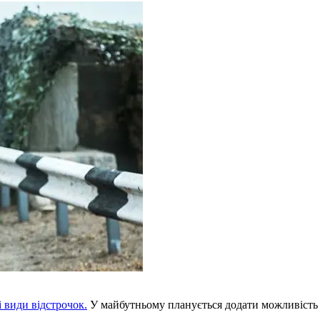
і види відстрочок.
У майбутньому планується додати можливість о