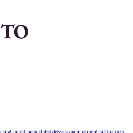
світа
Спорт
Здоровʼя
Lifestyle
Культура
Ініціативи
Світ
Політика