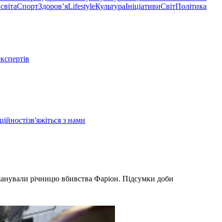
світа
Спорт
Здоровʼя
Lifestyle
Культура
Ініціативи
Світ
Політика
експертів
ційності
зв'яжіться з нами
 вшанували річницю вбивства Фаріон. Підсумки доби