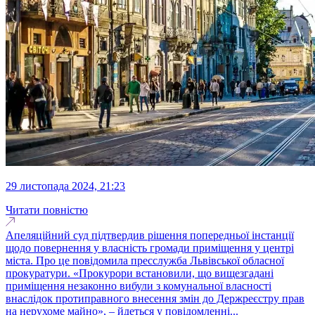
29 листопада 2024, 21:23
Читати повністю
Апеляційний суд підтвердив рішення попередньої інстанції
щодо повернення у власність громади приміщення у центрі
міста. Про це повідомила пресслужба Львівської обласної
прокуратури. «Прокурори встановили, що вищезгадані
приміщення незаконно вибули з комунальної власності
внаслідок протиправного внесення змін до Держреєстру прав
на нерухоме майно», – йдеться у повідомленні...