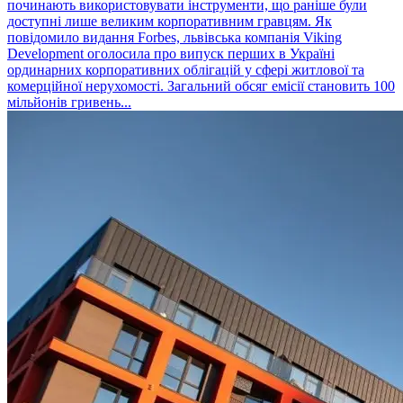
починають використовувати інструменти, що раніше були
доступні лише великим корпоративним гравцям. Як
повідомило видання Forbes, львівська компанія Viking
Development оголосила про випуск перших в Україні
ординарних корпоративних облігацій у сфері житлової та
комерційної нерухомості. Загальний обсяг емісії становить 100
мільйонів гривень...