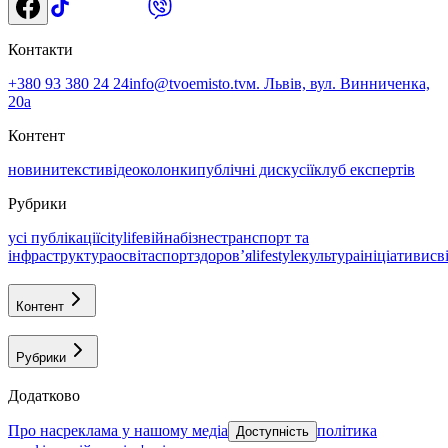
Контакти
+380 93 380 24 24
info@tvoemisto.tv
м. Львів, вул. Винниченка,
20а
Контент
новини
тексти
відео
колонки
публічні дискусії
клуб експертів
Рубрики
усі публікації
citylife
війна
бізнес
транспорт та
інфраструктура
освіта
спорт
здоровʼя
lifestyle
культура
ініціативи
св
Контент
Рубрики
Додатково
про нас
реклама у нашому медіа
політика
Доступність