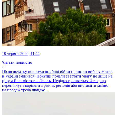
19 червня 2026, 11:44
Читати повністю
Після початку повномасштабної війни принцип вибору житла
в Україні змінився. Покупці почали звертати увагу не лише на
ціну, а й на місто та область. Нерідко трапляється й так, що
переглянути варіанти з різних регіонів або виставити майно
на продаж треба швидко...