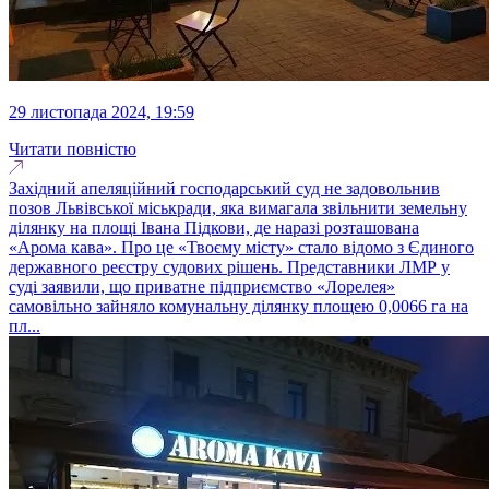
29 листопада 2024, 19:59
Читати повністю
Західний апеляційний господарський суд не задовольнив
позов Львівської міськради, яка вимагала звільнити земельну
ділянку на площі Івана Підкови, де наразі розташована
«Арома кава». Про це «Твоєму місту» стало відомо з Єдиного
державного реєстру судових рішень. Представники ЛМР у
суді заявили, що приватне підприємство «Лорелея»
самовільно зайняло комунальну ділянку площею 0,0066 га на
пл...