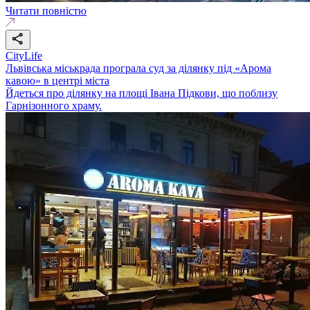
Читати повністю
CityLife
Львівська міськрада програла суд за ділянку під «Арома
кавою» в центрі міста
Йдеться про ділянку на площі Івана Підкови, що поблизу
Гарнізонного храму.