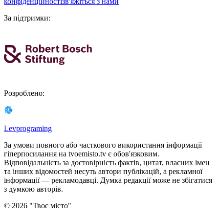
конфіденційності
зв'яжіться з нами
За підтримки
:
Розроблено
:
Levprograming
За умови повного або часткового використання iнформацiї
гіперпосилання на tvoemisto.tv є обов'язковим.
Відповідальність за достовірність фактів, цитат, власних імен
та інших відомостей несуть автори публікацій, а рекламної
інформації — рекламодавці. Думка редакцiї може не збiгатися
з думкою авторiв.
©
2026
"
Твоє місто
"