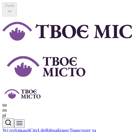
Львів
ua
en
pl
Усі публікації
CityLife
Війна
Бізнес
Транспорт та