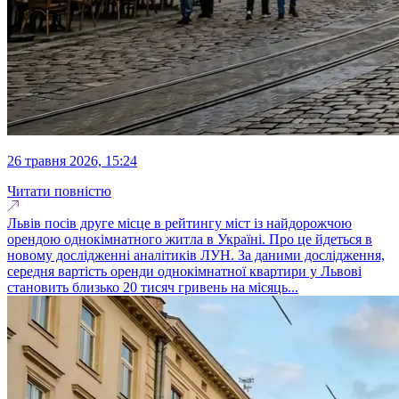
26 травня 2026, 15:24
Читати повністю
Львів посів друге місце в рейтингу міст із найдорожчою
орендою однокімнатного житла в Україні. Про це йдеться в
новому дослідженні аналітиків ЛУН. За даними дослідження,
середня вартість оренди однокімнатної квартири у Львові
становить близько 20 тисяч гривень на місяць...