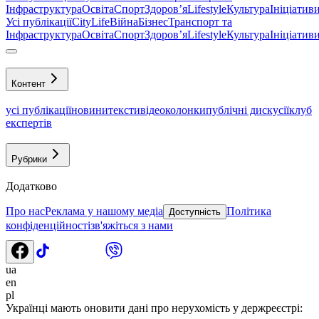
Інфраструктура
Освіта
Спорт
Здоровʼя
Lifestyle
Культура
Ініціатив
Усі публікації
CityLife
Війна
Бізнес
Транспорт та
Інфраструктура
Освіта
Спорт
Здоровʼя
Lifestyle
Культура
Ініціатив
Контент
усі публікації
новини
тексти
відео
колонки
публічні дискусії
клуб
експертів
Рубрики
Додатково
Про нас
Реклама у нашому медіа
Політика
Доступність
конфіденційності
зв'яжіться з нами
ua
en
pl
Українці мають оновити дані про нерухомість у держреєстрі: