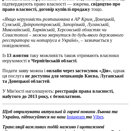
підтверджують право власності — зокрема,
свідоцтво про
право власності, договір купівлі-продажу
тощо.
«Якщо нерухомість розташована в АР Крим, Донецькій,
Сумській, Дніпропетровській, Запорізькій, Луганській,
Миколаївській, Харківській, Херсонській областях чи
Севастополі – можна звернутися до будь-якого державного
реєстратора чи нотаріуса в Україні»,
– зазначається у
повідомленні.
Із
13 жовтня
таку можливість також отримають власники
нерухомості в
Чернігівській області
.
Подати заяву можна і
онлайн через застосунок «Дія»
, однак
ця послуга
не доступна для мешканців Києва, Луганської
та Донецької областей
.
У Мін'юсті наголошують:
реєстрація права власності,
набутого до 2013 року, є безоплатною.
Щоб отримувати актуальні й гарячі новини Львова та
України, підписуйтеся на наш
Instagram
та
Viber
.
Трансляції важливих подій наживо і щотижневі