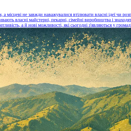
 а місцеві не завжди наважувалися втілювати власні ідеї чи ро
ають власні майстерні, пекарні, сімейні виробництва і знаходят
ливість, а й нові можливості, які сьогодні з'являються у громаді