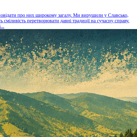
зповідати про них широкому загалу. Ми вирушили у Славсько,
ь сміливість перетворювати давні традиції на сучасну справу.
...