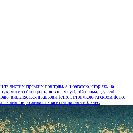
та чистим гірським повітрям, а й багатою історією. За
ув, могила його розташована у сусідній громаді, у селі
краю, вирізняється працьовитістю, витримкою та скромністю.
 сміливіше розвивати власні ініціативи й бізнес.