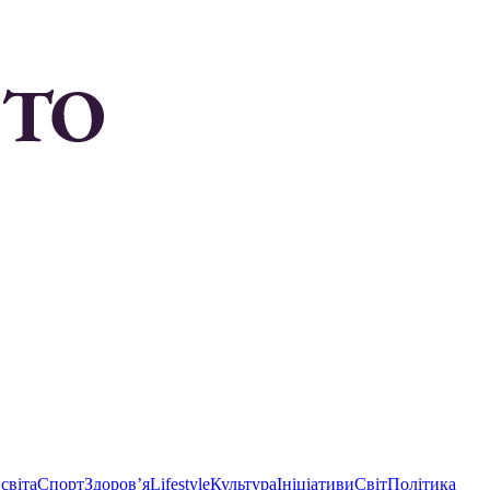
світа
Спорт
Здоровʼя
Lifestyle
Культура
Ініціативи
Світ
Політика