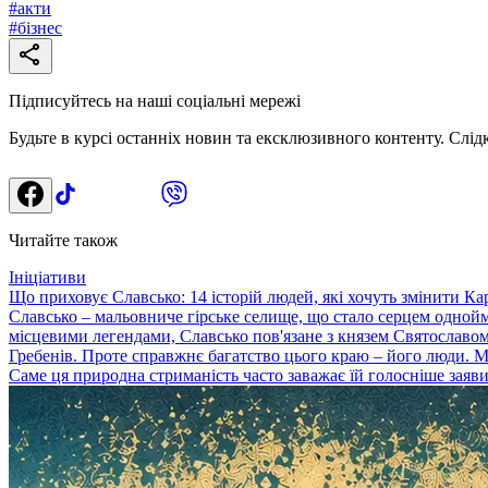
#
акти
#
бізнес
Підписуйтесь на наші соціальні мережі
Будьте в курсі останніх новин та ексклюзивного контенту. Слід
Читайте також
Ініціативи
Що приховує Славсько: 14 історій людей, які хочуть змінити Ка
Славсько – мальовниче гірське селище, що стало серцем однойм
місцевими легендами, Славсько пов'язане з князем Святославом 
Гребенів. Проте справжнє багатство цього краю – його люди. 
Саме ця природна стриманість часто заважає їй голосніше заявит