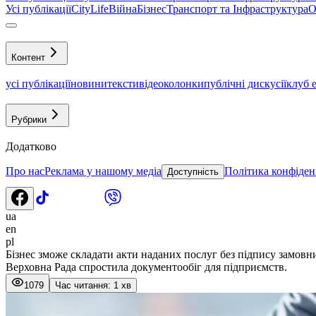
Усі публікації
CityLife
Війна
Бізнес
Транспорт та Інфраструктура
О
Контент
усі публікації
новини
тексти
відео
колонки
публічні дискусії
клуб 
Рубрики
Додатково
Про нас
Реклама у нашому медіа
Політика конфіден
Доступність
ua
en
pl
Бізнес зможе складати акти наданих послуг без підпису замовн
Верховна Рада спростила документообіг для підприємств.
1079
Час читання: 1 хв