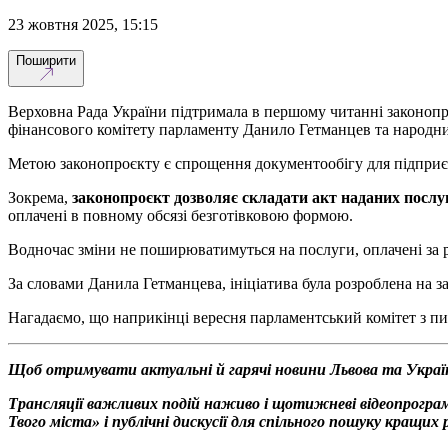
23 жовтня 2025, 15:15
Поширити
Верховна Рада України підтримала в першому читанні законопро
фінансового комітету парламенту Данило Гетманцев та народн
Метою законопроєкту є спрощення документообігу для підприє
Зокрема,
законопроєкт дозволяє складати акт наданих послуг
оплачені в повному обсязі безготівковою формою.
Водночас зміни не поширюватимуться на послуги, оплачені за 
За словами Данила Гетманцева, ініціатива була розроблена на 
Нагадаємо, що наприкінці вересня парламентський комітет з пи
Щоб отримувати актуальні й гарячі новини Львова та Украї
Трансляції важливих подій наживо і щотижневі відеопрограм
Твого міста» і публічні дискусії для спільного пошуку кращи