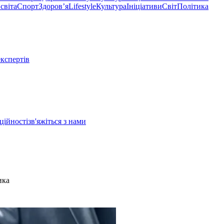
світа
Спорт
Здоровʼя
Lifestyle
Культура
Ініціативи
Світ
Політика
експертів
ційності
зв'яжіться з нами
ика