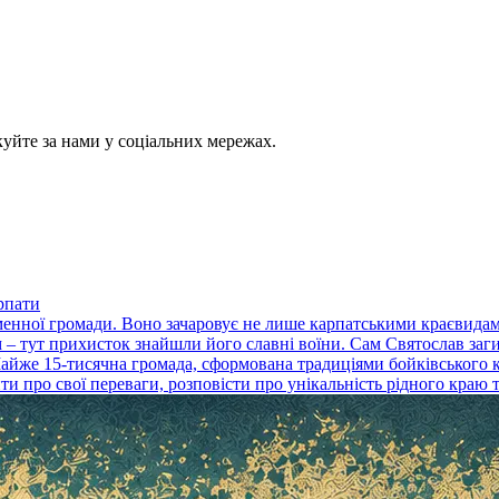
куйте за нами у соціальних мережах.
рпати
енної громади. Воно зачаровує не лише карпатськими краєвидами 
– тут прихисток знайшли його славні воїни. Сам Святослав загин
Майже 15-тисячна громада, сформована традиціями бойківського 
и про свої переваги, розповісти про унікальність рідного краю та