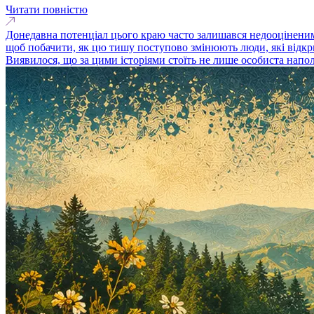
Читати повністю
Донедавна потенціал цього краю часто залишався недооціненим,
щоб побачити, як цю тишу поступово змінюють люди, які відкрив
Виявилося, що за цими історіями стоїть не лише особиста наполег