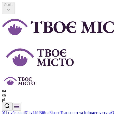
Львів
ua
en
pl
Усі публікації
CityLife
Війна
Бізнес
Транспорт та Інфраструктура
О