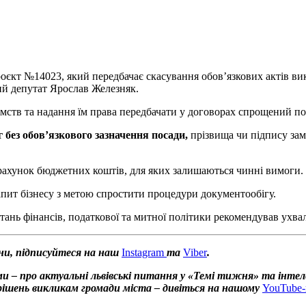
єкт №14023, який передбачає скасування обов’язкових актів вик
ий депутат Ярослав Железняк.
мств та надання їм права передбачати у договорах спрощений п
 без обов’язкового зазначення посади,
прізвища чи підпису зам
рахунок бюджетних коштів, для яких залишаються чинні вимоги.
запит бізнесу з метою спростити процедури документообігу.
тань фінансів, податкової та митної політики рекомендував ухвал
ни, підписуйтеся на наш
Instagram
та
Viber
.
и – про актуальні львівські питання у «Темі тижня» та інтел
х рішень викликам громади міста – дивіться на нашому
YouTube-