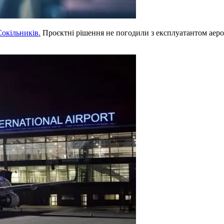
окільників.
Проєктні рішення не погодили з експлуатантом аерод