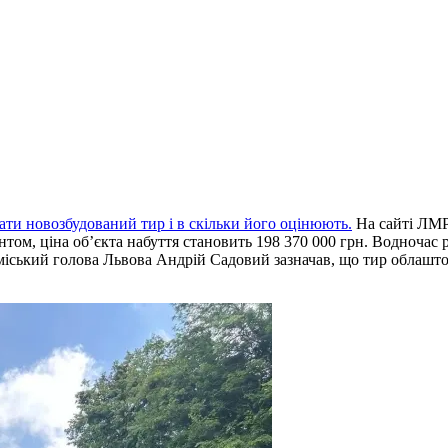
вати новозбудований тир і в скільки його оцінюють.
На сайті ЛМР
ентом, ціна об’єкта набуття становить 198 370 000 грн. Водночас
 міський голова Львова Андрій Садовий зазначав, що тир облашто