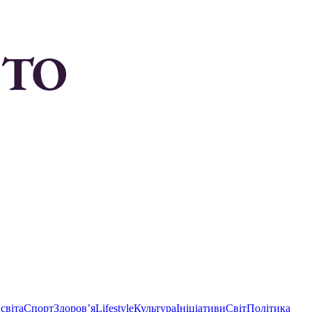
світа
Спорт
Здоровʼя
Lifestyle
Культура
Ініціативи
Світ
Політика