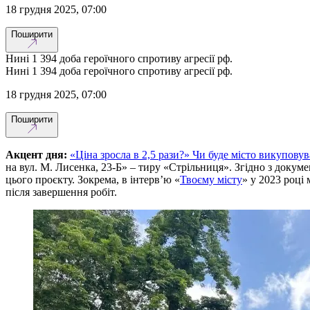
18 грудня 2025, 07:00
Поширити
Нині 1 394 доба героїчного спротиву агресії рф.
Нині 1 394 доба героїчного спротиву агресії рф.
18 грудня 2025, 07:00
Поширити
Акцент дня:
«Ціна зросла в 2,5 рази?» Чи буде місто викупову
на вул. М. Лисенка, 23-Б» – тиру «Стрільниця». Згідно з докум
цього проєкту. Зокрема, в інтерв’ю «
Твоєму місту
» у 2023 році
після завершення робіт.