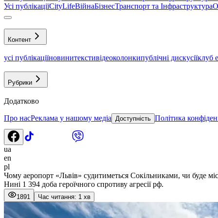
Усі публікації
CityLife
Війна
Бізнес
Транспорт та Інфраструктура
О
Контент
усі публікації
новини
тексти
відео
колонки
публічні дискусії
клуб 
Рубрики
Додатково
Про нас
Реклама у нашому медіа
Політика конфіден
Доступність
ua
en
pl
Чому аеропорт «Львів» судитиметься Сокільниками, чи буде мі
Нині 1 394 доба героїчного спротиву агресії рф.
1891
Час читання: 1 хв