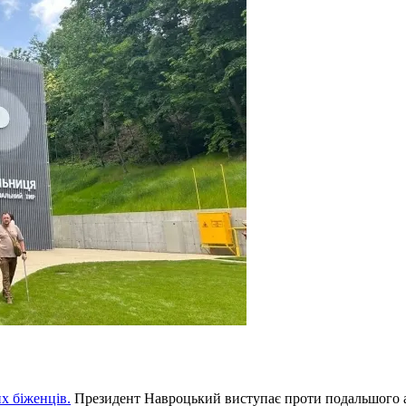
х біженців.
Президент Навроцький виступає проти подальшого 