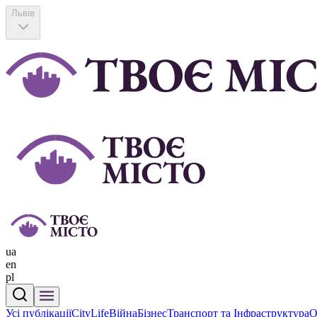
Львів
ua
en
pl
Усі публікації
CityLife
Війна
Бізнес
Транспорт та Інфраструктура
О