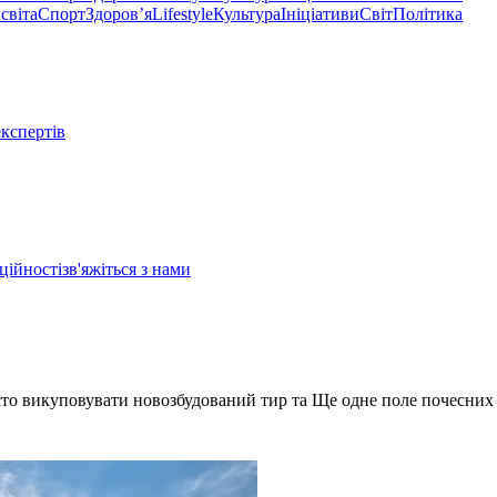
світа
Спорт
Здоровʼя
Lifestyle
Культура
Ініціативи
Світ
Політика
експертів
ційності
зв'яжіться з нами
сто викуповувати новозбудований тир та Ще одне поле почесних 