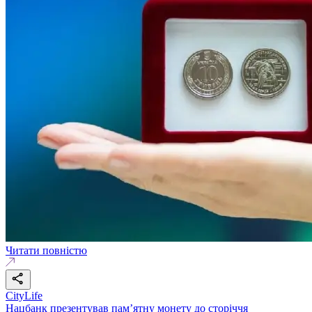
Читати повністю
CityLife
Нацбанк презентував пам’ятну монету до сторіччя