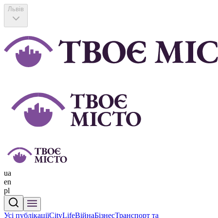
Львів
ua
en
pl
Усі публікації
CityLife
Війна
Бізнес
Транспорт та