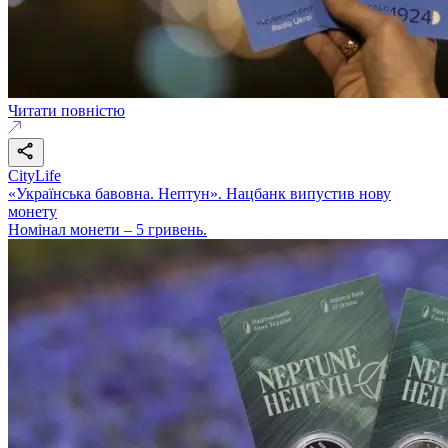
Читати повністю
CityLife
«Українська бавовна. Нептун». Нацбанк випустив нову
монету
Номінал монети – 5 гривень.