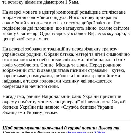
та вставку діаманта діаметром 1,5 мм.
На аверсі монети в центрі композиції розміщене стилізоване
зображення солом’яного дідуха. Його основу прикрашає
солом’яний янгол – символ захисту та доброї звістки. Тло
поділене на дві площини, що нагадують вікно, осяяне світлом
зірок у Святвечір. Одна із зірок уособлює Віфлеємську зорю, в
центрі якої сяє діамант.
На реверсі зображено традиційну передріздвяну трапезу
української родини. Образи батька, матері та дітей символічно
ототожнюються з небесними світилами: німби навколо їхніх
голів уособлюють Сонце, Місяць та зірки. Перед родиною
зображений стіл із дванадцятьма пісними стравами – кутею,
варениками, пампухами, рибою та іншими традиційними
наїдками, а також головками часнику, які вважаються
оберегом від нечистої сили.
Нагадаємо, раніше Національний банк України присвятив
окрему пам’ятну монету спецоперації «Павутина» та Службі
безпеки України під назвою «Служба безпеки України.
Захищаємо Україну разом».
Щоб отримувати актуальні й гарячі новини Львова та