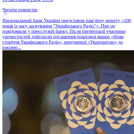
Читати повністю
Національний банк України представив пам’ятну монету «100
років із часу заснування "Українського Радіо"». Про це
повідомили у пресслужбі банку. Після презентації учасники
урочистостей здійснили погашення поштової марки «Нове
сторіччя Українського Радіо», випущеної «Укрпоштою» до
ювілею...