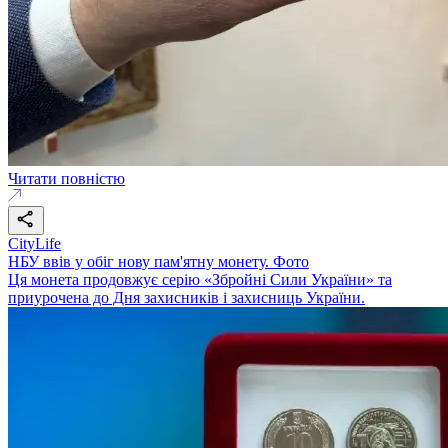
Читати повністю
CityLife
НБУ ввів у обіг нову пам'ятну монету. Фото
Ця монета продовжує серію «Збройні Сили України» та
приурочена до Дня захисників і захисниць України.