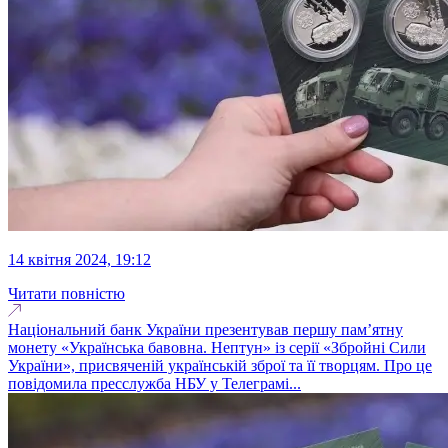
14 квітня 2024, 19:12
Читати повністю
Національний банк України презентував першу пам’ятну
монету «Українська бавовна. Нептун» із серії «Збройні Сили
України», присвяченій українській зброї та її творцям. Про це
повідомила пресслужба НБУ у Телеграмі...