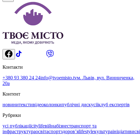
Контакти
+380 93 380 24 24
info@tvoemisto.tv
м. Львів, вул. Винниченка,
20а
Контент
новини
тексти
відео
колонки
публічні дискусії
клуб експертів
Рубрики
усі публікації
citylife
війна
бізнес
транспорт та
інфраструктура
освіта
спорт
здоровʼя
lifestyle
культура
ініціативи
св