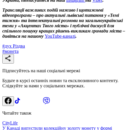
України, підписуйтеся на наш
Instagram
та
Viber
.
Трансляції важливих подій наживо і щотижневі
відеопрограми – про актуальні львівські питання у «Темі
тижня» та інтелектуальні розмови на загальноукраїнські
теми у «Акцентах Твого міста» і публічні дискусії для
спільного пошуку кращих рішень викликам громади міста –
дивіться на нашому
YouTube-каналі
.
#
дух Різдва
#
монета
Підписуйтесь на наші соціальні мережі
Будьте в курсі останніх новин та ексклюзивного контенту.
Слідкуйте за нами у соціальних мережах.
Читайте також
CityLife
У Канаді випустили колекційну золоту монету у формі