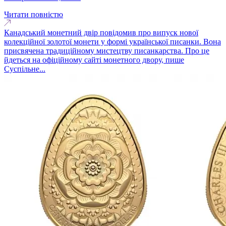
Читати повністю
Канадський монетний двір повідомив про випуск нової
колекційної золотої монети у формі української писанки. Вона
присвячена традиційному мистецтву писанкарства. Про це
йдеться на офіційному сайті монетного двору, пише
Суспільне...