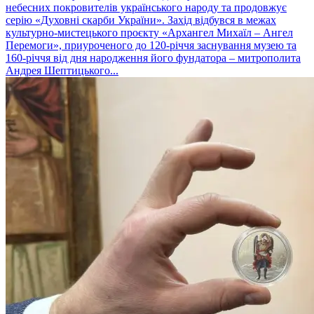
небесних покровителів українського народу та продовжує
серію «Духовні скарби України». Захід відбувся в межах
культурно-мистецького проєкту «Архангел Михаїл – Ангел
Перемоги», приуроченого до 120-річчя заснування музею та
160-річчя від дня народження його фундатора – митрополита
Андрея Шептицького...