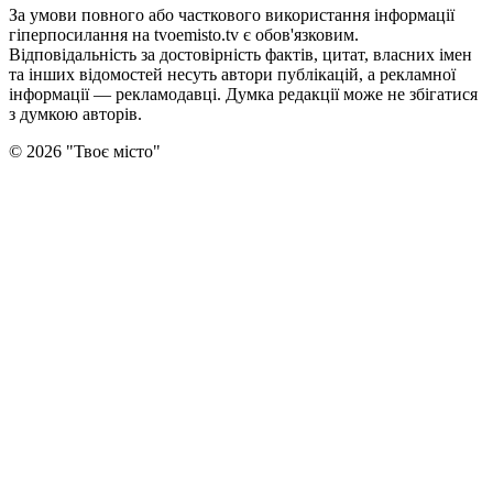
За умови повного або часткового використання iнформацiї
гіперпосилання на tvoemisto.tv є обов'язковим.
Відповідальність за достовірність фактів, цитат, власних імен
та інших відомостей несуть автори публікацій, а рекламної
інформації — рекламодавці. Думка редакцiї може не збiгатися
з думкою авторiв.
©
2026
"
Твоє місто
"