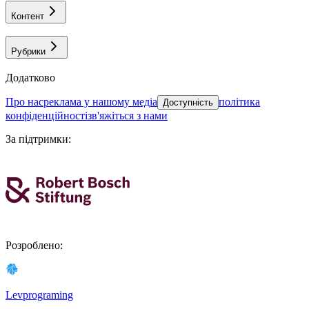
Контент
Рубрики
Додатково
про нас
реклама у нашому медіа
політика
Доступність
конфіденційності
зв'яжіться з нами
За підтримки
:
Розроблено
:
Levprograming