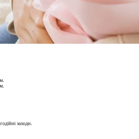
м.
м.
годійні заходи.