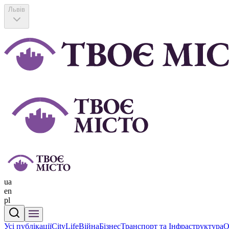
Львів
ua
en
pl
Усі публікації
CityLife
Війна
Бізнес
Транспорт та Інфраструктура
О