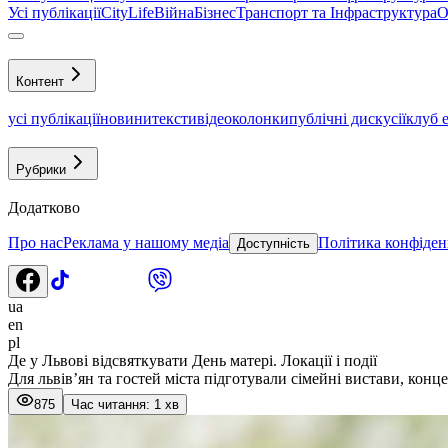
Усі публікації
CityLife
Війна
Бізнес
Транспорт та Інфраструктура
О
Контент
усі публікації
новини
тексти
відео
колонки
публічні дискусії
клуб 
Рубрики
Додатково
Про нас
Реклама у нашому медіа
Політика конфіден
Доступність
ua
en
pl
Де у Львові відсвяткувати День матері. Локації і події
Для львів’ян та гостей міста підготували сімейні вистави, конц
875
Час читання: 1 хв