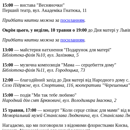
15:00
— вистава "Весняночки"
Перший театр, вул. Академіка Гнатюка, 11
Придбати квитки можна за
посиланням
.
Окрім цього, у неділю, 10 травня о 19:00
до Дня матері у Льві
Придбати квитки можна за
посиланням
.
13:00
— майстерня натхнення "Подарунок для матері"
Бібліотека-філія №10, вул. Залізняка, 5
15:00
— музична композиція "Мама — серцебиття дому"
Бібліотека-філія №11, вул. Городоцька, 73
12:00
— благодійний захід до Дня матері від Народного дому с.
Село Підрясне, вул. Спортивна, 116, кооперативи "Черешенька"
15:00
— подія "Ми так тебе любимо"
Народний дім смт Брюховичі, вул. Володимира Івасюка, 2
15 травня, 17:00
— концерт "Коли серце співає для мами" від в
Меморіальний музей Станіслава Людкевича, вул. Станіслава Лю
Нагадаємо, що ми поговорили з відомими флористками Києва, Ха