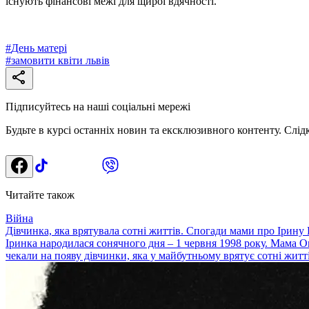
існують фінансові межі для щирої вдячності.
#
День матері
#
замовити квіти львів
Підписуйтесь на наші соціальні мережі
Будьте в курсі останніх новин та ексклюзивного контенту. Слід
Читайте також
Війна
Дівчинка, яка врятувала сотні життів. Спогади мами про Ірину
Іринка народилася сонячного дня – 1 червня 1998 року. Мама О
чекали на появу дівчинки, яка у майбутньому врятує сотні житт