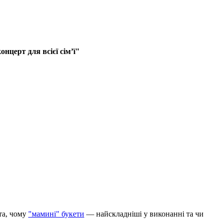
нцерт для всієї сімʼї"
та, чому
"мамині" букети
— найскладніші у виконанні та чи