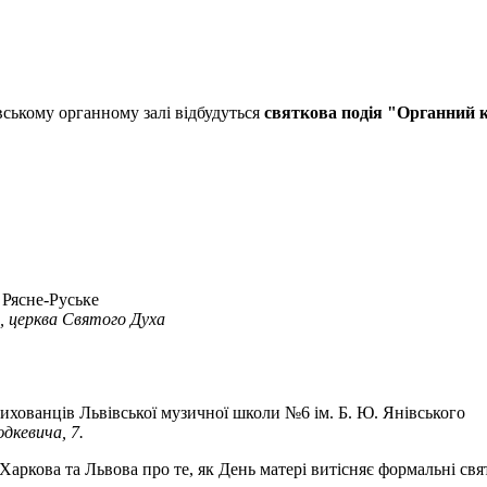
вському органному залі відбудуться
святкова подія "Органний ко
 Рясне-Руське
, церква Святого Духа
ихованців Львівської музичної школи №6 ім. Б. Ю. Янівського
дкевича, 7.
ркова та Львова про те, як День матері витісняє формальні свя