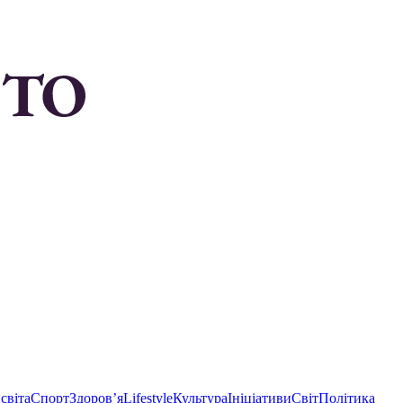
світа
Спорт
Здоровʼя
Lifestyle
Культура
Ініціативи
Світ
Політика