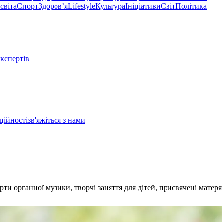
світа
Спорт
Здоровʼя
Lifestyle
Культура
Ініціативи
Світ
Політика
експертів
ційності
зв'яжіться з нами
ерти органної музики, творчі заняття для дітей, присвячені матеря