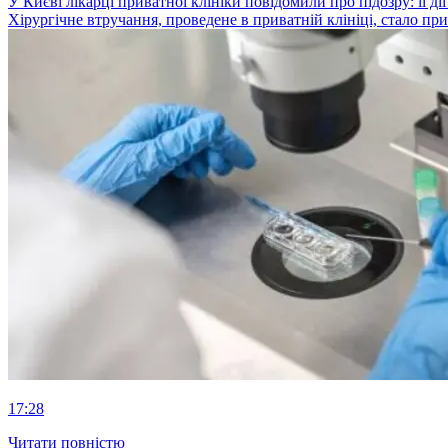
У Києві лікарці приватної клініки повідомили про підозру: її д
Хірургічне втручання, проведене в приватній клініці, стало п
17:28
Читати повністю