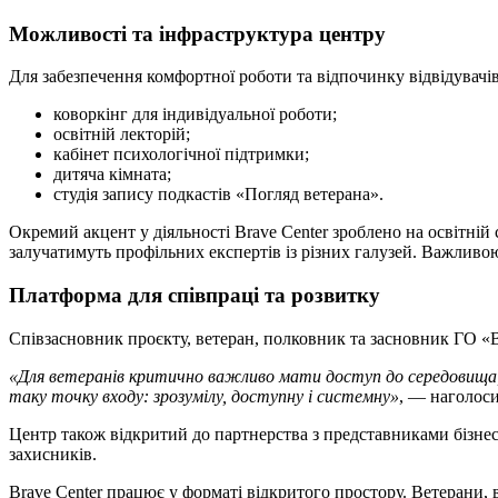
Можливості та інфраструктура центру
Для забезпечення комфортної роботи та відпочинку відвідувачі
коворкінг для індивідуальної роботи;
освітній лекторій;
кабінет психологічної підтримки;
дитяча кімната;
студія запису подкастів «Погляд ветерана».
Окремий акцент у діяльності Brave Center зроблено на освітній
залучатимуть профільних експертів із різних галузей. Важливою
Платформа для співпраці та розвитку
Співзасновник проєкту, ветеран, полковник та засновник ГО «
«Для ветеранів критично важливо мати доступ до середовища, д
таку точку входу: зрозумілу, доступну і системну»
, — наголоси
Центр також відкритий до партнерства з представниками бізн
захисників.
Brave Center працює у форматі відкритого простору. Ветерани, 