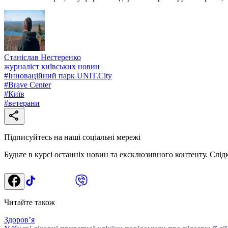
Станіслав Нестеренко
журналіст київських новин
#
Інноваційний парк UNIT.City
#
Brave Center
#
Київ
#
ветерани
Підписуйтесь на наші соціальні мережі
Будьте в курсі останніх новин та ексклюзивного контенту. Слід
Читайте також
Здоровʼя