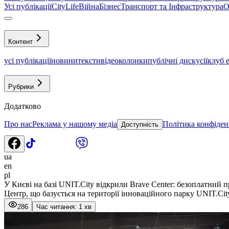
Усі публікації
CityLife
Війна
Бізнес
Транспорт та Інфраструктура
О
Контент
усі публікації
новини
тексти
відео
колонки
публічні дискусії
клуб 
Рубрики
Додатково
Про нас
Реклама у нашому медіа
Політика конфіден
Доступність
ua
en
pl
У Києві на базі UNIT.City відкрили Brave Center: безоплатний пр
Центр, що базується на території інноваційного парку UNIT.Cit
286
Час читання: 1 хв