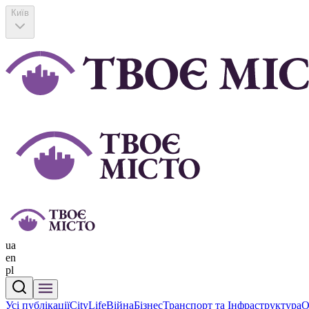
Київ
ua
en
pl
Усі публікації
CityLife
Війна
Бізнес
Транспорт та Інфраструктура
О