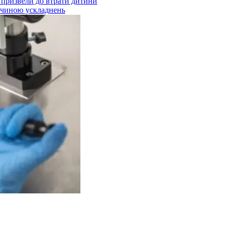
ії призвели до втрати дитини
ричиною ускладнень