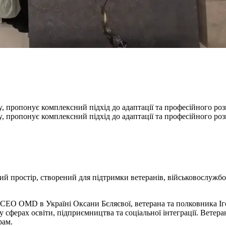
y, пропонує комплексний підхід до адаптації та професійного ро
y, пропонує комплексний підхід до адаптації та професійного ро
й простір, створений для підтримки ветеранів, військовослужбов
та CEO OMD в Україні Оксани Бєляєвої, ветерана та полковника Іг
в у сферах освіти, підприємництва та соціальної інтеграції. Вете
рам.