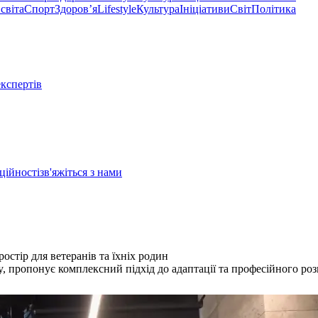
світа
Спорт
Здоровʼя
Lifestyle
Культура
Ініціативи
Світ
Політика
експертів
ційності
зв'яжіться з нами
остір для ветеранів та їхніх родин
y, пропонує комплексний підхід до адаптації та професійного ро