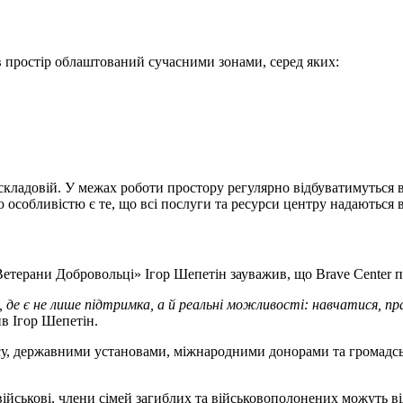
в простір облаштований сучасними зонами, серед яких:
 складовій. У межах роботи простору регулярно відбуватимуться 
 особливістю є те, що всі послуги та ресурси центру надаються 
Ветерани Добровольці» Ігор Шепетін зауважив, що Brave Center 
е є не лише підтримка, а й реальні можливості: навчатися, пра
в Ігор Шепетін.
есу, державними установами, міжнародними донорами та громад
військові, члени сімей загиблих та військовополонених можуть ві