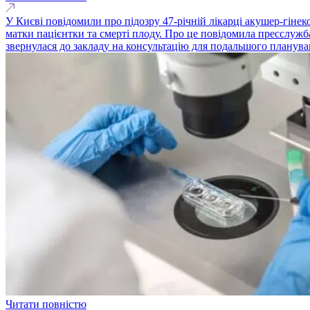
У Києві повідомили про підозру 47-річній лікарці акушер-гіне
матки пацієнтки та смерті плоду. Про це повідомила пресслужба 
звернулася до закладу на консультацію для подальшого плануван
Читати повністю