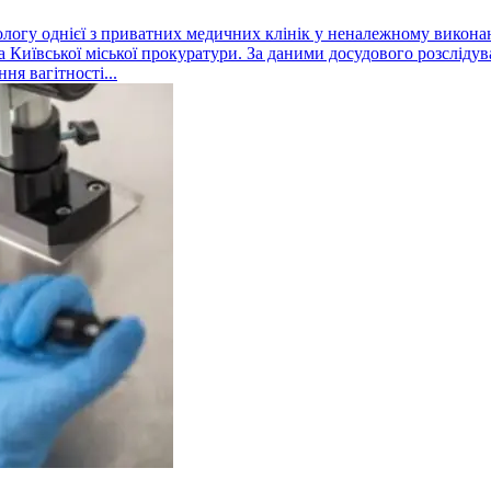
кологу однієї з приватних медичних клінік у неналежному виконан
Київської міської прокуратури. За даними досудового розслідуванн
ня вагітності...