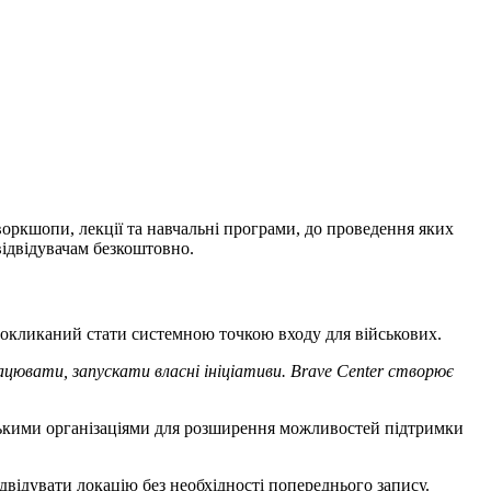
воркшопи, лекції та навчальні програми, до проведення яких
відвідувачам безкоштовно.
покликаний стати системною точкою входу для військових.
цювати, запускати власні ініціативи. Brave Center створює
ськими організаціями для розширення можливостей підтримки
двідувати локацію без необхідності попереднього запису.