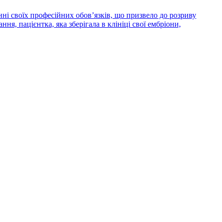
ні своїх професійних обов’язків, що призвело до розриву
я, пацієнтка, яка зберігала в клініці свої ембріони,