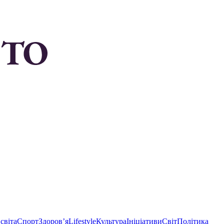
світа
Спорт
Здоровʼя
Lifestyle
Культура
Ініціативи
Світ
Політика