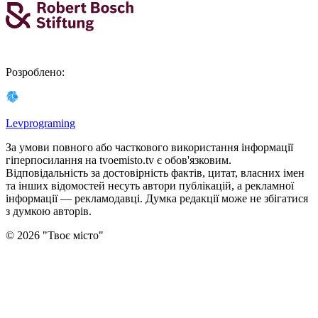
Розроблено
:
Levprograming
За умови повного або часткового використання iнформацiї
гіперпосилання на tvoemisto.tv є обов'язковим.
Відповідальність за достовірність фактів, цитат, власних імен
та інших відомостей несуть автори публікацій, а рекламної
інформації — рекламодавці. Думка редакцiї може не збiгатися
з думкою авторiв.
©
2026
"
Твоє місто
"