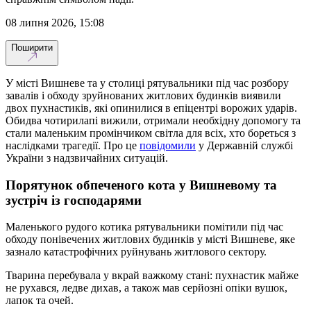
08 липня 2026, 15:08
Поширити
У місті Вишневе та у столиці рятувальники під час розбору
завалів і обходу зруйнованих житлових будинків виявили
двох пухнастиків, які опинилися в епіцентрі ворожих ударів.
Обидва чотирилапі вижили, отримали необхідну допомогу та
стали маленьким промінчиком світла для всіх, хто бореться з
наслідками трагедії. Про це
повідомили
у Державній службі
України з надзвичайних ситуацій.
Порятунок обпеченого кота у Вишневому та
зустріч із господарями
Маленького рудого котика рятувальники помітили під час
обходу понівечених житлових будинків у місті Вишневе, яке
зазнало катастрофічних руйнувань житлового сектору.
Тварина перебувала у вкрай важкому стані: пухнастик майже
не рухався, ледве дихав, а також мав серйозні опіки вушок,
лапок та очей.