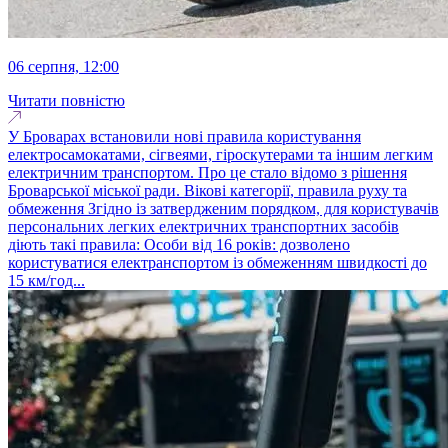
06 серпня, 12:00
Читати повністю
У Броварах встановили нові правила користування
електросамокатами, сігвеями, гіроскутерами та іншим легким
електричним транспортом. Про це стало відомо з рішення
Броварської міської ради. Вікові категорії, правила руху та
обмеження Згідно із затвердженим порядком, для користувачів
персональних легких електричних транспортних засобів
діють такі правила: Особи від 16 років: дозволено
користуватися електранспортом із обмеженням швидкості до
15 км/год...