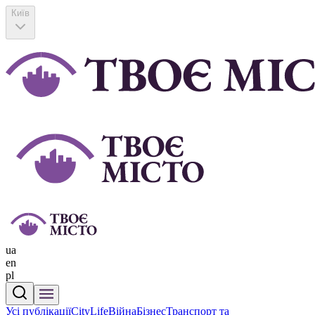
Київ
ua
en
pl
Усі публікації
CityLife
Війна
Бізнес
Транспорт та