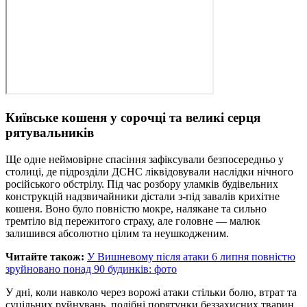
Київське кошеня у сорочці та великі серця
рятувальників
Ще одне неймовірне спасіння зафіксували безпосередньо у
столиці, де підрозділи ДСНС ліквідовували наслідки нічного
російського обстрілу. Під час розбору уламків будівельних
конструкцій надзвичайники дістали з-під завалів крихітне
кошеня. Воно було повністю мокре, налякане та сильно
тремтіло від пережитого страху, але головне — малюк
залишився абсолютно цілим та неушкодженим.
Читайте також:
У Вишневому після атаки 6 липня повністю
зруйновано понад 90 будинків: фото
У дні, коли навколо через ворожі атаки стільки болю, втрат та
суцільних руйнувань, подібні порятунки беззахисних тварин