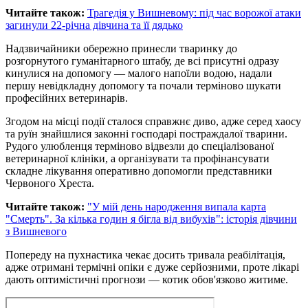
Читайте також:
Трагедія у Вишневому: під час ворожої атаки
загинули 22-річна дівчина та її дядько
Надзвичайники обережно принесли тваринку до
розгорнутого гуманітарного штабу, де всі присутні одразу
кинулися на допомогу — малого напоїли водою, надали
першу невідкладну допомогу та почали терміново шукати
професійних ветеринарів.
Згодом на місці події сталося справжнє диво, адже серед хаосу
та руїн знайшлися законні господарі постраждалої тварини.
Рудого улюбленця терміново відвезли до спеціалізованої
ветеринарної клініки, а організувати та профінансувати
складне лікування оперативно допомогли представники
Червоного Хреста.
Читайте також:
"У мій день народження випала карта
"Смерть". За кілька годин я бігла від вибухів": історія дівчини
з Вишневого
Попереду на пухнастика чекає досить тривала реабілітація,
адже отримані термічні опіки є дуже серйозними, проте лікарі
дають оптимістичні прогнози — котик обов'язково житиме.