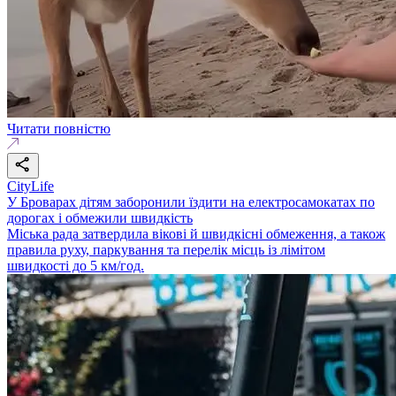
Читати повністю
CityLife
У Броварах дітям заборонили їздити на електросамокатах по
дорогах і обмежили швидкість
Міська рада затвердила вікові й швидкісні обмеження, а також
правила руху, паркування та перелік місць із лімітом
швидкості до 5 км/год.