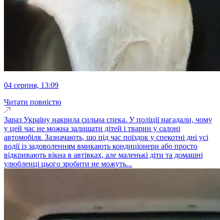
04 серпня, 13:09
Читати повністю
Зараз Україну накрила сильна спека. У поліції нагадали, чому
у цей час не можна залишати дітей і тварин у салоні
автомобіля. Зазначають, що під час поїздок у спекотні дні усі
водії із задоволенням вмикають кондиціонери або просто
відкривають вікна в автівках, але маленькі діти та домашні
улюбленці цього зробити не можуть...