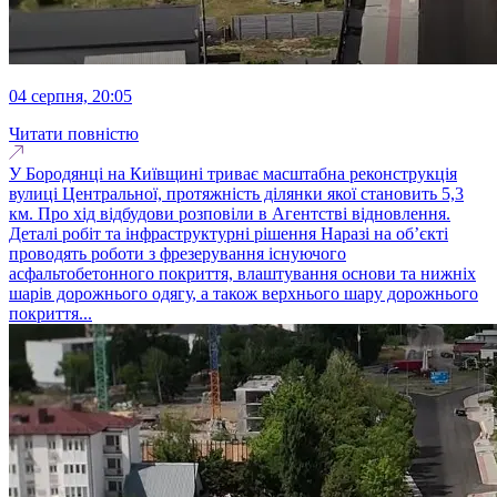
04 серпня, 20:05
Читати повністю
У Бородянці на Київщині триває масштабна реконструкція
вулиці Центральної, протяжність ділянки якої становить 5,3
км. Про хід відбудови розповіли в Агентстві відновлення.
Деталі робіт та інфраструктурні рішення Наразі на об’єкті
проводять роботи з фрезерування існуючого
асфальтобетонного покриття, влаштування основи та нижніх
шарів дорожнього одягу, а також верхнього шару дорожнього
покриття...