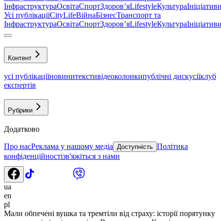
Інфраструктура
Освіта
Спорт
Здоровʼя
Lifestyle
Культура
Ініціатив
Усі публікації
CityLife
Війна
Бізнес
Транспорт та
Інфраструктура
Освіта
Спорт
Здоровʼя
Lifestyle
Культура
Ініціатив
Контент
усі публікації
новини
тексти
відео
колонки
публічні дискусії
клуб
експертів
Рубрики
Додатково
Про нас
Реклама у нашому медіа
Політика
Доступність
конфіденційності
зв'яжіться з нами
ua
en
pl
Мали обпечені вушка та тремтіли від страху: історії порятунку