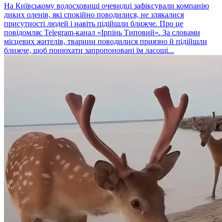
На Київському водосховищі очевидці зафіксували компанію
диких оленів, які спокійно поводилися, не злякалися
присутності людей і навіть підійшли ближче. Про це
повідомляє Telegram-канал «Ірпінь Типовий». За словами
місцевих жителів, тварини поводилися приязно й підійшли
ближче, щоб понюхати запропоновані їм ласощі...