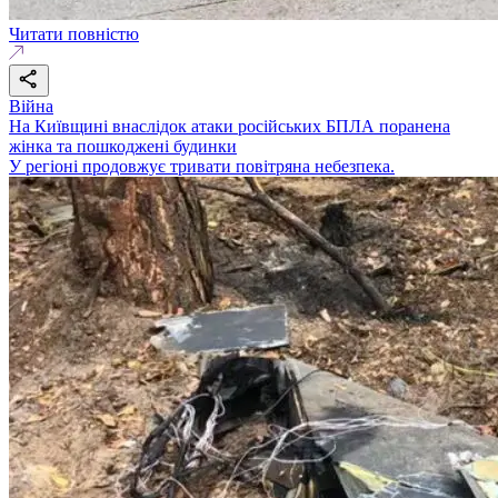
Читати повністю
Війна
На Київщині внаслідок атаки російських БПЛА поранена
жінка та пошкоджені будинки
У регіоні продовжує тривати повітряна небезпека.