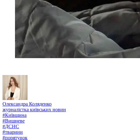
Олександра Коляденко
журналістка київських новин
#
Київщина
#
Вишневе
#
ДСНС
#
тварини
#
порятунок