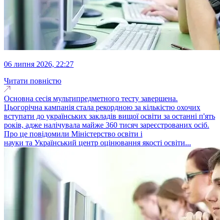
06 липня 2026, 22:27
Читати повністю
Основна сесія мультипредметного тесту завершена.
Цьогорічна кампанія стала рекордною за кількістю охочих
вступати до українських закладів вищої освіти за останні п'ять
років, адже налічувала майже 360 тисяч зареєстрованих осіб.
Про це повідомили Міністерство освіти і
науки та Український центр оцінювання якості освіти...