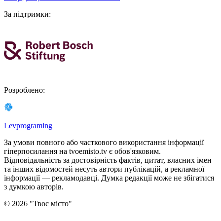
За підтримки
:
Розроблено
:
Levprograming
За умови повного або часткового використання iнформацiї
гіперпосилання на tvoemisto.tv є обов'язковим.
Відповідальність за достовірність фактів, цитат, власних імен
та інших відомостей несуть автори публікацій, а рекламної
інформації — рекламодавці. Думка редакцiї може не збiгатися
з думкою авторiв.
©
2026
"
Твоє місто
"