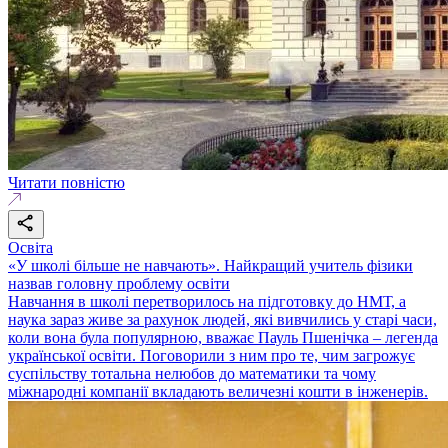
Читати повністю
Освіта
«У школі більше не навчають». Найкращий учитель фізики
назвав головну проблему освіти
Навчання в школі перетворилось на підготовку до НМТ, а
наука зараз живе за рахунок людей, які вивчились у старі часи,
коли вона була популярною, вважає Пауль Пшенічка – легенда
української освіти. Поговорили з ним про те, чим загрожує
суспільству тотальна нелюбов до математики та чому
міжнародні компанії вкладають величезні кошти в інженерів.