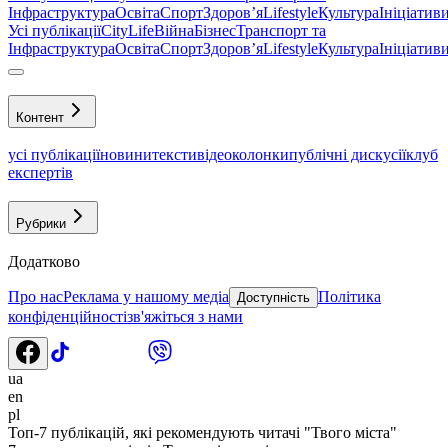
Інфраструктура
Освіта
Спорт
Здоровʼя
Lifestyle
Культура
Ініціатив
Усі публікації
CityLife
Війна
Бізнес
Транспорт та
Інфраструктура
Освіта
Спорт
Здоровʼя
Lifestyle
Культура
Ініціатив
Контент
усі публікації
новини
тексти
відео
колонки
публічні дискусії
клуб
експертів
Рубрики
Додатково
Про нас
Реклама у нашому медіа
Політика
Доступність
конфіденційності
зв'яжіться з нами
ua
en
pl
Топ-7 публікацій, які рекомендують читачі "Твого міста"