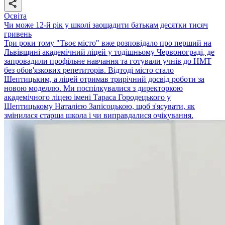
Освіта
Чи може 12-й рік у школі заощадити батькам десятки тисяч
гривень
Три роки тому "Твоє місто" вже розповідало про перший на
Львівщині академічний ліцей у тодішньому Червонограді, де
запровадили профільне навчання та готували учнів до НМТ
без обов'язкових репетиторів. Відтоді місто стало
Шептицьким, а ліцей отримав трирічний досвід роботи за
новою моделлю. Ми поспілкувалися з директоркою
академічного ліцею імені Тараса Городецького у
Шептицькому Наталією Запісоцькою, щоб з'ясувати, як
змінилася старша школа і чи виправдалися очікування.