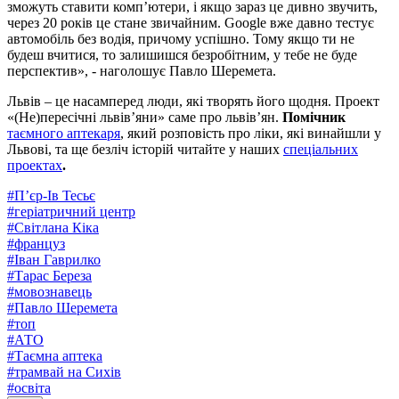
зможуть ставити комп’ютери, і якщо зараз це дивно звучить,
через 20 років це стане звичайним. Google вже давно тестує
автомобіль без водія, причому успішно. Тому якщо ти не
будеш вчитися, то залишишся безробітним, у тебе не буде
перспектив», - наголошує Павло Шеремета.
Львів – це насамперед люди, які творять його щодня. Проект
«(Не)пересічні львів’яни» саме про львів’ян.
Помічник
таємного аптекаря
, який розповість про ліки, які винайшли у
Львові, та ще безліч історій читайте у наших
спеціальних
проектах
.
#
П’єр-Ів Тесьє
#
геріатричний центр
#
Світлана Кіка
#
француз
#
Іван Гаврилко
#
Тарас Береза
#
мовознавець
#
Павло Шеремета
#
топ
#
АТО
#
Таємна аптека
#
трамвай на Сихів
#
освіта