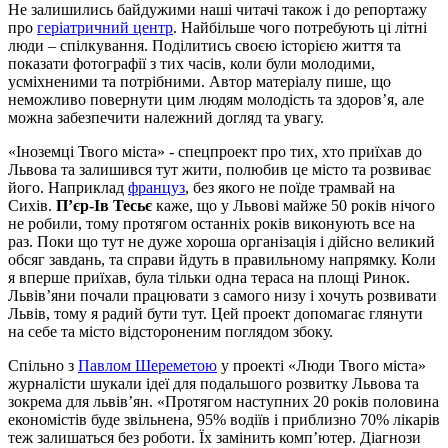
Не залишились байдужими наші читачі також і до репортажу
про
геріатричний центр
. Найбільше чого потребують ці літні
люди – спілкування. Поділитись своєю історією життя та
показати фотографії з тих часів, коли були молодими,
усміхненими та потрібними. Автор матеріалу пише, що
неможливо повернути цим людям молодість та здоров’я, але
можна забезпечити належний догляд та увагу.
«Іноземці Твого міста» - спецпроект про тих, хто приїхав до
Львова та залишився тут жити, полюбив це місто та розвиває
його. Наприклад
француз
, без якого не поїде трамвай на
Сихів.
П’єр-Ів Тесьє
каже, що у Львові майже 50 років нічого
не робили, тому протягом останніх років виконують все на
раз. Поки що тут не дуже хороша організація і дійсно великий
обсяг завдань, та справи йдуть в правильному напрямку. Коли
я вперше приїхав, була тільки одна тераса на площі Ринок.
Львів’яни почали працювати з самого низу і хочуть розвивати
Львів, тому я радий бути тут. Цей проект допомагає глянути
на себе та місто відстороненим поглядом збоку.
Спільно з
Павлом Шереметою
у проекті «Люди Твого міста»
журналісти шукали ідеї для подальшого розвитку Львова та
зокрема для львів’ян. «Протягом наступних 20 років половина
економістів буде звільнена, 95% водіїв і приблизно 70% лікарів
теж залишаться без роботи. Їх замінить комп’ютер. Діагнози