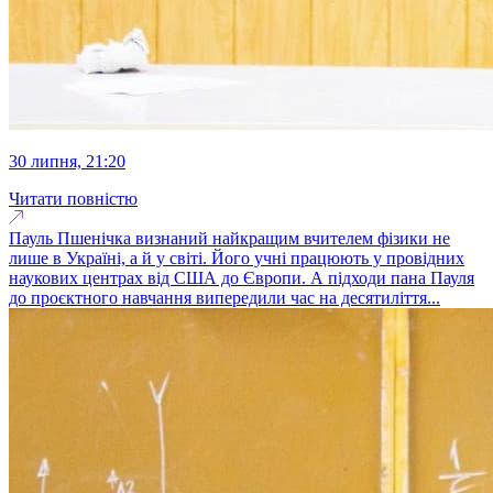
30 липня, 21:20
Читати повністю
Пауль Пшенічка визнаний найкращим вчителем фізики не
лише в Україні, а й у світі. Його учні працюють у провідних
наукових центрах від США до Європи. А підходи пана Пауля
до проєктного навчання випередили час на десятиліття...