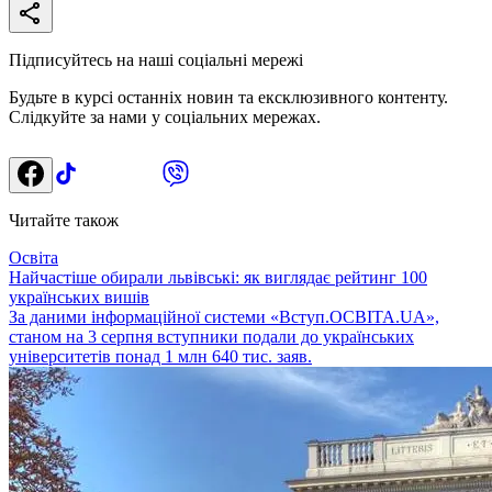
Підписуйтесь на наші соціальні мережі
Будьте в курсі останніх новин та ексклюзивного контенту.
Слідкуйте за нами у соціальних мережах.
Читайте також
Освіта
Найчастіше обирали львівські: як виглядає рейтинг 100
українських вишів
За даними інформаційної системи «Вступ.ОСВІТА.UA»,
станом на 3 серпня вступники подали до українських
університетів понад 1 млн 640 тис. заяв.