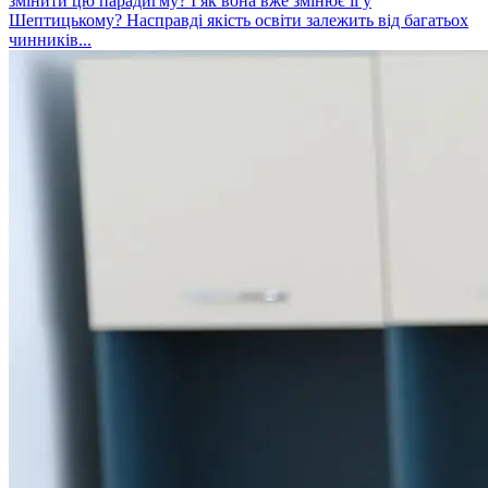
змінити цю парадигму? І як вона вже змінює її у
Шептицькому? Насправді якість освіти залежить від багатьох
чинників...