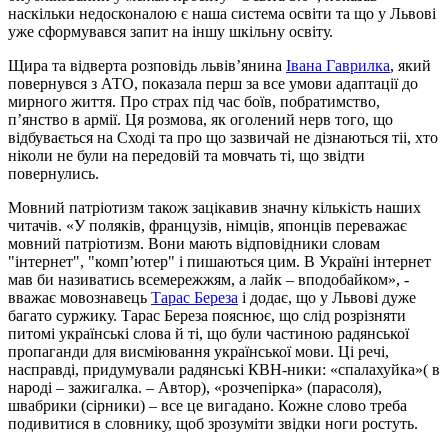
наскільки недосконалою є наша система освіти та що у Львові
уже сформувався запит на іншу шкільну освіту.
Щира та відверта розповідь львів’янина
Івана Гаврилка
, який
повернувся з АТО, показала перш за все умови адаптації до
мирного життя. Про страх під час боїв, побратимство,
п’янство в армії. Ця розмова, як оголений нерв того, що
відбувається на Сході та про що зазвичай не дізнаються тіі, хто
ніколи не були на передовій та мовчать ті, що звідти
повернулись.
Мовний патріотизм також зацікавив значну кількість наших
читачів. «У поляків, французів, німців, японців переважає
мовний патріотизм. Вони мають відповідники словам
"інтернет", "комп’ютер" і пишаються цим. В Україні інтернет
мав би називатись всемережжям, а лайк – вподобайком», -
вважає мовознавець
Тарас Береза
і додає, що у Львові дуже
багато суржику. Тарас Береза пояснює, що слід розрізняти
питомі українські слова й ті, що були частиною радянської
пропаганди для висміювання української мови. Ці речі,
насправді, придумували радянські КВН-ники: «спалахуйка»( в
народі – зажигалка. – Автор), «розчепірка» (парасоля),
швабрики (сірники) – все це вигадано. Кожне слово треба
подивитися в словнику, щоб зрозуміти звідки ноги ростуть.