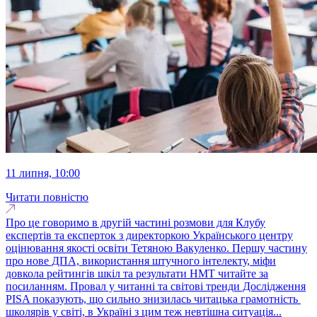
11 липня, 10:00
Читати повністю
Про це говоримо в другій частині розмови для Клубу
експертів та експерток з директоркою Українського центру
оцінювання якості освіти Тетяною Вакуленко. Першу частину
про нове ДПА, використання штучного інтелекту, міфи
довкола рейтингів шкіл та результати НМТ читайте за
посиланням. Провал у читанні та світові тренди Дослідження
PISA показують, що сильно знизилась читацька грамотність
школярів у світі, в Україні з цим теж невтішна ситуація...