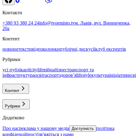
Контакти
+380 93 380 24 24
info@tvoemisto.tv
м. Львів, вул. Винниченка,
20а
Контент
новини
тексти
відео
колонки
публічні дискусії
клуб експертів
Рубрики
усі публікації
citylife
війна
бізнес
транспорт та
інфраструктура
освіта
спорт
здоровʼя
lifestyle
культура
ініціативи
св
Контент
Рубрики
Додатково
про нас
реклама у нашому медіа
політика
Доступність
конфіденційності
зв'яжіться з нами