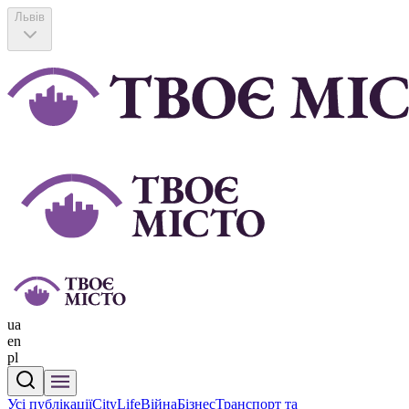
Львів
ua
en
pl
Усі публікації
CityLife
Війна
Бізнес
Транспорт та