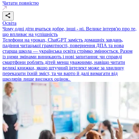
Читати повністю
Освіта
Чому одні діти вчаться добре, інші - ні. Велике інтерв'ю про те,
що впливає на успішність
Телефони на уроках, ChatGPT замість домашніх завдань,
падіння читацької грамотності, повернення ДПА та нова
старша школа — українська освіта стрімко змінюється. Разом
із цими змінами виникають і нові запитання: чи справді
смартфони роблять дітей менш уважними, навіщо читати
великі книжки, якщо штучний інтелект може за хвилину
переказати їхній зміст, та чи варто й далі вимагати від
школярів лише високих оцінок.