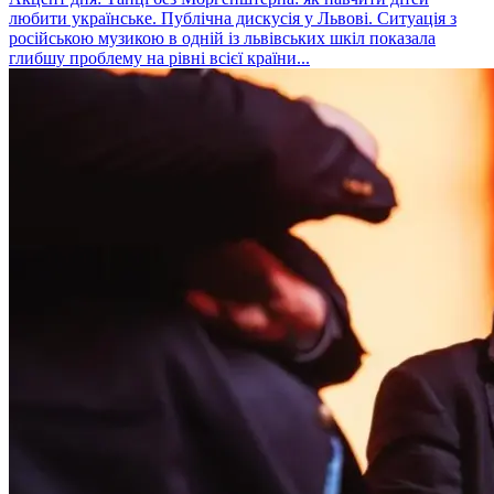
любити українське. Публічна дискусія у Львові. Ситуація з
російською музикою в одній із львівських шкіл показала
глибшу проблему на рівні всієї країни...