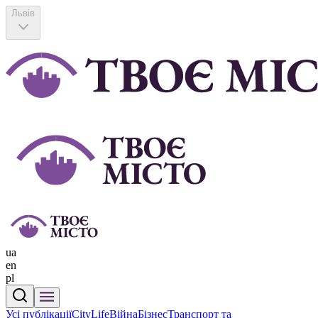
Львів
ua
en
pl
Усі публікації
CityLife
Війна
Бізнес
Транспорт та