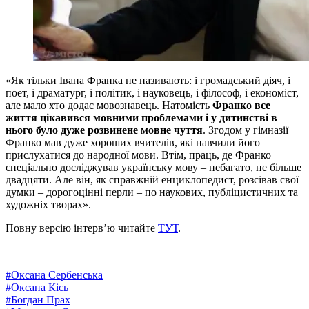
«Як тільки Івана Франка не називають: і громадський діяч, і
поет, і драматург, і політик, і науковець, і філософ, і економіст,
але мало хто додає мовознавець. Натомість
Франко все
життя цікавився мовними проблемами і у дитинстві в
нього було дуже розвинене мовне чуття
. Згодом у гімназії
Франко мав дуже хороших вчителів, які навчили його
прислухатися до народної мови. Втім, праць, де Франко
спеціально досліджував українську мову – небагато, не більше
двадцяти. Але він, як справжній енциклопедист, розсівав свої
думки – дорогоцінні перли – по наукових, публіцистичних та
художніх творах».
Повну версію інтерв’ю читайте
ТУТ
.
#
Оксана Сербенська
#
Оксана Кісь
#
Богдан Прах