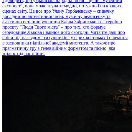
І доводить, що українська народна пісня – це не "музейний
експонат", вона може звучати модно, потужно і на кращих
сценах світу. Це все про Уляну Горбачевську – співачку,
дослідницю автентичної пісні, музичну режисерку та
фактично останню ученицю Карла Звіринського. І героїню
проєкту "Люди Твого міста" – про тих, хто формує
середовище Львова і змінює його сьогодні. Читайте далі про
співи під наглядом "тихушників" у сірих костюмах і навчання
в засновника підпільної академії мистецтв. А також про
прагматичну гру з телевізійним форматом та пісню, яка
зцілює під час війни.