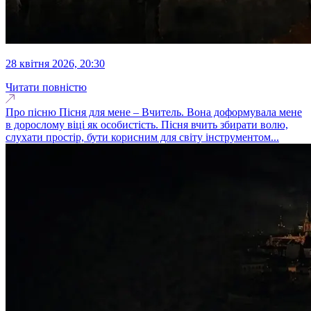
28 квітня 2026, 20:30
Читати повністю
Про пісню Пісня для мене – Вчитель. Вона доформувала мене
в дорослому віці як особистість. Пісня вчить збирати волю,
слухати простір, бути корисним для світу інструментом...