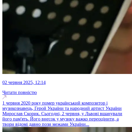
02 червня 2025, 12:14
Читати повністю
1 червня 2020 року помер український композитор і
музикознавець, Герой України та народний артист України
Мирослав Скорик. Сьогодні, 2 червня, у Львові вшанували
його пам'ять. Його внесок у музику важко переоцінити, а
твори відомі давно пози межами України...