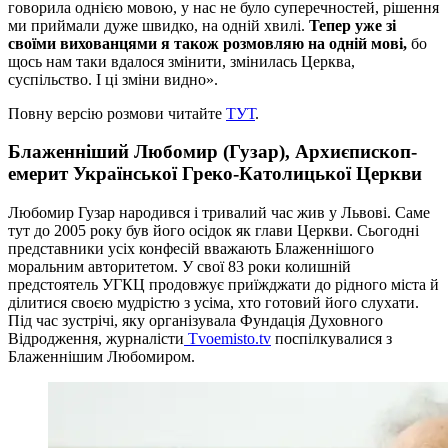
говорила однією мовою, у нас не було суперечностей, рішення
ми приймали дуже швидко, на одній хвилі.
Тепер уже зі
своїми вихованцями я також розмовляю на одній мові,
бо
щось нам таки вдалося змінити, змінилась Церква,
суспільство. І ці зміни видно».
Повну версію розмови читайте
ТУТ
.
Блаженніший Любомир (Гузар), Архиєпископ-
емерит Української Греко-Католицької Церкви
Любомир Гузар народився і тривалий час жив у Львові. Саме
тут до 2005 року був його осідок як глави Церкви. Сьогодні
представники усіх конфесій вважають Блаженнішого
моральним авторитетом. У свої 83 роки колишній
предстоятель УГКЦ продовжує приїжджати до рідного міста й
ділитися своєю мудрістю з усіма, хто готовий його слухати.
Під час зустрічі, яку організувала Фундація Духовного
Відродження, журналісти
Tvoemisto.tv
поспілкувалися з
Блаженнішим Любомиром.