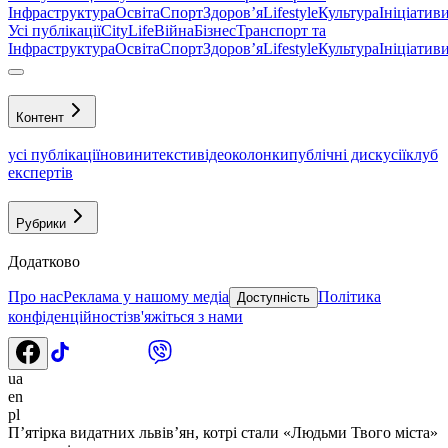
Інфраструктура
Освіта
Спорт
Здоровʼя
Lifestyle
Культура
Ініціатив
Усі публікації
CityLife
Війна
Бізнес
Транспорт та
Інфраструктура
Освіта
Спорт
Здоровʼя
Lifestyle
Культура
Ініціатив
Контент
усі публікації
новини
тексти
відео
колонки
публічні дискусії
клуб
експертів
Рубрики
Додатково
Про нас
Реклама у нашому медіа
Політика
Доступність
конфіденційності
зв'яжіться з нами
ua
en
pl
П’ятірка видатних львів’ян, котрі стали «Людьми Твого міста»