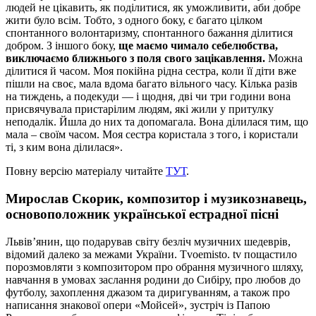
людей не цікавить, як поділитися, як уможливити, аби добре
жити було всім. Тобто, з одного боку, є багато цілком
спонтанного волонтаризму, спонтанного бажання ділитися
добром. З іншого боку,
ще маємо чимало себелюбства,
виключаємо ближнього з поля свого зацікавлення.
Можна
ділитися й часом. Моя покійна рідна сестра, коли її діти вже
пішли на своє, мала вдома багато вільного часу. Кілька разів
на тиждень, а подекуди — і щодня, дві чи три години вона
присвячувала пристарілим людям, які жили у притулку
неподалік. Йшла до них та допомагала. Вона ділилася тим, що
мала – своїм часом. Моя сестра користала з того, і користали
ті, з ким вона ділилася».
Повну версію матеріалу читайте
ТУТ
.
Мирослав Скорик, композитор і музикознавець,
основоположник української естрадної пісні
Львів’янин, що подарував світу безліч музичних шедеврів,
відомий далеко за межами України. Tvoemisto. tv пощастило
порозмовляти з композитором про обрання музичного шляху,
навчання в умовах заслання родини до Сибіру, про любов до
футболу, захоплення джазом та диригуванням, а також про
написання знакової опери «Мойсей», зустріч із Папою