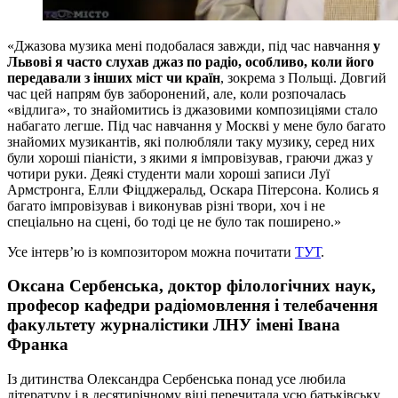
«Джазова музика мені подобалася завжди, під час навчання
у
Львові я часто слухав джаз по радіо, особливо, коли його
передавали з інших міст чи країн
, зокрема з Польщі. Довгий
час цей напрям був заборонений, але, коли розпочалась
«відлига», то знайомитись із джазовими композиціями стало
набагато легше. Під час навчання у Москві у мене було багато
знайомих музикантів, які полюбляли таку музику, серед них
були хороші піаністи, з якими я імпровізував, граючи джаз у
чотири руки. Деякі студенти мали хороші записи Луї
Армстронга, Елли Фіцджеральд, Оскара Пітерсона. Колись я
багато імпровізував і виконував різні твори, хоч і не
спеціально на сцені, бо тоді це не було так поширено.»
Усе інтерв’ю із композитором можна почитати
ТУТ
.
Оксана Сербенська, доктор філологічних наук,
професор кафедри радіомовлення і телебачення
факультету журналістики ЛНУ імені Івана
Франка
Із дитинства Олександра Сербенська понад усе любила
літературу і в десятирічному віці перечитала усю батьківську