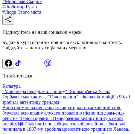
#
Мирослав Скорик
#
Любомир Гузар
#
Люди Твого міста
Підписуйтесь на наші соціальні мережі
Будьте в курсі останніх новин та ексклюзивного контенту.
Слідкуйте за нами у соціальних мережах.
Читайте також
Культура
"Моя опера передбачила війну". Як львів'янка Уляна
Горбачевська хакнула "Голос країни", тікала від міліції в 90-х і
зробила автентику трендом
Вона проміняла пензель реставраторки на архаїчний спів.
Змусила всю країну слухати прадавню пісню під драм-енд-
бейс на "Голосі країни". Передбачила велику війну в своїй
опері-міфі. Сьогодні вона збирає тисячі людей на гаївки, які
починала в 1987-му, зробила це новітньою традицією Львова.