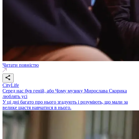
Читати повністю
CityLife
Серед нас був геній, або Чому музику Мирослава Скорика
люблять усі
У ці дні багато про нього згадують і розуміють, що мали за
велике щастя навчатися в нього.