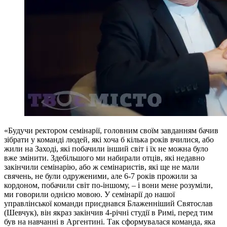
«Будучи ректором семінарії, головним своїм завданням бачив
зібрати у команді людей, які хоча б кілька років вчилися, або
жили на Заході, які побачили інший світ і їх не можна було
вже змінити. Здебільшого ми набирали отців, які недавно
закінчили семінарію, або ж семінаристів, які ще не мали
свячень, не були одруженими, але 6-7 років прожили за
кордоном, побачили світ по-іншому, – і вони мене розуміли,
ми говорили однією мовою. У семінарії до нашої
управлінської команди приєднався Блаженніший Святослав
(Шевчук), він якраз закінчив 4-річні студії в Римі, перед тим
був на навчанні в Аргентині. Так сформувалася команда, яка