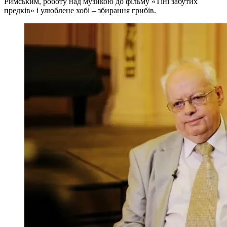
Римським, роботу над музикою до фільму «Тіні забутих
предків» і улюблене хобі – збирання грибів.