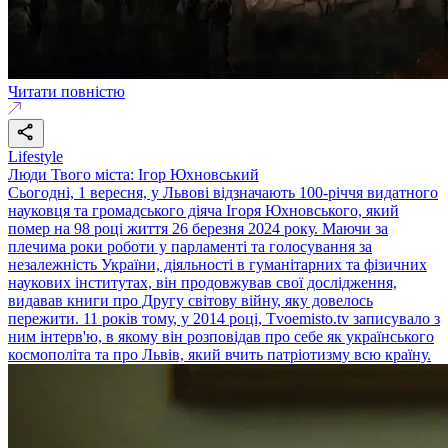
Читати повністю
Lifestyle
Люди Твого міста: Ігор Юхновський
Сьогодні, 1 вересня, у Львові відзначають 100-річчя видатного
науковця та громадського діяча Ігоря Юхновського, який
помер на 98 році життя 26 березня 2024 року. Маючи за
плечима роки роботи у парламенті та голосування за
незалежність України, діяльності в гуманітарних та фізичних
наукових інститутах, він продовжував свої дослідження,
видавав книги про Другу світову війну, яку довелось
пережити. 11 років тому, у 2014 році, Tvoemisto.tv записувало з
ним інтерв'ю, в якому він розповідав про себе як українського
космополіта та про Львів, який вчить патріотизму всю країну.