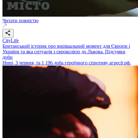
Читати повністю
CityLife
Британський історик про вирішальний момент для Європи і
України та яка ситуація з євроколією до Львова. Підсумки
доби
Нині, 3 червня, та 1 196 доба героїчного спротиву агресії рф.