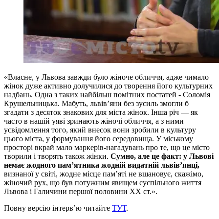
«Власне, у Львова завжди було жіноче обличчя, адже чимало
жінок дуже активно долучилися до творення його культурних
надбань. Одна з таких найбільш помітних постатей - Соломія
Крушельницька. Мабуть, львів’яни без зусиль змогли б
згадати з десяток знакових для міста жінок. Інша річ — як
часто в нашій уяві зринають жіночі обличчя, а з ними
усвідомлення того, який внесок вони зробили в культуру
цього міста, у формування його середовища. У міському
просторі вкрай мало маркерів-нагадувань про те, що це місто
творили і творять також жінки.
Сумно, але це факт: у Львові
немає жодного пам’ятника жодній видатній львів’янці,
визнаної у світі, жодне місце пам’яті не вшановує, скажімо,
жіночий рух, що був потужним явищем суспільного життя
Львова і Галичини першої половини ХХ ст.».
Повну версію інтерв’ю читайте
ТУТ
.