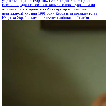
український фізик-теоретик, Герой України та депутат
Верховної ради кількох скликань. Очолював український
парламент у час прийняття Акту про проголошення
незалежності України 1991 року. Керував за президентства
Ющенка Українським інститутом національної пам'яті...