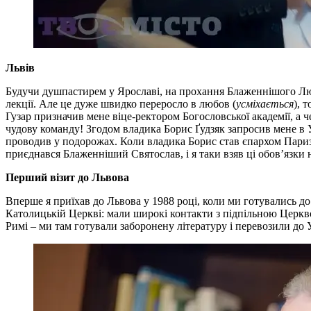
Львів
Будучи душпастирем у Ярославі, на прохання Блаженнішого Любо
лекції. Але це дуже швидко переросло в любов (
усміхається
), 
Гузар призначив мене віце-ректором Богословської академії, а ч
чудову команду! Згодом владика Борис Ґудзяк запросив мене в 
проводив у подорожах. Коли владика Борис став єпархом Париз
приєднався Блаженніший Святослав, і я таки взяв ці обов’язки н
Перший візит до Львова
Вперше я приїхав до Львова у 1988 році, коли ми готувались д
Католицькій Церкві: мали широкі контакти з підпільною Церкво
Римі – ми там готували заборонену літературу і перевозили до У