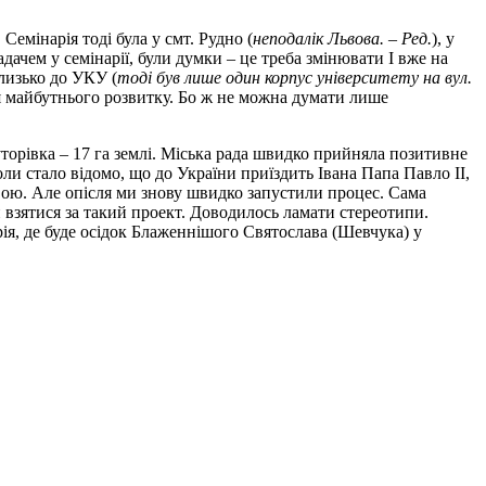
Семінарія тоді була у смт. Рудно (
неподалік Львова. –
Ред.
), у
ачем у семінарії, були думки – це треба змінювати І вже на
близько до УКУ (
тоді був лише один корпус університету на вул.
для майбутнього розвитку. Бо ж не можна думати лише
уторівка – 17 га землі. Міська рада швидко прийняла позитивне
оли стало відомо, що до України приїздить Івана Папа Павло ІІ,
вою. Але опісля ми знову швидко запустили процес. Сама
ли взятися за такий проект. Доводилось ламати стереотипи.
рія, де буде осідок Блаженнішого Святослава (Шевчука) у