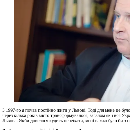
З 1997-го я почав постійно жити у Львові. Тоді для мене це бул
через кілька років місто трансформувалося, загалом як і вся Укр
Львова. Якби довелося кудись переїхати, мені важко було би з 