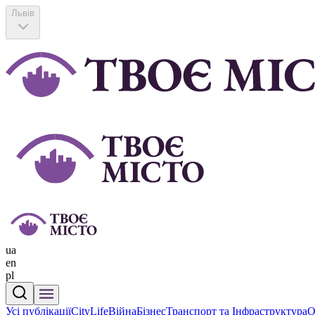
Львів
ua
en
pl
Усі публікації
CityLife
Війна
Бізнес
Транспорт та Інфраструктура
О