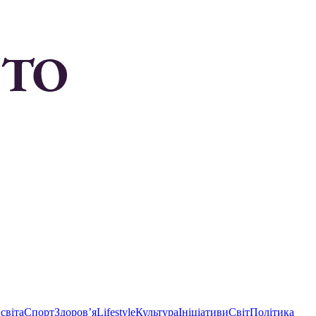
світа
Спорт
Здоровʼя
Lifestyle
Культура
Ініціативи
Світ
Політика