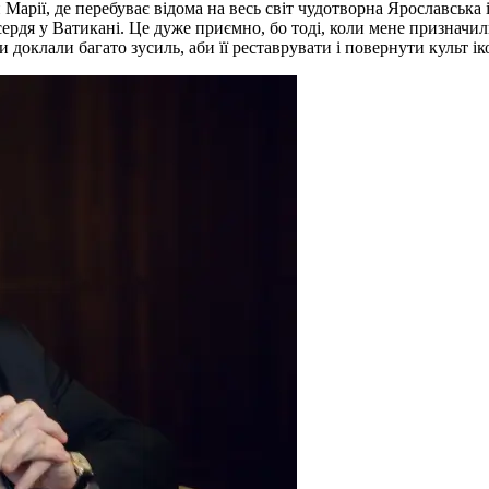
Марії, де перебуває відома на весь світ чудотворна Ярославська
сердя у Ватикані. Це дуже приємно, бо тоді, коли мене призначи
 доклали багато зусиль, аби її реставрувати і повернути культ ік