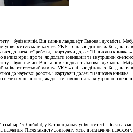
ету – будівничий. Він змінив ландшафт Львова і дух міста. Мабут
овий університетський кампус УКУ – спільне дітище о. Богдана та 
утися до наукової роботи, і жартуючи додає: “Написана книжка –
о великі мрії і про те, як долати зовнішній та внутрішній скепси
ету – будівничий. Він змінив ландшафт Львова і дух міста. Мабут
овий університетський кампус УКУ – спільне дітище о. Богдана та 
утися до наукової роботи, і жартуючи додає: “Написана книжка –
о великі мрії і про те, як долати зовнішній та внутрішній скепси
ій семінарії у Любліні, у Католицькому університеті. Після нав
а навчання. Після захисту докторату мене призначили парохом у 