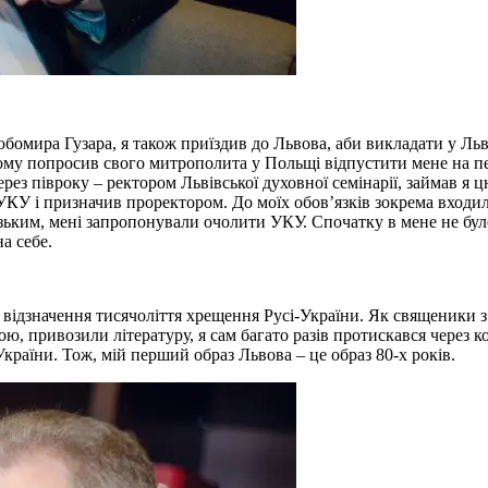
мира Гузара, я також приїздив до Львова, аби викладати у Львівс
тому попросив свого митрополита у Польщі відпустити мене на п
ерез півроку – ректором Львівської духовної семінарії, займав я 
УКУ і призначив проректором. До моїх обов’язків зокрема входил
ьким, мені запропонували очолити УКУ. Спочатку в мене не бул
а себе.
о відзначення тисячоліття хрещення Русі-України. Як священики 
ю, привозили літературу, я сам багато разів протискався через 
країни. Тож, мій перший образ Львова – це образ 80-х років.