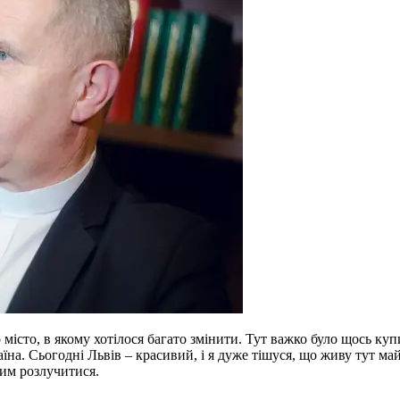
о місто, в якому хотілося багато змінити. Тут важко було щось ку
аїна. Сьогодні Львів – красивий, і я дуже тішуся, що живу тут ма
ним розлучитися.