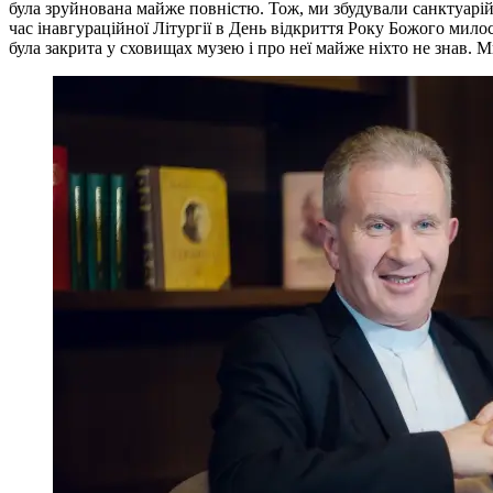
була зруйнована майже повністю. Тож, ми збудували санктуарій 
час інавгураційної Літургії в День відкриття Року Божого мило
була закрита у сховищах музею і про неї майже ніхто не знав. Ми