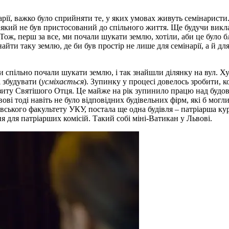
ії, важко було сприйняти те, у яких умовах живуть семінаристи. 
який не був пристосований до спільного життя. Ще будучи виклад
 Тож, перш за все, ми почали шукати землю, хотіли, аби це було 
знайти таку землю, де би був простір не лише для семінарії, а й 
и спільно почали шукати землю, і так знайшли ділянку на вул. Х
 збудувати (
усміхається
). Зупинку у процесі довелось зробити, к
ізиту Святішого Отця. Це майже на рік зупинило працю над будо
вові тоді навіть не було відповідних будівельних фірм, які б мог
вського факультету УКУ, постала ще одна будівля – патріарша ку
ня для патріарших комісій. Такий собі міні-Ватикан у Львові.