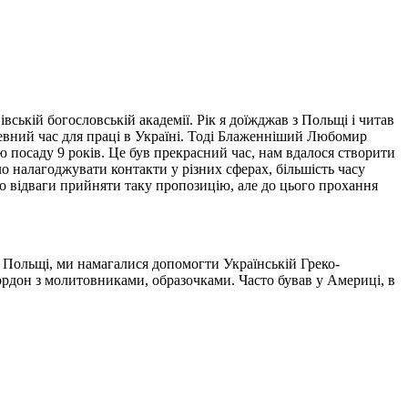
ькій богословській академії. Рік я доїжджав з Польщі і читав
евний час для праці в Україні. Тоді Блаженніший Любомир
цю посаду 9 років. Це був прекрасний час, нам вдалося створити
о налагоджувати контакти у різних сферах, більшість часу
о відваги прийняти таку пропозицію, але до цього прохання
з Польщі, ми намагалися допомогти Українській Греко-
кордон з молитовниками, образочками. Часто бував у Америці, в