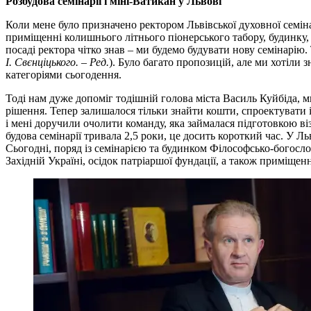
Розбудова семінарії і міні-Ватикан у Львові
Коли мене було призначено ректором Львівської духовної семінар
приміщенні колишнього літнього піонерського табору, будинку, 
посаді ректора чітко знав – ми будемо будувати нову семінарію.
І. Свєнціцького. – Ред.
). Було багато пропозицій, але ми хотіли 
категоріями сьогодення.
Тоді нам дуже допоміг тодішній голова міста Василь Куйбіда, м
рішення. Тепер залишалося тільки знайти кошти, спроектувати і
і мені доручили очолити команду, яка займалася підготовкою в
будова семінарії тривала 2,5 роки, це досить короткий час. У Ль
Сьогодні, поряд із семінарією та будинком Філософсько-богосло
Західній Україні, осідок патріаршої фундації, а також приміщен