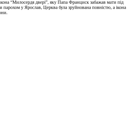
 ікона “Милосердя двері”, яку Папа Франциск забажав мати під
ли парохом у Ярослав, Церква була зруйнована повністю, а ікона
они.