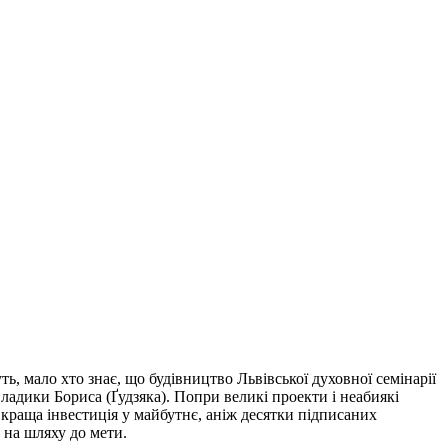
ь, мало хто знає, що будівництво Львівської духовної семінарії
владики Бориса (Ґудзяка). Попри великі проекти і неабиякі
 краща інвестиція у майбутнє, аніж десятки підписаних
с на шляху до мети.