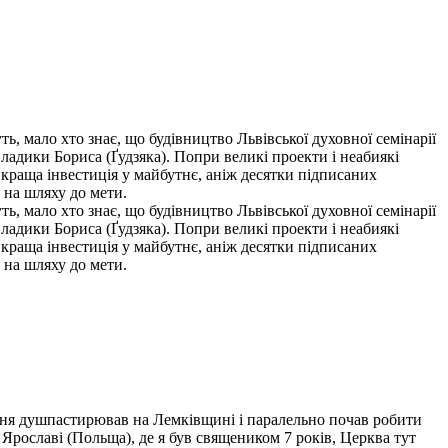
ь, мало хто знає, що будівництво Львівської духовної семінарії
владики Бориса (Ґудзяка). Попри великі проекти і неабиякі
 краща інвестиція у майбутнє, аніж десятки підписаних
с на шляху до мети.
ь, мало хто знає, що будівництво Львівської духовної семінарії
владики Бориса (Ґудзяка). Попри великі проекти і неабиякі
 краща інвестиція у майбутнє, аніж десятки підписаних
с на шляху до мети.
чання душпастирював на Лемківщині і паралельно почав робити
Ярославі (Польща), де я був священиком 7 років, Церква тут