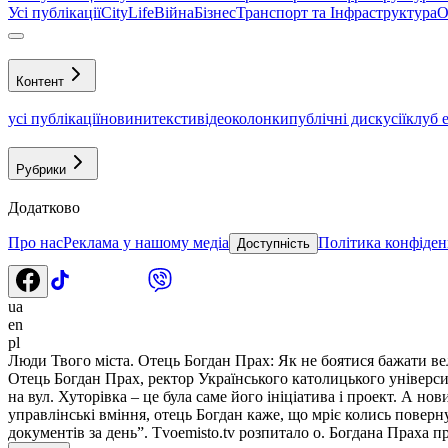
Усі публікації
CityLife
Війна
Бізнес
Транспорт та Інфраструктура
О
Контент
усі публікації
новини
тексти
відео
колонки
публічні дискусії
клуб 
Рубрики
Додатково
Про нас
Реклама у нашому медіа
Політика конфіден
Доступність
ua
en
pl
Люди Твого міста. Отець Богдан Прах: Як не боятися бажати в
Отець Богдан Прах, ректор Українського католицького університ
на вул. Хуторівка – це була саме його ініціатива і проект. А н
управлінські вміння, отець Богдан каже, що мріє колись поверн
документів за день”. Tvoemisto.tv розпитало о. Богдана Праха пр