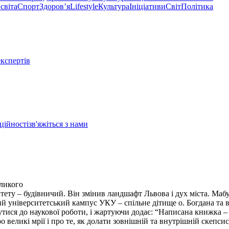
світа
Спорт
Здоровʼя
Lifestyle
Культура
Ініціативи
Світ
Політика
експертів
ційності
зв'яжіться з нами
еликого
ету – будівничий. Він змінив ландшафт Львова і дух міста. Мабут
овий університетський кампус УКУ – спільне дітище о. Богдана та 
утися до наукової роботи, і жартуючи додає: “Написана книжка –
о великі мрії і про те, як долати зовнішній та внутрішній скепси