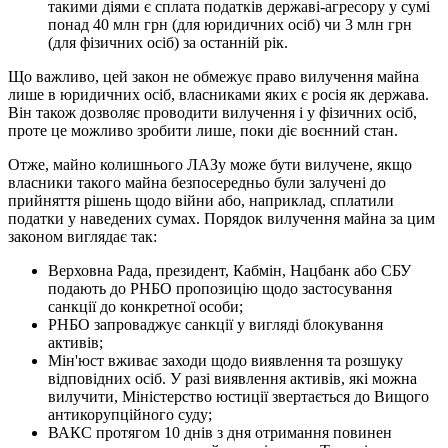
такими діями є сплата податків державі-агресору у сумі
понад 40 млн грн (для юридичних осіб) чи 3 млн грн
(для фізичних осіб) за останній рік.
Що важливо, цей закон не обмежує право вилучення майна
лише в юридичних осіб, власниками яких є росія як держава.
Він також дозволяє проводити вилучення і у фізичних осіб,
проте це можливо зробити лише, поки діє воєнний стан.
Отже, майно колишнього ЛАЗу може бути вилучене, якщо
власники такого майна безпосередньо були залучені до
прийняття рішень щодо війни або, наприклад, сплатили
податки у наведених сумах. Порядок вилучення майна за цим
законом виглядає так:
Верховна Рада, президент, Кабмін, Нацбанк або СБУ
подають до РНБО пропозицію щодо застосування
санкції до конкретної особи;
РНБО запроваджує санкції у вигляді блокування
активів;
Мін'юст вживає заходи щодо виявлення та розшуку
відповідних осіб. У разі виявлення активів, які можна
вилучити, Міністерство юстиції звертається до Вищого
антикорупційного суду;
ВАКС протягом 10 днів з дня отримання повинен