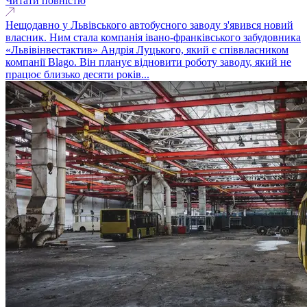
Читати повністю
Нещодавно у Львівського автобусного заводу з'явився новий
власник. Ним стала компанія івано-франківського забудовника
«Львівінвестактив» Андрія Луцького, який є співвласником
компанії Blago. Він планує відновити роботу заводу, який не
працює близько десяти років...