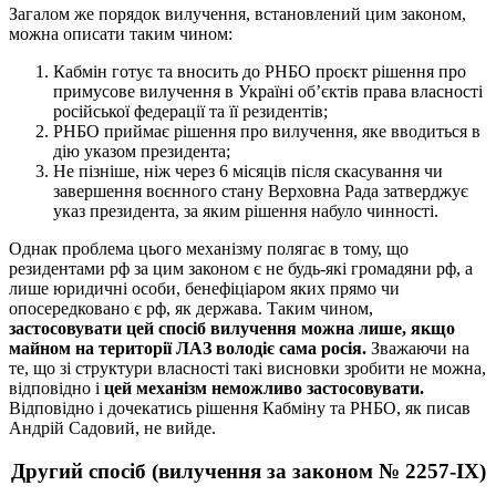
Загалом же порядок вилучення, встановлений цим законом,
можна описати таким чином:
Кабмін готує та вносить до РНБО проєкт рішення про
примусове вилучення в Україні об’єктів права власності
російської федерації та її резидентів;
РНБО приймає рішення про вилучення, яке вводиться в
дію указом президента;
Не пізніше, ніж через 6 місяців після скасування чи
завершення воєнного стану Верховна Рада затверджує
указ президента, за яким рішення набуло чинності.
Однак проблема цього механізму полягає в тому, що
резидентами рф за цим законом є не будь-які громадяни рф, а
лише юридичні особи, бенефіціаром яких прямо чи
опосередковано є рф, як держава. Таким чином,
застосовувати цей спосіб вилучення можна лише, якщо
майном на території ЛАЗ володіє сама росія.
Зважаючи на
те, що зі структури власності такі висновки зробити не можна,
відповідно і
цей механізм неможливо застосовувати.
Відповідно і дочекатись рішення Кабміну та РНБО, як писав
Андрій Садовий, не вийде.
Другий спосіб (вилучення за законом № 2257-IX)