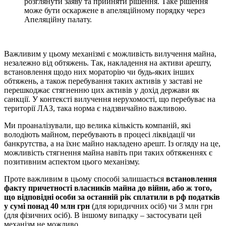
розглянути заяву та прийняти рішення. Таке рішення
може бути оскаржене в апеляційному порядку через
Апеляційну палату.
Важливим у цьому механізмі є можливість вилучення майна,
незалежно від обтяжень. Так, накладення на активи арешту,
встановлення щодо них мораторію чи будь-яких інших
обтяжень, а також перебування таких активів у заставі не
перешкоджає стягненню цих активів у дохід держави як
санкції. У контексті вилучення нерухомості, що перебуває на
території ЛАЗ, така норма є надзвичайно важливою.
Ми проаналізували, що велика кількість компаній, які
володіють майном, перебувають в процесі ліквідації чи
банкрутства, а на їхнє майно накладено арешт. Із огляду на це,
можливість стягнення майна навіть при таких обтяженнях є
позитивним аспектом цього механізму.
Проте важливим в цьому способі залишається
встановлення
факту причетності власників майна до війни, або ж того,
що відповідні особи за останній рік сплатили в рф податків
у сумі понад 40 млн грн
(для юридичних осіб) чи 3 млн грн
(для фізичних осіб). В іншому випадку – застосувати цей
механізм не можливо.