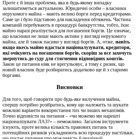
Проте є й інша проблема, яка в будь-якому випадку
залишатиметься актуальною. Юридичні особи – власники
нерухомого майна – мають великі борги перед кредиторами.
Саме це і було підставою для накладення обтяжень. Частина
компаній перебувають в процедурі банкрутства, тобто, їхнє
майно наразі реалізується для погашення боргів. Це означає,
що власники не лише мають активи у вигляді нерухомого
майна, але й також пасиви у вигляді боргів. А, отже,
навіть
якщо якесь майно вдасться націоналузувати, кредитори,
які очікують на погашення боргів, скоріш за все захочуть
звернутись до суду для стягнення відповідних коштів.
Закон це питання ніяк не врегульовує, а тому є ризик, що
новий власник буде розбиратись додатково ще й з старими
боргами.
Висновки
Для того, щоб говорити про будь-яке вилучення майна,
спершу потрібно розібратись, кому що належить та шукати
можливі варіанти використання тих чи інших механізмів.
Точно відповісти на питання – «чи можемо ми нарешті
націоналізувати ЛАЗ?» – неможливо. Загалом інструменти
існують, проте велика кількість правових питань та
потенційних ризиків ускладнюють всю процедуру настільки,
що постає питання про можливість її реалізації.