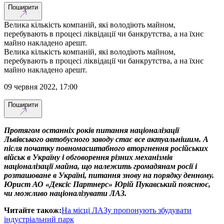
Поширити
Велика кількість компаній, які володіють майном,
перебувають в процесі ліквідації чи банкрутства, а на їхнє
майно накладено арешт.
Велика кількість компаній, які володіють майном,
перебувають в процесі ліквідації чи банкрутства, а на їхнє
майно накладено арешт.
09 червня 2022, 17:00
Поширити
Протягом останніх років питання націоналізації
Львівського автобусного заводу стає все актуальнішим. А
після початку повномасштабного вторгнення російських
військ в Україну і обговорення різних механізмів
націоналізації майна, що належить громадянам росії і
розташоване в Україні, питання знову на порядку денному.
Юрист АО «Дексіс Партнерс» Юрій Пукавський пояснює,
чи можливо націоналізувати ЛАЗ.
Читайте також:
На місці ЛАЗу пропонують збудувати
індустріальний парк