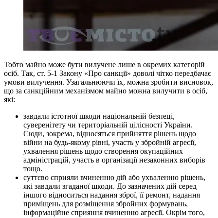
Тобто майно може бути вилучене лише в окремих категорій
осіб. Так, ст. 5-1 Закону «Про санкції» доволі чітко передбачає
умови вилучення. Узагальнюючи їх, можна зробити висновок,
що за санкційним механізмом майно можна вилучити в осіб,
які:
завдали істотної шкоди національній безпеці,
суверенітету чи територіальній цілісності України.
Сюди, зокрема, відносяться прийняття рішень щодо
війни на будь-якому рівні, участь у збройній агресії,
ухвалення рішень щодо створення окупаційних
адміністрацій, участь в організації незаконних виборів
тощо.
суттєво сприяли вчиненню дій або ухваленню рішень,
які завдали згаданої шкоди. До зазначених дій серед
іншого відноситься надання зброї, її ремонт, надання
приміщень для розміщення збройних формувань,
інформаційне сприяння вчиненню агресії. Окрім того,