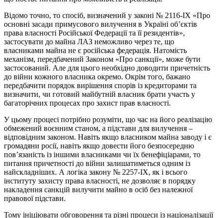
Відомо точно, то спосіб, визначений у законі № 2116-IX «Про
основні засади примусового вилучення в Україні об’єктів
права власності Російської Федерації та її резидентів»,
застосувати до майна ЛАЗ неможливо через те, що
власниками майна не є російська федерація. Натомість
механізм, передбачений Законом «Про санкції», може бути
застосований. Але для цього необхідно доводити причетність
до війни кожного власника окремо. Окрім того, бажано
передбачити порядок вирішення спорів із кредиторами та
визначити, чи готовий майбутній власник брати участь у
багаторічних процесах про захист прав власності.
У цьому процесі потрібно розуміти, що час на його реалізацію
обмежений воєнним станом, а підстави для вилучення –
відповідним законом. Навіть якщо власником майна заводу і є
громадяни росії, навіть якщо довести його безпосередню
пов’язаність із іншими власниками чи їх бенефіціарами, то
питання причетності до війни залишатиметься одним із
найскладніших. А логіка закону № 2257-IX, як і всього
інституту захисту права власності, не дозволяє в порядку
накладення санкцій вилучити майно в осіб без належної
правової підстави.
Тому ініціювати обговорення та різні процеси із націоналізації