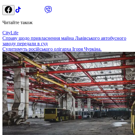
Читайте також
CityLife
Справу щодо привласнення майна Львівського автобусного
заводу передали в суд
Судитимуть російського олігарха Ігоря Чуркіна.