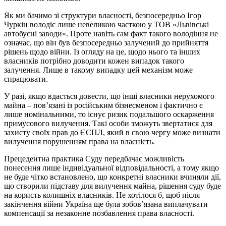
Як ми бачимо зі структури власності, безпосередньо Ігор
Чуркін володіє лише невеликою часткою у ТОВ «Львівські
автобусні заводи». Проте навіть сам факт такого володіння не
означає, що він був безпосередньо залучений до прийняття
рішень щодо війни. Із огляду на це, щодо нього та інших
власників потрібно доводити кожен випадок такого
залучення. Лише в такому випадку цей механізм може
спрацювати.
У разі, якщо вдасться довести, що інші власники нерухомого
майна – пов’язані із російським бізнесменом і фактично є
лише номінальними, то існує ризик подальшого оскарження
примусового вилучення. Такі особи зможуть звертатися для
захисту своїх прав до ЄСПЛ, який в свою чергу може визнати
вилучення порушенням права на власність.
Прецедентна практика Суду передбачає можливість
понесення лише індивідуальної відповідальності, а тому якщо
не буде чітко встановлено, що конкретні власники вчиняли дії,
що створили підставу для вилучення майна, рішення суду буде
на користь колишніх власників. Не хотілося б, щоб після
закінчення війни Україна ще була зобов’язана виплачувати
компенсації за незаконне позбавлення права власності.