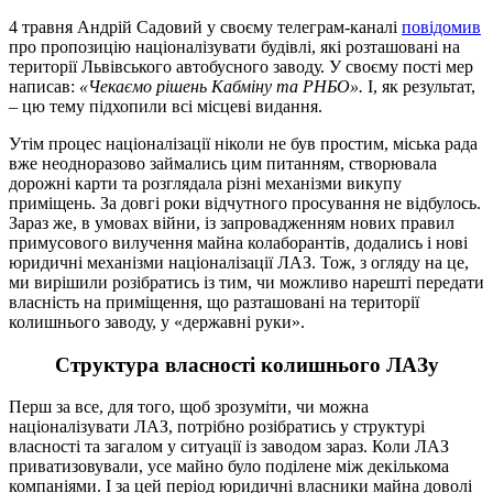
4 травня Андрій Садовий у своєму телеграм-каналі
повідомив
про пропозицію націоналізувати будівлі, які розташовані на
території Львівського автобусного заводу. У своєму пості мер
написав:
«Чекаємо рішень Кабміну та РНБО».
І, як результат,
– цю тему підхопили всі місцеві видання.
Утім процес націоналізації ніколи не був простим, міська рада
вже неодноразово займались цим питанням, створювала
дорожні карти та розглядала різні механізми викупу
приміщень. За довгі роки відчутного просування не відбулось.
Зараз же, в умовах війни, із запровадженням нових правил
примусового вилучення майна колаборантів, додались і нові
юридичні механізми націоналізації ЛАЗ. Тож, з огляду на це,
ми вирішили розібратись із тим, чи можливо нарешті передати
власність на приміщення, що разташовані на території
колишнього заводу, у «державні руки».
Структура власності колишнього ЛАЗу
Перш за все, для того, щоб зрозуміти, чи можна
націоналізувати ЛАЗ, потрібно розібратись у структурі
власності та загалом у ситуації із заводом зараз. Коли ЛАЗ
приватизовували, усе майно було поділене між декількома
компаніями. І за цей період юридичні власники майна доволі