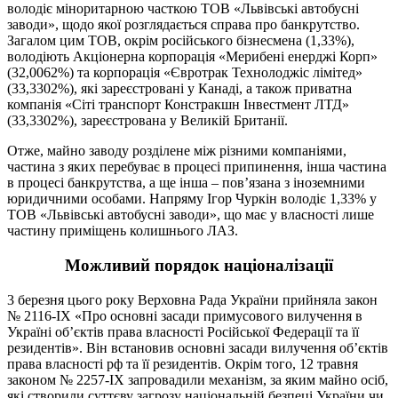
володіє міноритарною часткою ТОВ «Львівські автобусні
заводи», щодо якої розглядається справа про банкрутство.
Загалом цим ТОВ, окрім російського бізнесмена (1,33%),
володіють Акціонерна корпорація «Мерибені енерджі Корп»
(32,0062%) та корпорація «Євротрак Технолоджіс лімітед»
(33,3302%), які зареєстровані у Канаді, а також приватна
компанія «Сіті транспорт Констракшн Інвестмент ЛТД»
(33,3302%), зареєстрована у Великій Британії.
Отже, майно заводу розділене між різними компаніями,
частина з яких перебуває в процесі припинення, інша частина
в процесі банкрутства, а ще інша – пов’язана з іноземними
юридичними особами. Напряму Ігор Чуркін володіє 1,33% у
ТОВ «Львівські автобусні заводи», що має у власності лише
частину приміщень колишнього ЛАЗ.
Можливий порядок націоналізації
3 березня цього року Верховна Рада України прийняла закон
№ 2116-IX «Про основні засади примусового вилучення в
Україні об’єктів права власності Російської Федерації та її
резидентів». Він встановив основні засади вилучення об’єктів
права власності рф та її резидентів. Окрім того, 12 травня
законом № 2257-IX запровадили механізм, за яким майно осіб,
які створили суттєву загрозу національній безпеці України чи