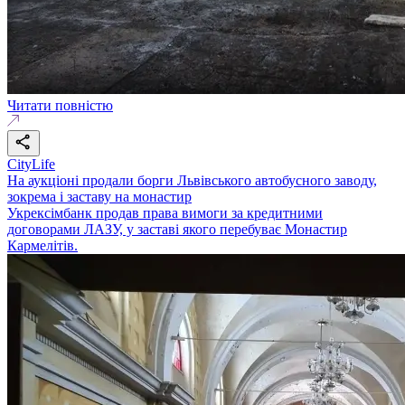
Читати повністю
CityLife
На аукціоні продали борги Львівського автобусного заводу,
зокрема і заставу на монастир
Укрексімбанк продав права вимоги за кредитними
договорами ЛАЗУ, у заставі якого перебуває Монастир
Кармелітів.