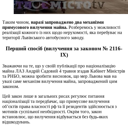
Таким чином,
наразі запроваджено два механізми
примусового вилучення майна.
Розберемось у можливості
реалізації кожного із них щодо нерухомості, яка перебуває на
території Львівського автобусного заводу.
Перший спосіб (вилучення за законом № 2116-
IX)
Зважаючи на те, що у своїй публікації про націоналізацію
майна ЛАЗ Андрій Садовий 4 травня згадав Кабінет Міністрів
та РНБО, можна зробити висновок, що мер Львова мав на
увазі саме механізм вилучення майна, запроваджений цим
законом.
Цей закон лише в загальних рисах регулює питання
націоналізації та передбачає, що примусове вилучення
об’єктів права власності рф та її резидентів здійснюється з
мотивів суспільної необхідності. Окрім того, закон
встановлює, що вилучення відбувається без будь-яких
відшкодувань.