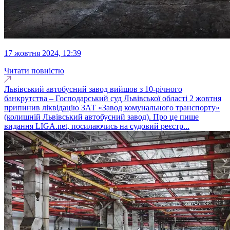
17 жовтня 2024, 12:39
Читати повністю
Львівський автобусний завод вийшов з 10-річного
банкрутства – Господарський суд Львівської області 2 жовтня
припинив ліквідацію ЗАТ «Завод комунального транспорту»
(колишній Львівський автобусний завод). Про це пише
видання LIGA.net, посилаючись на судовий реєстр...