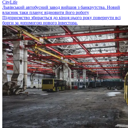
CityLife
Львівський автобусний завод вийшов з банкрутства. Новий
власник таки планує відновити його роботу
Підприємство збирається до кінця цього року повернути всі
борги за допомогою нового інвестора.