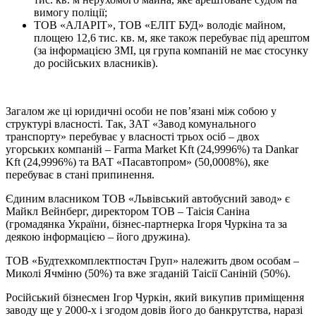
вимогу поліції;
ТОВ «АЛАРІТ», ТОВ «ЕЛІТ БУД» володіє майном,
площею 12,6 тис. кв. м, яке також перебуває під арештом
(за інформацією ЗМІ, ця група компаній не має стосунку
до російських власників).
Загалом же ці юридичні особи не пов’язані між собою у
структурі власності. Так, ЗАТ «Завод комунального
транспорту» перебуває у власності трьох осіб – двох
угорських компаній – Farma Market Kft (24,9996%) та Dankar
Kft (24,9996%) та ВАТ «Пасавтопром» (50,0008%), яке
перебуває в стані припинення.
Єдиним власником ТОВ «Львівський автобусний завод» є
Майкл Вейнберг, директором ТОВ – Таісія Саніна
(громадянка України, бізнес-партнерка Ігоря Чуркіна та за
деякою інформацією – його дружина).
ТОВ «Будтехкомплектпостач Груп» належить двом особам –
Миколі Ячміню (50%) та вже згаданій Таісії Саніній (50%).
Російський бізнесмен Ігор Чуркін, який викупив приміщення
заводу ще у 2000-х і згодом довів його до банкрутства, наразі