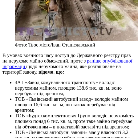
Фото: Твоє місто/Іван Станіславський
В умовах воєнного часу доступ до Державного реєстру прав
на нерухоме майно обмежений, проте з
раніше опублікованої
інформації
щодо нерухомого майна, яке розташоване на
території заводу,
відомо, що:
ЗАТ «Завод комунального транспорту» володіє
нерухомим майном, площею 138,6 тис. кв. м, воно
перебуває під арештом;
ТОВ «Львівський автобусний завод» володіє майном
площею 16,6 тис. кв. м, що також перебуває під
арештом;
ТОВ «Будтехкомплектпостач Груп» володіє нерухомість
площею понад 6 тис. кв. м, проте таке майно перебуває
під обтяженням – в податковій заставі та під арештом;
ТОВ «Львівські автобусні заводи» має у власності 3,2
тис. кв. м нерухомого майна, яке арештоване судом на