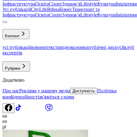
Інфраструктура
Освіта
Спорт
Здоровʼя
Lifestyle
Культура
Ініціатив
Усі публікації
CityLife
Війна
Бізнес
Транспорт та
Інфраструктура
Освіта
Спорт
Здоровʼя
Lifestyle
Культура
Ініціатив
Контент
усі публікації
новини
тексти
відео
колонки
публічні дискусії
клуб
експертів
Рубрики
Додатково
Про нас
Реклама у нашому медіа
Політика
Доступність
конфіденційності
зв'яжіться з нами
ua
en
pl