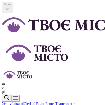
Львів
ua
en
pl
Усі публікації
CityLife
Війна
Бізнес
Транспорт та