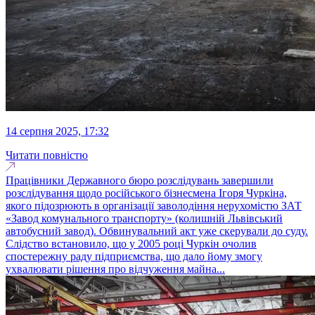
14 серпня 2025, 17:32
Читати повністю
Працівники Державного бюро розслідувань завершили
розслідування щодо російського бізнесмена Ігоря Чуркіна,
якого підозрюють в організації заволодіння нерухомістю ЗАТ
«Завод комунального транспорту» (колишній Львівський
автобусний завод). Обвинувальний акт уже скерували до суду.
Слідство встановило, що у 2005 році Чуркін очолив
спостережну раду підприємства, що дало йому змогу
ухвалювати рішення про відчуження майна...