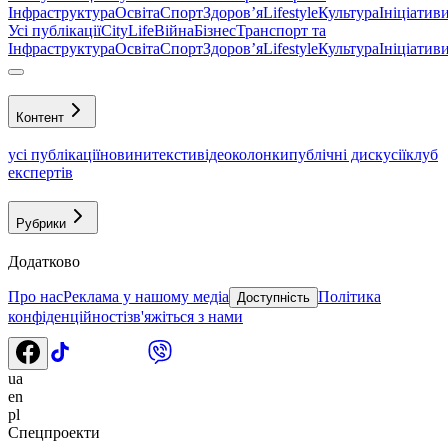
Інфраструктура
Освіта
Спорт
Здоровʼя
Lifestyle
Культура
Ініціатив
Усі публікації
CityLife
Війна
Бізнес
Транспорт та
Інфраструктура
Освіта
Спорт
Здоровʼя
Lifestyle
Культура
Ініціатив
Контент
усі публікації
новини
тексти
відео
колонки
публічні дискусії
клуб
експертів
Рубрики
Додатково
Про нас
Реклама у нашому медіа
Політика
Доступність
конфіденційності
зв'яжіться з нами
ua
en
pl
Спецпроекти