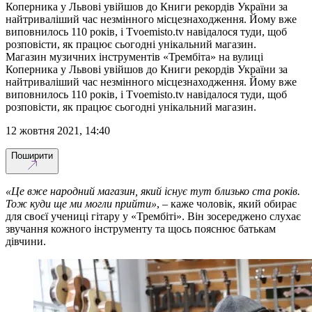
Коперника у Львові увійшов до Книги рекордів України за
найтриваліший час незмінного місцезнаходження. Йому вже
виповнилось 110 років, і Тvoemisto.tv навідалося туди, щоб
розповісти, як працює сьогодні унікальний магазин.
Магазин музичних інструментів «Трембіта» на вулиці
Коперника у Львові увійшов до Книги рекордів України за
найтриваліший час незмінного місцезнаходження. Йому вже
виповнилось 110 років, і Тvoemisto.tv навідалося туди, щоб
розповісти, як працює сьогодні унікальний магазин.
12 жовтня 2021, 14:40
Поширити
«Це вже народний магазин, який існує тут близько ста років.
Тож куди ще ми могли прийти»
, – каже чоловік, який обирає
для своєї учениці гітару у «Трембіті». Він зосереджено слухає
звучання кожного інструменту та щось пояснює батькам
дівчини.