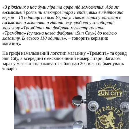
«З рідкісних в нас були ліра та арфа під замовлення. Або ж
ексклюзивні рояль чи електрогітара Fender, яких є лімітована
версія – 10 одиниць на всю Україну. Також зараз у магазині є
ексклюзивна лімітована гітара, яку зробили у колаборації
магазину «Трембіта» та фабрики музінструментів
«Трембіта» (сучасна назва фабрики «Sun City») до ювілею
магазину. Їх всього 110 одиниць»
, – говорить керівник
магазину.
На грифі намальований логотип магазину «Трембіта» та бренд
Sun City, а всередині є ексклюзивний номер гітари. Загалом
зараз у магазині нараховується близько 20 тисяч найменувань
товарів.