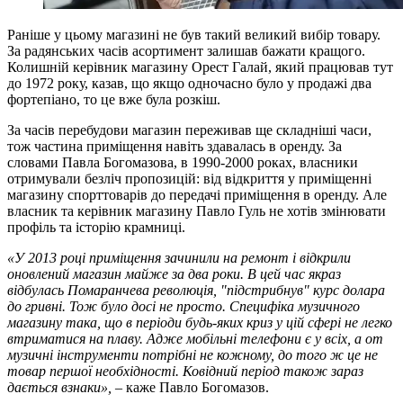
Раніше у цьому магазині не був такий великий вибір товару.
За радянських часів асортимент залишав бажати кращого.
Колишній керівник магазину Орест Галай, який працював тут
до 1972 року, казав, що якщо одночасно було у продажі два
фортепіано, то це вже була розкіш.
За часів перебудови магазин переживав ще складніші часи,
тож частина приміщення навіть здавалась в оренду. За
словами Павла Богомазова, в 1990-2000 роках, власники
отримували безліч пропозицій: від відкриття у приміщенні
магазину спорттоварів до передачі приміщення в оренду. Але
власник та керівник магазину Павло Гуль не хотів змінювати
профіль та історію крамниці.
«У 2013 році приміщення зачинили на ремонт і відкрили
оновлений магазин майже за два роки. В цей час якраз
відбулась Помаранчева революція, "підстрибнув" курс долара
до гривні. Тож було досі не просто. Специфіка музичного
магазину така, що в періоди будь-яких криз у цій сфері не легко
втриматися на плаву. Адже мобільні телефони є у всіх, а от
музичні інструменти потрібні не кожному, до того ж це не
товар першої необхідності. Ковідний період також зараз
дається взнаки»,
– каже Павло Богомазов.