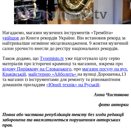
Нагадаємо, магазин музичних інструментів «Трембіта»
увійшов
до Книги рекордів України. Він встановив рекорд за
найтриваліше незмінне місцезнаходження. 9 жовтня музичний
салон урочисто внесли до реєстру національних рекордів.
Також додамо, що
Тvoemisto.tv
уже підготувало цілу серію
матеріалів про історичні крамниці та магазини, зокрема про
відому Пиріжкову на Словацького
, про
магазин посуду на вул.
Краківській
,
майстерню «Айболить»
на вулиці Дорошенка,13
та магазин із інструментами для ремонту та різноманітним
домашнім приладдям
«Юний технік» на Руській
.
Анна Чистякова
фото авторки
Повна або часткова републікація тексту без згоди редакції
заборонена та вважатиметься порушенням авторських
прав.