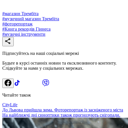
#
магазин Трембіта
#
музичний магазин Трембіта
#
фоторепортаж
#
Книга рекордів Гіннеса
#
музичні інструменти
Підписуйтесь на наші соціальні мережі
Будьте в курсі останніх новин та ексклюзивного контенту.
Слідкуйте за нами у соціальних мережах.
Читайте також
CityLife
До Львова прийшла зима. Фоторепортаж із засніженого міста
На найближчі дні синоптики також прогнозують снігопади.