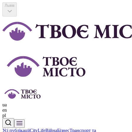
Львів
ua
en
pl
Усі публікації
CityLife
Війна
Бізнес
Транспорт та