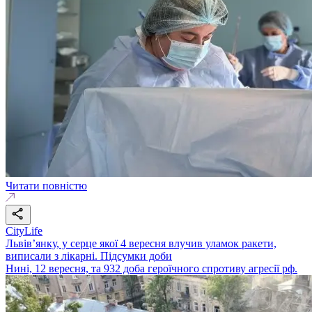
Читати повністю
CityLife
Львів’янку, у серце якої 4 вересня влучив уламок ракети,
виписали з лікарні. Підсумки доби
Нині, 12 вересня, та 932 доба героїчного спротиву агресії рф.