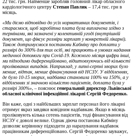
22 тис. грн. Найменше заробляв головний лікар обласного
кардіологічного центру
Степан Павлик
– 17,4 тис. грн в
місяць.
«Ми діємо відповідно до усіх нормативних документів, і
стараємося, щоб заробітна плата була виплачена згідно з
термінами, які зазначені у колективній угоді (внутрішній
документ, що фіксує розміри зарплат у конкретній лікарні).
Також дотримуємося постанови Кабміну про доплати у
розмірі до 300% для тих осіб, які працюють в умовах надання
медичної допомоги при Covid-19. Кожного місяця цифри інші,
ми підходимо диференційовано, відштовхуючись від кількості
пролікованих випадків. Наприклад, у липні-серпні хворих було
менше, відтак, менше фінансування від НСЗУ. У відділеннях,
де було 10-15 хворих, надбавка становила 100% чи 150%, а у
відділеннях зі значною кількістю пацієнтів, доплата була у
розмірі 300%»
, – пояснює
генеральний директор Львівської
обласної клінічної інфекційної лікарні Сергій Федоренко.
Він каже, одні з найбільших зарплат персонал його лікарні
отримує якраз завдяки ковідним надбавкам. Якщо в місяць
проліковують кілька сотень пацієнтів, тоді фінансування від
НСЗУ є доволі велике. Однак діюча постанова Кабміну
дозволяє керівнику підходити до нарахування надбавок
працівникам диференційовано. Сергій Федоренко зауважує,