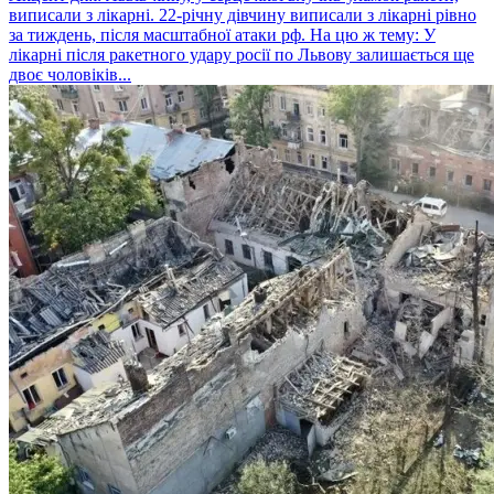
виписали з лікарні. 22-річну дівчину виписали з лікарні рівно
за тиждень, після масштабної атаки рф. На цю ж тему: У
лікарні після ракетного удару росії по Львову залишається ще
двоє чоловіків...