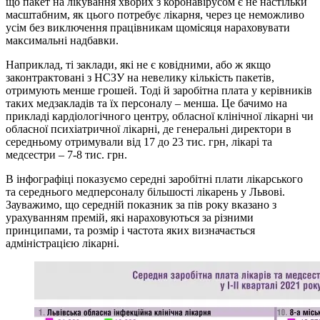
що пакет на лікування хворих з коронавірусом є не настільки
масштабним, як цього потребує лікарня, через це неможливо
усім без виключення працівникам щомісяця нараховувати
максимальні надбавки.
Наприклад, ті заклади, які не є ковідними, або ж якщо
законтрактовані з НСЗУ на невелику кількість пакетів,
отримують менше грошей. Тоді й заробітна плата у керівників
таких медзакладів та їх персоналу – менша. Це бачимо на
прикладі кардіологічного центру, обласної клінічної лікарні чи
обласної психіатричної лікарні, де генеральні директори в
середньому отримували від 17 до 23 тис. грн, лікарі та
медсестри – 7-8 тис. грн.
В інфографіці показуємо середні заробітні плати лікарського
та середнього медперсоналу більшості лікарень у Львові.
Зауважимо, що середній показник за пів року вказано з
урахуванням премій, які нараховуються за різними
принципами, та розмір і частота яких визначається
адміністрацією лікарні.