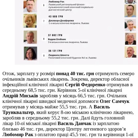
Отож, зарплату у розмірі
понад 40 тис. грн
отримують семеро
очільників львівських лікарень. Зокрема, директор обласної
інфекційної клінічної лікарні
Сергій Федоренко
отримував в
середньому 68,5 тис. грн. Керівник 5-ої клінічної лікарні
Андрій Миськів
заробляв у місяць 66,5 тис. грн. Очільник
клінічної лікарні швидкої медичної допомоги
Олег Самчук
отримував у місяць майже 55,5 тис. грн. А
Василь
Трунквальтер
, який керує 8-ою міською клінічною лікарнею,
заробляв в середньому 55,2 тис. грн. Далі йдуть головний
лікар 10-ої міської лікарні
Василь Данчак
із зарплатою
близько 46 тис. грн, директор Центру легеневого здоров’я
Любомир Рак
з оплатою праці 45,5 тис. грн та керівниця 1-ої