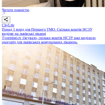
Читати повністю
CityLife
Понад 1 млрд для Першого ТМО. Скільки коштів НСЗУ
виділяє на львівські лікарні
Tvoemisto.tv з'ясувало, скільки коштів НСЗУ вже виділило
цьогоріч для львівських комунальних лікарень.