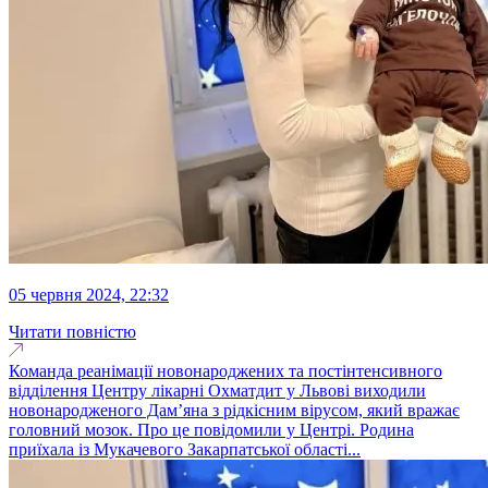
05 червня 2024, 22:32
Читати повністю
Команда реанімації новонароджених та постінтенсивного
відділення Центру лікарні Охматдит у Львові виходили
новонародженого Дамʼяна з рідкісним вірусом, який вражає
головний мозок. Про це повідомили у Центрі. Родина
приїхала із Мукачевого Закарпатської області...