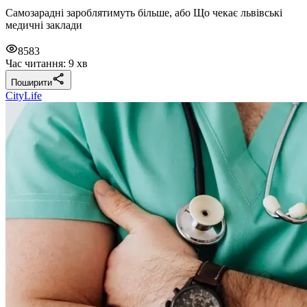
Самозарадні зароблятимуть більше, або Що чекає львівські
медичні заклади
8583
Час читання: 9 хв
Поширити
CityLife