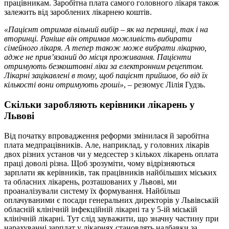
працівникам. Заробітна плата самого головного лікаря також
залежить від зароблених лікарнею коштів.
«Пацієнт отримав вільний вибір – як на первинці, так і на
вторинці. Раніше він отримав можливість вибирати
сімейного лікаря. А тепер також може вибрати лікарню,
адже не прив’язаний до місця проживання. Пацієнти
отримують безкоштовні ліки за електронним рецептом.
Лікарні зацікавлені в тому, щоб пацієнт прийшов, бо від їх
кількості вони отримують гроші»
, – резюмує Лілія Гудзь.
Скільки заробляють керівники лікарень у
Львові
Від початку впровадження реформи змінилася й заробітна
плата медпрацівників. Але, наприклад, у головних лікарів
двох різних установ чи у медсестер з кількох лікарень оплата
праці доволі різна. Щоб зрозуміти, чому відрізняються
зарплати як керівників, так працівників найбільших міських
та обласних лікарень, розташованих у Львові, ми
проаналізували систему їх формування. Найбільш
оплачуваними є посади генеральних директорів у Львівській
обласній клінічній інфекційній лікарні та у 5-ій міській
клінічній лікарні. Тут слід зауважити, що значну частину при
нарахуванні зарплат у лікарнях становлять надбавки за