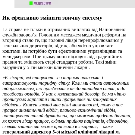
Як ефективно змінити звичну систему
Та справа не тільки в отриманих виплатах від Національної
служби здоров’я. Головним меседжем медичної реформи на
вторинці стало те, що головні лікарі перепрофілювалися у
генеральних директорів, відтак, аби якісно управляти
коштами, їм потрібно бути ефективними управлінцями та
менеджерами. При цьому вони відходять від традиційних
правил та змінюють старі стандарти роботи. Такі зміни
відбулися у 5-тій міській клінічній лікарні.
«Є лікарні, які працюють за старими наказами, і
використовують тарифну сітку. Коли ми стали автономним
підприємством, то прив'язалися не до тарифної сітки, а до
посадових окладів. У нас є колективний договір, де ми чітко
прописуємо зарплати наших працівників чи конкретних
відділень. Кожен заклад має різні можливості, тому в нас
працює аналітичний відділ, планово-економічний відділ,
напрацювали такий функціонал, що можемо щоденно бачити,
як кожен лікар працює, скільки прийняв пацієнтів, відповідно,
скільки коштів він може принести в лікарню»
, – каже
генеральний директор 5-ої міської клінічної лікарні м.