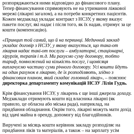
розпоряджаються ними відповідно до фінансового плану.
Тепер фінансування спрямовують не на утримання ліжкової
мережі (лікарні загалом), а на потреби конкретних пацієнтів.
Кожен медзаклад укладає контракт з НСЗУ, у якому вказує
пакети послуг, які надає і після того, як їх надав, отримує за це
кошти (компенсацію).
«Принцип той самий, що й на первинці. Медичний заклад
укладає договір з НСЗУ, у якому вказується, що така-от
лікарня надає такі-от послуги – амбулаторні, стаціонарні,
хірургія, терапія і т.д. Ми рахуємо суму договору, тобто
тариф, помножений на кількість послуг, і щомісяця
виплачуємо частину суми річного договору. Усі кошти йдуть
на один рахунок в лікарню, де їх розподіляють, згідно з
фінансовим планом, який складає головний лікар»
, – пояснює
директорка департаменту комунікацій НСЗУ Лілія Гудзь.
Крім фінансування НСЗУ, у лікарень є ще інші джерела доходу.
Медзаклади отримують кошти від власника лікарні (як
правило, це обласна або міська рада), наприклад, на
придбання обладнання. Окрім того, лікарні можуть мати дохід
від здачі майна в оренду, допомогу від благодійників.
Виручені за місяць кошти керівник закладу розподіляє на
придбання ліків та матеріалів, а також – на зарплату усім