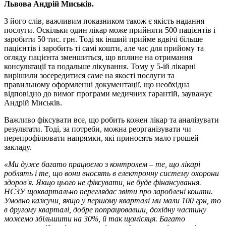
Львова Андрій Миськів.
З його слів, важливим показником також є якість надання
послуги. Оскільки один лікар може прийняти 500 пацієнтів і
заробити 50 тис. грн. Тоді як інший прийме вдвічі більше
пацієнтів і заробить ті самі кошти, але час для прийому та
огляду пацієнта зменшиться, що вплине на отримання
консультації та подальше лікування. Тому у 5-ій лікарні
вирішили зосередитися саме на якості послуги та
правильному оформленні документації, що необхідна
відповідно до вимог програми медичних гарантій, зауважує
Андрій Миськів.
Важливо фіксувати все, що робить кожен лікар та аналізувати
результати. Тоді, за потреби, можна реорганізувати чи
перепрофілювати напрямки, які приносять мало грошей
закладу.
«Ми дуже багато працюємо з контролем – те, що лікарі
роблять і те, що вони вносять в електронну систему охорони
здоров'я. Якщо цього не фіксувати, не буде фінансування.
НСЗУ щоквартально переглядає звіти про зароблені кошти.
Умовно кажучи, якщо у першому кварталі ми мали 100 грн, то
в другому кварталі, добре попрацювавши, дохідну частину
можемо збільшити на 30%, й так щомісяця. Багато