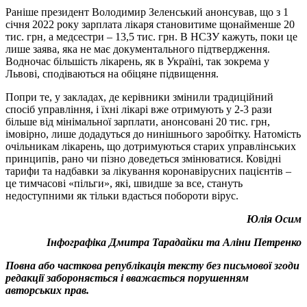
Раніше президент Володимир Зеленський анонсував, що з 1
січня 2022 року зарплата лікаря становитиме щонайменше 20
тис. грн, а медсестри – 13,5 тис. грн. В НСЗУ кажуть, поки це
лише заява, яка не має документального підтвердження.
Водночас більшість лікарень, як в Україні, так зокрема у
Львові, сподіваються на обіцяне підвищення.
Попри те, у закладах, де керівники змінили традиційний
спосіб управління, і їхні лікарі вже отримують у 2-3 рази
більше від мінімальної зарплати, анонсовані 20 тис. грн,
імовірно, лише додадуться до нинішнього заробітку. Натомість
очільникам лікарень, що дотримуються старих управлінських
принципів, рано чи пізно доведеться змінюватися. Ковідні
тарифи та надбавки за лікування коронавірусних пацієнтів –
це тимчасові «пільги», які, швидше за все, стануть
недоступними як тільки вдасться побороти вірус.
Юлія Осим
Інфографіка Дмитра Тарадайки та Аліни Петренко
Повна або часткова републікація тексту без письмової згоди
редакції забороняється і вважається порушенням
авторських прав.