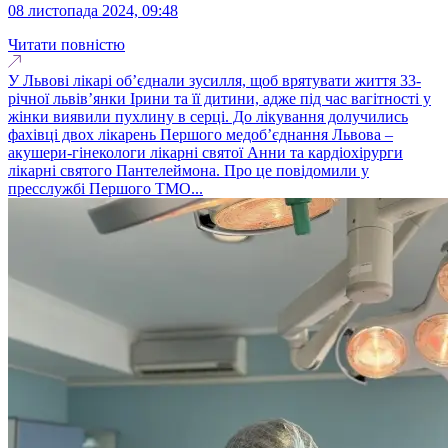
08 листопада 2024, 09:48
Читати повністю
У Львові лікарі об’єднали зусилля, щоб врятувати життя 33-
річної львів’янки Ірини та її дитини, адже під час вагітності у
жінки виявили пухлину в серці. До лікування долучились
фахівці двох лікарень Першого медоб’єднання Львова –
акушери-гінекологи лікарні святої Анни та кардіохірурги
лікарні святого Пантелеймона. Про це повідомили у
пресслужбі Першого ТМО...