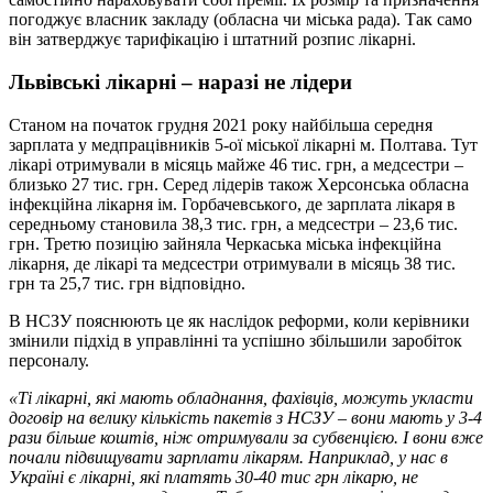
погоджує власник закладу (обласна чи міська рада). Так само
він затверджує тарифікацію і штатний розпис лікарні.
Львівські лікарні – наразі не лідери
Станом на початок грудня 2021 року найбільша середня
зарплата у медпрацівників 5-ої міської лікарні м. Полтава. Тут
лікарі отримували в місяць майже 46 тис. грн, а медсестри –
близько 27 тис. грн. Серед лідерів також Херсонська обласна
інфекційна лікарня ім. Горбачевського, де зарплата лікаря в
середньому становила 38,3 тис. грн, а медсестри – 23,6 тис.
грн. Третю позицію зайняла Черкаська міська інфекційна
лікарня, де лікарі та медсестри отримували в місяць 38 тис.
грн та 25,7 тис. грн відповідно.
В НСЗУ пояснюють це як наслідок реформи, коли керівники
змінили підхід в управлінні та успішно збільшили заробіток
персоналу.
«Ті лікарні, які мають обладнання, фахівців, можуть укласти
договір на велику кількість пакетів з НСЗУ – вони мають у 3-4
рази більше коштів, ніж отримували за субвенцією. І вони вже
почали підвищувати зарплати лікарям. Наприклад, у нас в
Україні є лікарні, які платять 30-40 тис грн лікарю, не