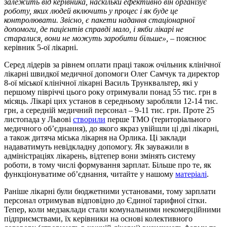
залежить від керівника, наскільки ефективно він організує
роботу, яких людей включить у процес і як буде це
контролювати. Звісно, є пакети надання стаціонарної
допомоги, де пацієнтів справді мало, і якби лікарі не
старалися, вони не можуть заробити більше»,
– пояснює
керівник 5-ої лікарні.
Серед лідерів за рівнем оплати праці також очільник клінічної
лікарні швидкої медичної допомоги Олег Самчук та директор
8-ої міської клінічної лікарні Василь Трунквальтер, які у
першому півріччі цього року отримували понад 55 тис. грн в
місяць. Лікарі цих установ в середньому заробляли 12-14 тис.
грн, а середній медичний персонал – 9-11 тис. грн. Проте 25
листопада у Львові
створили
перше ТМО (територіального
медичного об’єднання), до якого якраз увійшли ці дві лікарні,
а також дитяча міська лікарня на Орлика. Ці заклади
надаватимуть невідкладну допомогу. Як зауважили в
адміністраціях лікарень, відтепер вони змінять систему
роботи, в тому числі формування зарплат. Більше про те, як
функціонуватиме об’єднання, читайте у нашому
матеріалі
.
Раніше лікарні були бюджетними установами, тому зарплати
персонал отримував відповідно до Єдиної тарифної сітки.
Тепер, коли медзаклади стали комунальними некомерційними
підприємствами, їх керівники на основі колективного