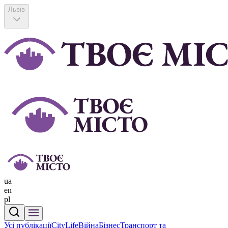
Львів
ua
en
pl
Усі публікації
CityLife
Війна
Бізнес
Транспорт та