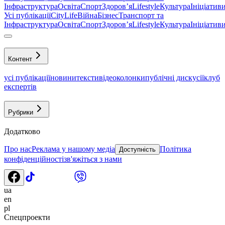
Інфраструктура
Освіта
Спорт
Здоровʼя
Lifestyle
Культура
Ініціатив
Усі публікації
CityLife
Війна
Бізнес
Транспорт та
Інфраструктура
Освіта
Спорт
Здоровʼя
Lifestyle
Культура
Ініціатив
Контент
усі публікації
новини
тексти
відео
колонки
публічні дискусії
клуб
експертів
Рубрики
Додатково
Про нас
Реклама у нашому медіа
Політика
Доступність
конфіденційності
зв'яжіться з нами
ua
en
pl
Спецпроекти