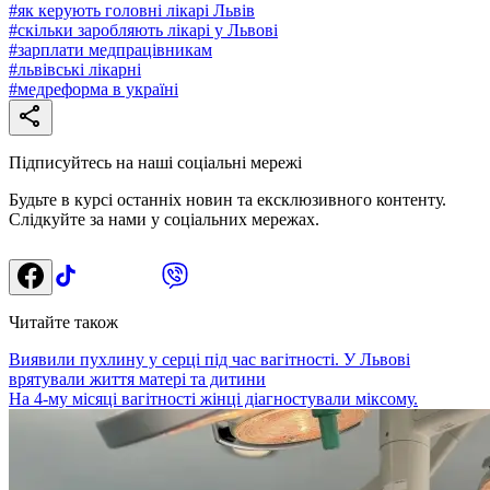
#
як керують головні лікарі Львів
#
скільки заробляють лікарі у Львові
#
зарплати медпрацівникам
#
львівські лікарні
#
медреформа в україні
Підписуйтесь на наші соціальні мережі
Будьте в курсі останніх новин та ексклюзивного контенту.
Слідкуйте за нами у соціальних мережах.
Читайте також
Виявили пухлину у серці під час вагітності. У Львові
врятували життя матері та дитини
На 4-му місяці вагітності жінці діагностували міксому.