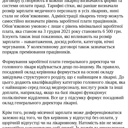
договору (створюють в кожній лікарні) визначають форми та
системи оплати праці. Тарифні сітки, які раніше визначали
розмір зарплати медичного персоналу в усіх лікарнях, нині
стали не обов’язковими. Адміністрації лікарень тепер можуть
самостійно визначати рівень заробітної плати працівників.
Обов’язковою умовою є лише є рівень мінімальної заробітної
плата, яка станом на 3 грудня 2021 року становить 6 500 грн.
Існують також інші показники, які впливають на розмір
зарплати – навантаження, досвід роботи, категорія, нічні
чергування. У колективному договорі також зазначається
порядок преміювання працівників.
Формування заробітної плати генерального директора чи
головного лікаря відбувається дещо по-іншому. Як правило,
посадовий оклад керівника формується на основі окладу
завідувача структурного розділу, що є найвищим в лікарні. До
цього додають кваліфікаційну категорію головного лікаря, яка
є найвищою серед посад медперсоналу, вислугу років та інші
доплати, наприклад, якщо на базі лікарні функціонує
поліклінічне відділення. Все це у підсумку формує посадовий
оклад генерального директора лікарні.
Крім того, розмір місячної зарплати може диференціюватися
залежно від того, чи був керівник у відпустці без оплати, у
щорічній відпустці чи на лікарняному. Натомість він не може
самостійно нараховувати собі премії. Їх розмір та призначення