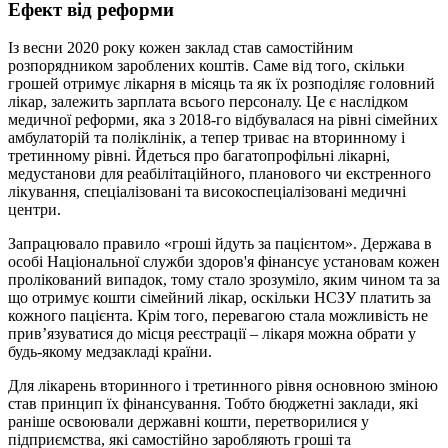
Ефект від реформи
Із весни 2020 року кожен заклад став самостійним
розпорядником зароблених коштів. Саме від того, скільки
грошей отримує лікарня в місяць та як їх розподіляє головний
лікар, залежить зарплата всього персоналу. Це є наслідком
медичної реформи, яка з 2018-го відбувалася на рівні сімейних
амбулаторій та поліклінік, а тепер триває на вторинному і
третинному рівні. Йдеться про багатопрофільні лікарні,
медустанови для реабілітаційного, планового чи екстренного
лікування, спеціалізовані та високоспеціалізовані медичні
центри.
Запрацювало правило «гроші йдуть за пацієнтом». Держава в
особі Національної служби здоров'я фінансує установам кожен
пролікований випадок, тому стало зрозуміло, яким чином та за
що отримує кошти сімейний лікар, оскільки НСЗУ платить за
кожного пацієнта. Крім того, перевагою стала можливість не
прив’язуватися до місця реєстрації – лікаря можна обрати у
будь-якому медзакладі країни.
Для лікарень вторинного і третинного рівня основною зміною
став принцип їх фінансування. Тобто бюджетні заклади, які
раніше освоювали державні кошти, перетворилися у
підприємства, які самостійно заробляють гроші та