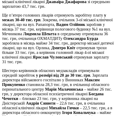
міської клінічної лікарні
Джаваіра Джафарова
зі середньою
зарплатою 43,7 тис. грн.
Ще п’ятеро головних лікарів отримують заробітну плату
у
межах 30-40 тис. грн
. Зокрема, очільник 3-ої міської клінічної
лікарні, що на вул. Рапапорта,
Вадим Олійник
заробляв у
місяць 37 тис. грн, керівниця пологового будинку №1 на вул.
Мечникова
Людмила Шекета
в середньому отримувала 36
тис. грн, очільниця ОХМАТДИТу
Олександра Бурда
заробляла в місяць майже 34 тис. грн, директор міської дитячої
лікарні, що на вул. Орлика,
Дмитро Квіт
отримував трохи
більше 33 тис. грн, а керівник головний лікар 4-ої міської
клінічної лікарні
Ярослав Чуловський
отримував зарплату
31 тис. грн.
Шестеро керівників обласних медзакладів отримували
середній заробіток
у розмірі від 20 до 30 тис. грн
. Зарплата
директора військового госпіталю у Винниках
Максим
Прикупенко
становила 28,3 тис. грн, в очільниці обласного
перинатального центру
Марія Малачинська
– майже 26 тис.
грн, у директора обласної психіатричної лікарні
Богдана
Чечотки
– близько 23 тис. грн, у керівника лікарні на
Дністерській
Андрія Синюти
– 22,6 тис. грн, в очільника
обласної клінічної лікарні
Михайла Гички
– 22,5 тис. грн, а в
директора обласного онкоцентру
Ігоря Ковальчука
– майже