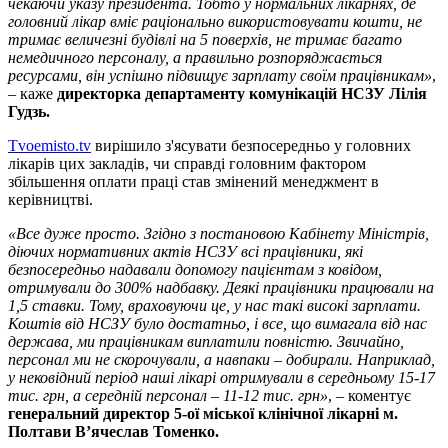
чекаючи указу президента. Тобто у нормальних лікарнях, де
головний лікар вміє раціонально використовувати кошти, не
тримає величезні будівлі на 5 поверхів, не тримає багато
немедичного персоналу, а правильно розпоряджається
ресурсами, він успішно підвищує зарплату своїм працівникам»
,
– каже
директорка департаменту комунікацій НСЗУ Лілія
Гудзь.
Tvoemisto.tv
вирішило з'ясувати безпосередньо у головних
лікарів цих закладів, чи справді головним фактором
збільшення оплати праці став змінений менеджмент в
керівництві.
«Все дуже просто. Згідно з постановою Кабінету Міністрів,
діючих нормативних актів НСЗУ всі працівники, які
безпосередньо надавали допомогу пацієнтам з ковідом,
отримували до 300% надбавку. Деякі працівники працювали на
1,5 ставки. Тому, враховуючи це, у нас такі високі зарплати.
Коштів від НСЗУ було достатньо, і все, що вимагала від нас
держава, ми працівникам виплатили повністю. Звичайно,
персонал ми не скорочували, а навпаки – добирали. Наприклад,
у нековідний період наші лікарі отримували в середньому 15-17
тис. грн, а середній персонал – 11-12 тис. грн»
, – коментує
генеральний директор 5-ої міської клінічної лікарні м.
Полтави В’ячеслав Томенко.