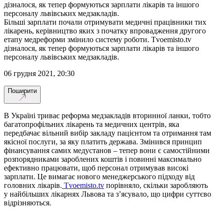
дізналося, як тепер формуються зарплати лікарів та іншого
персоналу львівських медзакладів.
Більші зарплати почали отримувати медичні працівники тих
лікарень, керівництво яких з початку впровадження другого
етапу медреформи змінило систему роботи. Tvoemisto.tv
дізналося, як тепер формуються зарплати лікарів та іншого
персоналу львівських медзакладів.
06 грудня 2021, 20:30
Поширити
В Україні триває реформа медзакладів вторинної ланки, тобто
багатопрофільних лікарень та медичних центрів, яка
передбачає вільний вибір закладу пацієнтом та отримання там
якісної послуги, за яку платить держава. Змінився принцип
фінансування самих медустанов – тепер вони є самостійними
розпорядниками зароблених коштів і повинні максимально
ефективно працювати, щоб персонал отримував високі
зарплати. Це вимагає нового менеджерського підходу від
головних лікарів.
Tvoemisto.tv
порівняло, скільки заробляють
у найбільших лікарнях Львова та з’ясувало, що цифри суттєво
відрізняються.