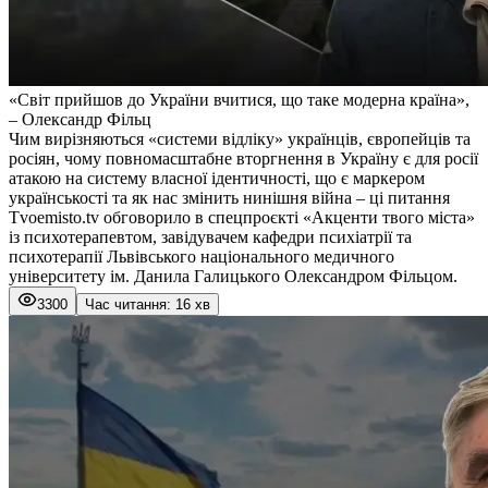
«Світ прийшов до України вчитися, що таке модерна країна»,
– Олександр Фільц
Чим вирізняються «системи відліку» українців, європейців та
росіян, чому повномасштабне вторгнення в Україну є для росії
атакою на систему власної ідентичності, що є маркером
українськості та як нас змінить нинішня війна – ці питання
Тvoemisto.tv обговорило в спецпроєкті «Акценти твого міста»
із психотерапевтом, завідувачем кафедри психіатрії та
психотерапії Львівського національного медичного
університету ім. Данила Галицького Олександром Фільцом.
3300
Час читання: 16 хв