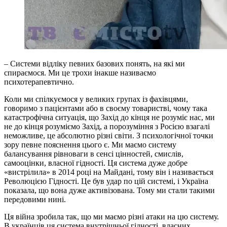
– Системи відліку певних базових понять, на які ми
спираємося. Ми це трохи інакше називаємо
психотерапевтично.
Коли ми спілкуємося у великих групах із фахівцями,
говоримо з пацієнтами або в своєму товаристві, чому така
катастрофічна ситуація, що Захід до кінця не розуміє нас, ми
не до кінця розуміємо Захід, а порозуміння з Росією взагалі
неможливе, це абсолютно різні світи. З психологічної точки
зору певне пояснення цього є. Ми маємо систему
балансування рівноваги в сенсі цінностей, смислів,
самооцінки, власної гідності. Ця система дуже добре
«вистрілила» в 2014 році на Майдані, тому він і називається
Революцією Гідності. Це був удар по цій системі, і Україна
показала, що вона дуже активізована. Тому ми стали такими
передовими нині.
Ця війна зробила так, що ми маємо різні атаки на цю систему.
В українців ця система внутрішньої гідності, власних