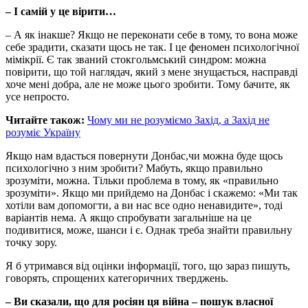
– І самій у це вірити…
– А як інакше? Якщо не переконати себе в тому, то вона може
себе зрадити, сказати щось не так. І це феномен психологічної
мімікрії. Є так званий стокгольмський синдром: можна
повірити, що той наглядач, який з мене знущається, насправді
хоче мені добра, але не може цього зробити. Тому бачите, як
усе непросто.
Читайте також:
Чому ми не розуміємо Захід, а Захід не
розуміє Україну
Якщо нам вдасться повернути Донбас,чи можна буде щось
психологічно з ним зробити? Мабуть, якщо правильно
зрозуміти, можна. Тільки проблема в тому, як «правильно
зрозуміти». Якщо ми прийдемо на Донбас і скажемо: «Ми так
хотіли вам допомогти, а ви нас все одно ненавидите», тоді
варіантів нема. А якщо спробувати загальніше на це
подивитися, може, шанси і є. Однак треба знайти правильну
точку зору.
Я б утримався від оцінки інформації, того, що зараз пишуть,
говорять, спрощених категоричних тверджень.
– Ви сказали, що для росіян ця війна – пошук власної