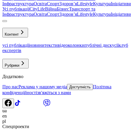
Інфраструктура
Освіта
Спорт
Здоровʼя
Lifestyle
Культура
Ініціатив
Усі публікації
CityLife
Війна
Бізнес
Транспорт та
Інфраструктура
Освіта
Спорт
Здоровʼя
Lifestyle
Культура
Ініціатив
Контент
усі публікації
новини
тексти
відео
колонки
публічні дискусії
клуб
експертів
Рубрики
Додатково
Про нас
Реклама у нашому медіа
Політика
Доступність
конфіденційності
зв'яжіться з нами
ua
en
pl
Спецпроекти