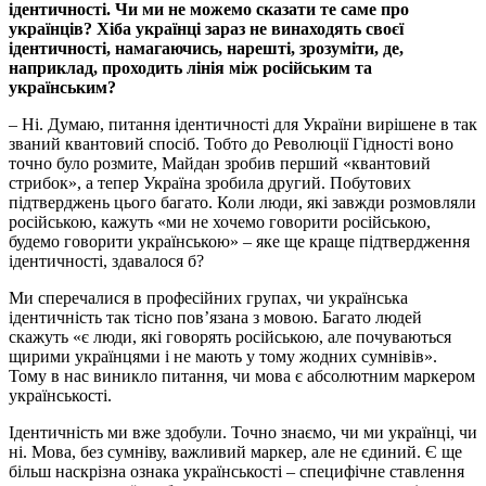
ідентичності. Чи ми не можемо сказати те саме про
українців? Хіба українці зараз не винаходять своєї
ідентичності, намагаючись, нарешті, зрозуміти, де,
наприклад, проходить лінія між російським та
українським?
– Ні. Думаю, питання ідентичності для України вирішене в так
званий квантовий спосіб. Тобто до Революції Гідності воно
точно було розмите, Майдан зробив перший «квантовий
стрибок», а тепер Україна зробила другий. Побутових
підтверджень цього багато. Коли люди, які завжди розмовляли
російською, кажуть «ми не хочемо говорити російською,
будемо говорити українською» – яке ще краще підтвердження
ідентичності, здавалося б?
Ми сперечалися в професійних групах, чи українська
ідентичність так тісно пов’язана з мовою. Багато людей
скажуть «є люди, які говорять російською, але почуваються
щирими українцями і не мають у тому жодних сумнівів».
Тому в нас виникло питання, чи мова є абсолютним маркером
українськості.
Ідентичність ми вже здобули. Точно знаємо, чи ми українці, чи
ні. Мова, без сумніву, важливий маркер, але не єдиний. Є ще
більш наскрізна ознака українськості – специфічне ставлення