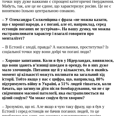
точки зору дуже важкими є спрощені категоричні твердження.
Мабуть, так, але це не єдине, що характеризує росіян. Це не є
винятково їхньою центральною ознакою.
– У Олександра Солженіцина є фраза «не можна казати,
що є хороші народи, а є погані, але от, наприклад, серед
естонців поганих не зустрічав». На вашу думку, чи можна
екстраполювати характер і взагалі говорити про
менталітет?
– В Естонії є злодії, правда? А насильники, проститутки? Із
соціальної точки зору вони добрі чи погані люди?
– Хороше запитання. Коли я був у Нідерландах, виявилося,
що вони здають в’язниці шведам в оренду, бо в них дуже
мало злочинців. Питання ще й у кількостях, бо в якийсь
момент ці кількості можуть впливати на загальний хід
історії. Тобто якщо у нас є цифра, що, наприклад, 80%
підтримують війну в Україні, а 51% людей тішаться, коли
бачать, що загинули діти після бомбардування, чи не є це
свідченням масової патології, яка екстраполюється на
цілий соціум? Чи може соціум бути хворим?
– Зрозуміло, що ні. Але якщо я чую таку фразу, що я був у
Естонії і серед естонців не бачив поганих людей, то це
приблизно так само, що основна характеристика росіян –