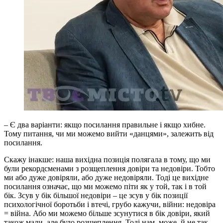
– Є два варіанти: якщо посилання правильне і якщо хибне.
Тому питання, чи ми можемо вийти «данцями», залежить від
посилання.
Скажу інакше: наша вихідна позиція полягала в тому, що ми
були рекордсменами з розщеплення довіри та недовіри. Тобто
ми або дуже довіряли, або дуже недовіряли. Тоді це вихідне
посилання означає, що ми можемо піти як у той, так і в той
бік. Зсув у бік більшої недовіри – це зсув у бік позиції
психологічної боротьби і втечі, грубо кажучи, війни: недовіра
= війна. Або ми можемо більше зсунутися в бік довіри, який
також мали, але було розщеплення. Тоді нам, може, й не так