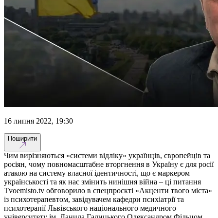
16 липня 2022, 19:30
Поширити
Чим вирізняються «системи відліку» українців, європейців та
росіян, чому повномасштабне вторгнення в Україну є для росії
атакою на систему власної ідентичності, що є маркером
українськості та як нас змінить нинішня війна – ці питання
Тvoemisto.tv обговорило в спецпроєкті «Акценти твого міста»
із психотерапевтом, завідувачем кафедри психіатрії та
психотерапії Львівського національного медичного
університету ім. Данила Галицького Олександром Фільцом.