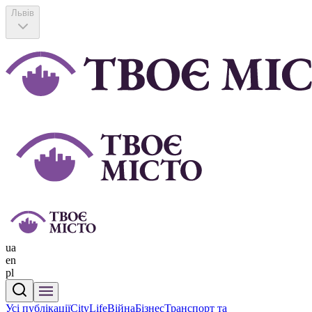
Львів
ua
en
pl
Усі публікації
CityLife
Війна
Бізнес
Транспорт та