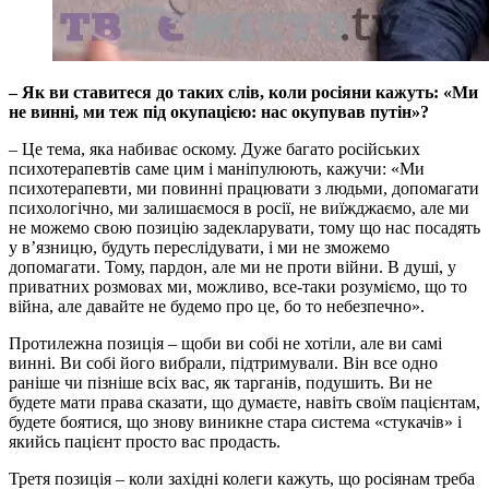
– Як ви ставитеся до таких слів, коли росіяни кажуть: «Ми
не винні, ми теж під окупацією: нас окупував путін»?
– Це тема, яка набиває оскому. Дуже багато російських
психотерапевтів саме цим і маніпулюють, кажучи: «Ми
психотерапевти, ми повинні працювати з людьми, допомагати
психологічно, ми залишаємося в росії, не виїжджаємо, але ми
не можемо свою позицію задекларувати, тому що нас посадять
у в’язницю, будуть переслідувати, і ми не зможемо
допомагати. Тому, пардон, але ми не проти війни. В душі, у
приватних розмовах ми, можливо, все-таки розуміємо, що то
війна, але давайте не будемо про це, бо то небезпечно».
Протилежна позиція – щоби ви собі не хотіли, але ви самі
винні. Ви собі його вибрали, підтримували. Він все одно
раніше чи пізніше всіх вас, як тарганів, подушить. Ви не
будете мати права сказати, що думаєте, навіть своїм пацієнтам,
будете боятися, що знову виникне стара система «стукачів» і
якийсь пацієнт просто вас продасть.
Третя позиція – коли західні колеги кажуть, що росіянам треба