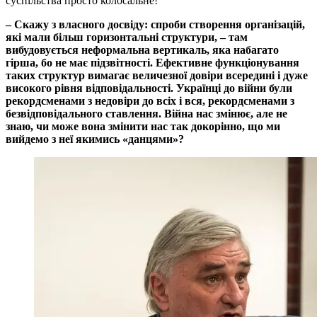
суспільства просто колосальне!
– Скажу з власного досвіду: спроби створення організацій,
які мали більш горизонтальні структури, – там
вибудовується неформальна вертикаль, яка набагато
гірша, бо не має підзвітності. Ефективне функціонування
таких структур вимагає величезної довіри всередині і дуже
високого рівня відповідальності. Українці до війни були
рекордсменами з недовіри до всіх і вся, рекордсменами з
безвідповідального ставлення. Війна нас змінює, але не
знаю, чи може вона змінити нас так докорінно, що ми
вийдемо з неї якимись «данцями»?