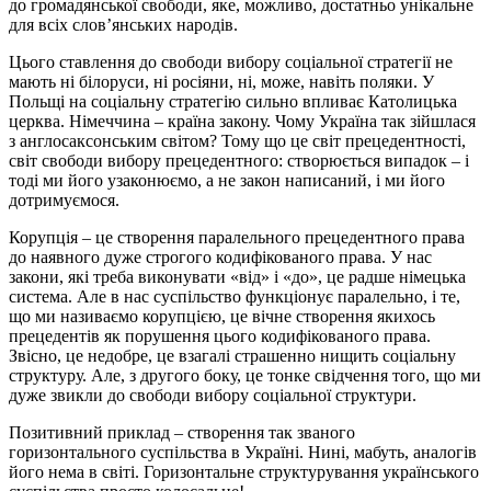
до громадянської свободи, яке, можливо, достатньо унікальне
для всіх слов’янських народів.
Цього ставлення до свободи вибору соціальної стратегії не
мають ні білоруси, ні росіяни, ні, може, навіть поляки. У
Польщі на соціальну стратегію сильно впливає Католицька
церква. Німеччина – країна закону. Чому Україна так зійшлася
з англосаксонським світом? Тому що це світ прецедентності,
світ свободи вибору прецедентного: створюється випадок – і
тоді ми його узаконюємо, а не закон написаний, і ми його
дотримуємося.
Корупція – це створення паралельного прецедентного права
до наявного дуже строгого кодифікованого права. У нас
закони, які треба виконувати «від» і «до», це радше німецька
система. Але в нас суспільство функціонує паралельно, і те,
що ми називаємо корупцією, це вічне створення якихось
прецедентів як порушення цього кодифікованого права.
Звісно, це недобре, це взагалі страшенно нищить соціальну
структуру. Але, з другого боку, це тонке свідчення того, що ми
дуже звикли до свободи вибору соціальної структури.
Позитивний приклад – створення так званого
горизонтального суспільства в Україні. Нині, мабуть, аналогів
його нема в світі. Горизонтальне структурування українського