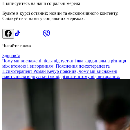
Підписуйтесь на наші соціальні мережі
Будьте в курсі останніх новин та ексклюзивного контенту.
Слідкуйте за нами у соціальних мережах.
Читайте також
Здоровʼя
Чому ми виснажені після відпустки і яка кардинальна різниця
між втомою і вигоранням. Пояснення психотерапевта
Психотерапевт Роман Кечур пояснив, чому ми виснажені
навіть після відпустки і як відрізнити втому від вигорання.