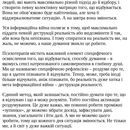
людей, які мають максимально різний підхід до її відбору, і
створити певну колективну матрицю того, що відбувається.
Вона не обов’язково буде найточніша, але хоча б
віддзеркалюватиме ситуацію. А на завтра вона зміниться.
Уся інформаційна війна полягає в тому, щоб максимально
піддати певній деструкції реальність або видозмінити її так,
аби вона була непізнана. І тому спиратися на реальність ми, на
жаль, не можемо, а наше думання звикло це робити.
Психотерапія містить важливий елемент специфічного
осмислення того, що відбувається, способу думання – в
якомусь сенсі натренованого самозвернення в глибину душі.
Ми це називаємо специфічною рефлексією – роздуми про те,
що я здатен пізнавати й відчувати. Тепер, може, треба іноді
більше відчувати, аніж пізнавати, бо реальність дуже хитка і
мета інформаційної війни – деструкція реальності.
Єдиний метод, який залишається, постійно думати про те, що
я відчуваю і що я можу розуміти. Тобто постійна активація
роздумування. Це дуже важко, ми повинні робити проміжні
«зупинки», де можемо зібрати досвід, зафіксувати дані,
знання, узагальнити і йти далі. А ми не можемо цього
зробити, тому що кожного дня ситуація змінюється. Не тільки
ми, а й світ у дуже важкій ситуації.