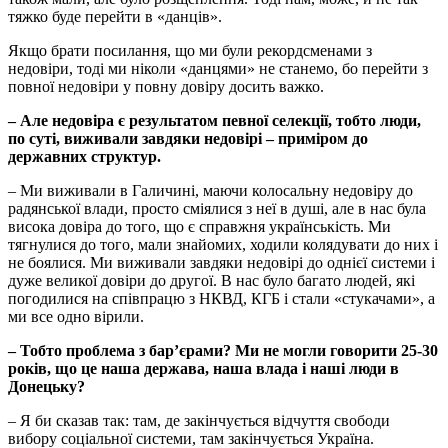
тяжко буде перейти в «данців».
Якщо брати посилання, що ми були рекордсменами з
недовіри, тоді ми ніколи «данцями» не станемо, бо перейти з
повної недовіри у повну довіру досить важко.
– Але недовіра є результатом певної селекції, тобто люди,
по суті, виживали завдяки недовірі – приміром до
державних структур.
– Ми виживали в Галичині, маючи колосальну недовіру до
радянської влади, просто сміялися з неї в душі, але в нас була
висока довіра до того, що є справжня українськість. Ми
тягнулися до того, мали знайомих, ходили колядувати до них і
не боялися. Ми виживали завдяки недовірі до однієї системи і
дуже великої довіри до другої. В нас було багато людей, які
погодилися на співпрацю з НКВД, КГБ і стали «стукачами», а
ми все одно вірили.
– Тобто проблема з бар’єрами? Ми не могли говорити 25-30
років, що це наша держава, наша влада і наші люди в
Донецьку?
– Я би сказав так: там, де закінчується відчуття свободи
вибору соціальної системи, там закінчується Україна.