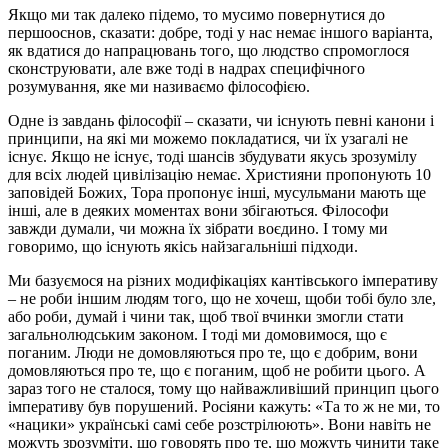
Якщо ми так далеко підемо, то мусимо повернутися до
першооснов, сказати: добре, тоді у нас немає іншого варіанта,
як вдатися до напрацювань того, що людство спромоглося
сконструювати, але вже тоді в надрах специфічного
розумування, яке ми називаємо філософією.
Одне із завдань філософії – сказати, чи існують певні канони і
принципи, на які ми можемо покладатися, чи їх узагалі не
існує. Якщо не існує, тоді шансів збудувати якусь зрозумілу
для всіх людей цивілізацію немає. Християни пропонують 10
заповідей Божих, Тора пропонує інші, мусульмани мають ще
інші, але в деяких моментах вони збігаються. Філософи
завжди думали, чи можна їх зібрати воєдино. І тому ми
говоримо, що існують якісь найзагальніші підходи.
Ми базуємося на різних модифікаціях кантівського імперативу
– не роби іншим людям того, що не хочеш, щоби тобі було зле,
або роби, думай і чини так, щоб твої вчинки змогли стати
загальнолюдським законом. І тоді ми домовимося, що є
поганим. Люди не домовляються про те, що є добрим, вони
домовляються про те, що є поганим, щоб не робити цього. А
зараз того не сталося, тому що найважливіший принцип цього
імперативу був порушений. Росіяни кажуть: «Та то ж не ми, то
«нацики» українські самі себе розстрілюють». Вони навіть не
можуть зрозуміти, що говорять про те, що можуть чинити таке