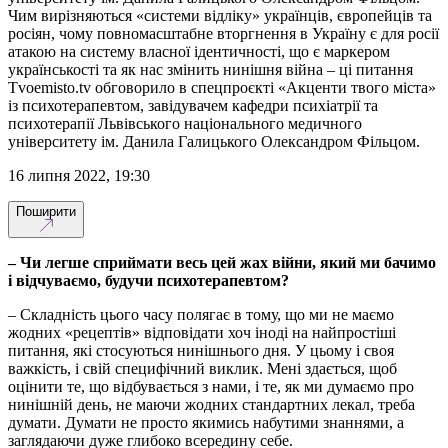
Чим вирізняються «системи відліку» українців, європейців та
росіян, чому повномасштабне вторгнення в Україну є для росії
атакою на систему власної ідентичності, що є маркером
українськості та як нас змінить нинішня війна – ці питання
Тvoemisto.tv обговорило в спецпроєкті «Акценти твого міста»
із психотерапевтом, завідувачем кафедри психіатрії та
психотерапії Львівського національного медичного
університету ім. Данила Галицького Олександром Фільцом.
16 липня 2022, 19:30
Поширити
– Чи легше сприймати весь цей жах війни, який ми бачимо
і відчуваємо, будучи психотерапевтом?
– Складність цього часу полягає в тому, що ми не маємо
жодних «рецептів» відповідати хоч іноді на найпростіші
питання, які стосуються нинішнього дня. У цьому і своя
важкість, і свій специфічний виклик. Мені здається, щоб
оцінити те, що відбувається з нами, і те, як ми думаємо про
нинішній день, не маючи жодних стандартних лекал, треба
думати. Думати не просто якимись набутими знаннями, а
заглядаючи дуже глибоко всередину себе.