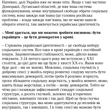
Напевно, далі Україна вже не може піти. Якщо є такі частини
Донецької, Луганської областей, де вже інша система
функціонування, немає внутрішньої свободи обрати соціальну
систему, вона завжди нав’язана (це головна російська
проблема – влада завжди нав’язана, ми не маємо шансів
обирати нічого), там закінчується українська ідентичність.
– Мені здається, що ми можемо зробити висновок: бути
українцем – це бути демократом у крові.
– Стрижень української ідентичності – це свобода вибору
соціальних систем. Все-таки в крові українців є постійний
пошук. Зацементованої стабільності, може, дійсно важко
очікувати. З 24 лютого цього року ми вступили у ХХІ
століття, до цієї дати ми ще були у хвості ХХ-го. Яким воно
буде далі – ми не знаємо. Можливо, соціальна гнучкість у
доброму сенсі: у якийсь період розвитку соціуму мусить бути
максимально демократії, потім треба її розумно згорнути,
трохи збільшити соціальну жорсткість, у якийсь момент, може,
навіть більш жорсткіше, а потім – знову демократія. Тобто не
чітко раз і назавжди зафіксований стандарт соціальної
структури, а досить гнучкий, залежно від історичних
обставин, зовнішніх тисків і так далі. Щоб це була гнучка
соціальна структура, яка може адаптуватися до впливів як
внутрішніх, так і зовнішніх. І в тому сенсі ми можемо бути