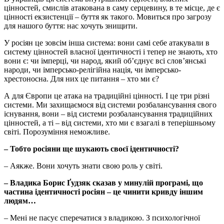
цінностей, смислів атакована в саму серцевину, в те місце, де є
цінності екзистенції – буття як такого. Мовиться про загрозу
для нашого буття: нас хочуть знищити.
У росіян це зовсім інша система: вони самі себе атакували в
систему цінностей власної ідентичності і тепер не знають, хто
вони є: чи імперці, чи народ, який об’єднує всі слов’янські
народи, чи імперсько-релігійна нація, чи імперсько-
хрестоносна. Для них це питання – хто ми є?
А для Європи це атака на традиційні цінності. І це три різні
системи. Ми захищаємося від системи розбалансування свого
існування, вони – від системи розбалансування традиційних
цінностей, а ті – від системи, хто ми є взагалі в теперішньому
світі. Порозуміння неможливе.
– Тобто росіяни ще шукають своєї ідентичності?
– Аякже. Вони хочуть знати свою роль у світі.
– Владика Борис Ґудзяк сказав у минулій програмі, що
частина ідентичності росіян – це чинити кривду іншим
людям…
– Мені не пасує сперечатися з владикою. З психологічної