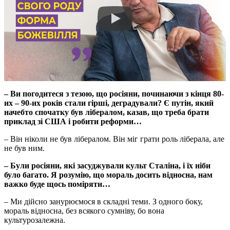
– Ви погодитеся з тезою, що росіяни, починаючи з кінця 80-
их – 90-их років стали гірші, деградували? Є путін, який
начебто спочатку був лібералом, казав, що треба брати
приклад зі США і робити реформи…
– Він ніколи не був лібералом. Він міг грати роль ліберала, але
не був ним.
– Були росіяни, які засуджували культ Сталіна, і їх ніби
було багато. Я розумію, що мораль досить відносна, нам
важко буде щось поміряти…
– Ми дійсно занурюємося в складні теми. З одного боку,
мораль відносна, без всякого сумніву, бо вона
культурозалежна.