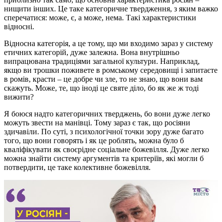
нищити інших. Це таке категоричне твердження, з яким важко
сперечатися: може, є, а може, нема. Такі характеристики
відносні.
Відносна категорія, а це тому, що ми входимо зараз у систему
етичних категорій, дуже залежна. Вона внутрішньо
випрацювана традиціями загальної культури. Наприклад,
якщо ви трошки поживете в ромському середовищі і запитаєте
в ромів, красти – це добре чи зле, то не знаю, що вони вам
скажуть. Може, те, що іноді це святе діло, бо як же ж тоді
вижити?
Я боюся надто категоричних тверджень, бо вони дуже легко
можуть звести на манівці. Тому зараз є так, що росіяни
здичавіли. По суті, з психологічної точки зору дуже багато
того, що вони говорять і як це роблять, можна було б
кваліфікувати як своєрідне соціальне божевілля. Дуже легко
можна знайти систему аргументів та критеріїв, які могли б
потвердити, це таке колективне божевілля.