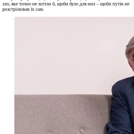
зло, яке точно не хотіли б, щоби було для них – щоби путін не
розстрілював їх сам.