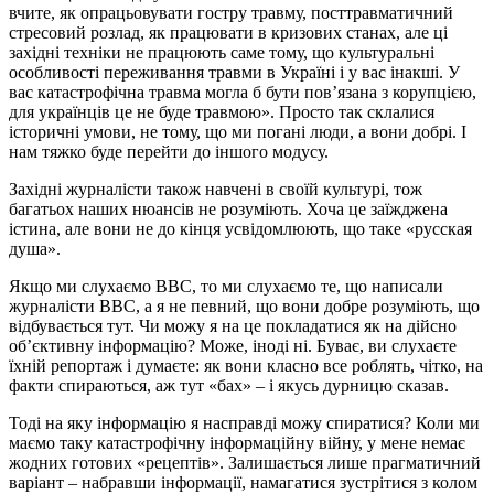
вчите, як опрацьовувати гостру травму, посттравматичний
стресовий розлад, як працювати в кризових станах, але ці
західні техніки не працюють саме тому, що культуральні
особливості переживання травми в Україні і у вас інакші. У
вас катастрофічна травма могла б бути пов’язана з корупцією,
для українців це не буде травмою». Просто так склалися
історичні умови, не тому, що ми погані люди, а вони добрі. І
нам тяжко буде перейти до іншого модусу.
Західні журналісти також навчені в своїй культурі, тож
багатьох наших нюансів не розуміють. Хоча це заїжджена
істина, але вони не до кінця усвідомлюють, що таке «русская
душа».
Якщо ми слухаємо ВВС, то ми слухаємо те, що написали
журналісти ВВС, а я не певний, що вони добре розуміють, що
відбувається тут. Чи можу я на це покладатися як на дійсно
об’єктивну інформацію? Може, іноді ні. Буває, ви слухаєте
їхній репортаж і думаєте: як вони класно все роблять, чітко, на
факти спираються, аж тут «бах» – і якусь дурницю сказав.
Тоді на яку інформацію я насправді можу спиратися? Коли ми
маємо таку катастрофічну інформаційну війну, у мене немає
жодних готових «рецептів». Залишається лише прагматичний
варіант – набравши інформації, намагатися зустрітися з колом