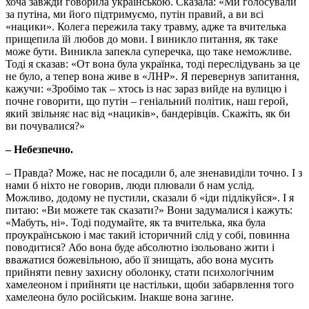
хоча завжди говорила українською. Сказала: «Ми голосували
за путіна, ми його підтримуємо, путін правий, а ви всі
«нацики». Колега пережила таку травму, адже та вчителька
прищепила їй любов до мови. І виникло питання, як таке
може бути. Виникла запекла суперечка, що таке неможливе.
Тоді я сказав: «От вона була українка, тоді переслідувань за це
не було, а тепер вона живе в «ЛНР». Я перевернув запитання,
кажучи: «Зробімо так – хтось із нас зараз вийде на вулицю і
почне говорити, що путін – геніальний політик, наш герой,
який звільняє нас від «нациків», бандерівців. Скажіть, як би
ви почувалися?»
– Небезпечно.
– Правда? Може, нас не посадили б, але зненавиділи точно. І з
нами б ніхто не говорив, люди плювали б нам услід.
Можливо, додому не пустили, сказали б «іди підлікуйся». І я
питаю: «Ви можете так сказати?» Вони задумалися і кажуть:
«Мабуть, ні». Тоді подумайте, як та вчителька, яка була
проукраїнською і має такий історичний слід у собі, повинна
поводитися? Або вона буде абсолютно ізольовано жити і
вважатися божевільною, або її знищать, або вона мусить
прийняти певну захисну оболонку, стати психологічним
хамелеоном і прийняти це настільки, щоби забарвлення того
хамелеона було російським. Інакше вона загине.