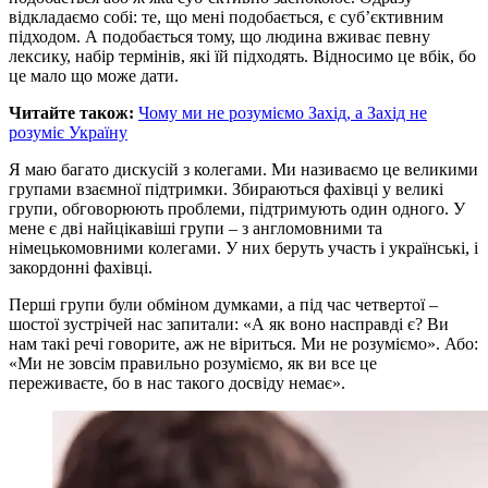
відкладаємо собі: те, що мені подобається, є суб’єктивним
підходом. А подобається тому, що людина вживає певну
лексику, набір термінів, які їй підходять. Відносимо це вбік, бо
це мало що може дати.
Читайте також:
Чому ми не розуміємо Захід, а Захід не
розуміє Україну
Я маю багато дискусій з колегами. Ми називаємо це великими
групами взаємної підтримки. Збираються фахівці у великі
групи, обговорюють проблеми, підтримують один одного. У
мене є дві найцікавіші групи – з англомовними та
німецькомовними колегами. У них беруть участь і українські, і
закордонні фахівці.
Перші групи були обміном думками, а під час четвертої –
шостої зустрічей нас запитали: «А як воно насправді є? Ви
нам такі речі говорите, аж не віриться. Ми не розуміємо». Або:
«Ми не зовсім правильно розуміємо, як ви все це
переживаєте, бо в нас такого досвіду немає».