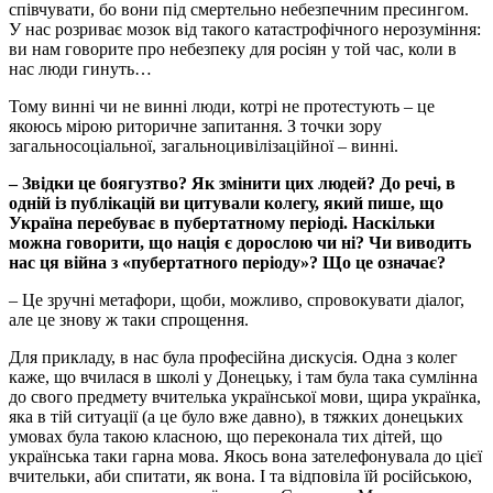
співчувати, бо вони під смертельно небезпечним пресингом.
У нас розриває мозок від такого катастрофічного нерозуміння:
ви нам говорите про небезпеку для росіян у той час, коли в
нас люди гинуть…
Тому винні чи не винні люди, котрі не протестують – це
якоюсь мірою риторичне запитання. З точки зору
загальносоціальної, загальноцивілізаційної – винні.
– Звідки це боягузтво? Як змінити цих людей? До речі, в
одній із публікацій ви цитували колегу, який пише, що
Україна перебуває в пубертатному періоді. Наскільки
можна говорити, що нація є дорослою чи ні? Чи виводить
нас ця війна з «пубертатного періоду»? Що це означає?
– Це зручні метафори, щоби, можливо, спровокувати діалог,
але це знову ж таки спрощення.
Для прикладу, в нас була професійна дискусія. Одна з колег
каже, що вчилася в школі у Донецьку, і там була така сумлінна
до свого предмету вчителька української мови, щира українка,
яка в тій ситуації (а це було вже давно), в тяжких донецьких
умовах була такою класною, що переконала тих дітей, що
українська таки гарна мова. Якось вона зателефонувала до цієї
вчительки, аби спитати, як вона. І та відповіла їй російською,