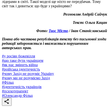
лідерами в світі. Такої моделі ще ніхто не передбачав. Тому
світ так і дивиться: що буде з українцями?
Розмовляв Андрій Сайчук
Текст: Ольга Кацан
Фото:
Твоє Місто
/ Іван Станіславський
Повна або часткова републікація тексту без письмової згоди
редакції забороняється і вважається порушенням
авторських прав.
#
у росіян божевілля
#
що таке бути українцем
#
як нас змінить війна
#
роійська ідентичність
#
чому Захід не розуміє Україну
#
чому ми не розуміємо Захід
#
Фільц
#
ідентичність українців
#
психотерапевт
#
Олександр Фільц