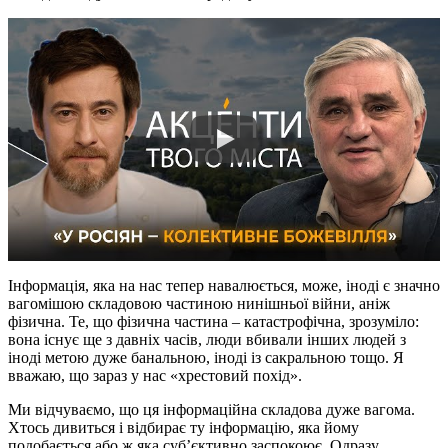
Інформація, яка на нас тепер навалюється, може, іноді є значно
вагомішою складовою частиною нинішньої війни, аніж
фізична. Те, що фізична частина – катастрофічна, зрозуміло:
вона існує ще з давніх часів, люди вбивали інших людей з
іноді метою дуже банальною, іноді із сакральною тощо. Я
вважаю, що зараз у нас «хрестовий похід».
Ми відчуваємо, що ця інформаційна складова дуже вагома.
Хтось дивиться і відбирає ту інформацію, яка йому
подобається або ж яка суб’єктивно заспокоює. Одразу