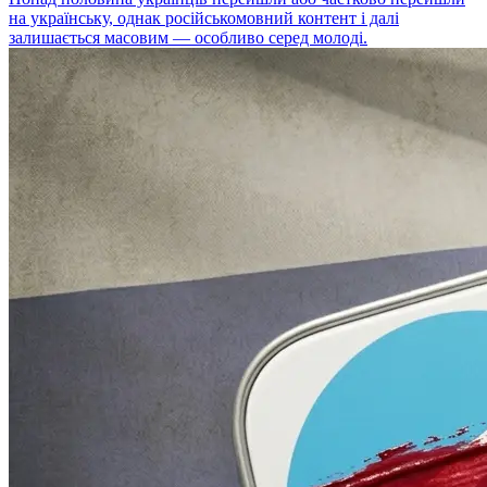
на українську, однак російськомовний контент і далі
залишається масовим — особливо серед молоді.