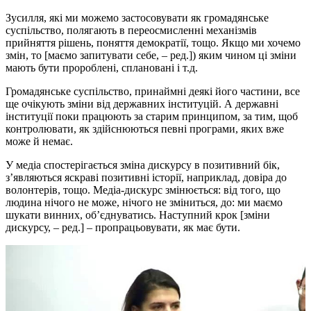
Зусилля, які ми можемо застосовувати як громадянське
суспільство, полягають в переосмисленні механізмів
прийняття рішень, поняття демократії, тощо. Якщо ми хочемо
змін, то [маємо запитувати себе, – ред.]) яким чином ці зміни
мають бути пророблені, сплановані і т.д.
Громадянське суспільство, принаймні деякі його частини, все
ще очікують зміни від державних інституцій. А державні
інституції поки працюють за старим принципом, за тим, щоб
контролювати, як здійснюються певні програми, яких вже
може й немає.
У медіа спостерігається зміна дискурсу в позитивний бік,
з’являються яскраві позитивні історії, наприклад, довіра до
волонтерів, тощо. Медіа-дискурс змінюється: від того, що
людина нічого не може, нічого не зміниться, до: ми маємо
шукати винних, об’єднуватись. Наступний крок [зміни
дискурсу, – ред.] – пропрацьовувати, як має бути.