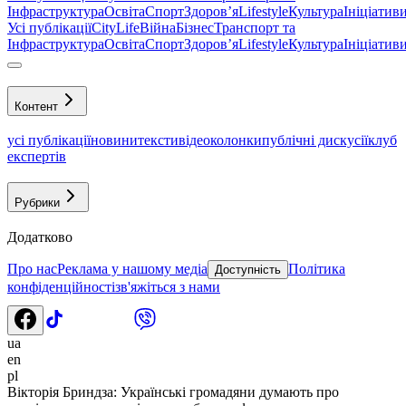
Інфраструктура
Освіта
Спорт
Здоровʼя
Lifestyle
Культура
Ініціатив
Усі публікації
CityLife
Війна
Бізнес
Транспорт та
Інфраструктура
Освіта
Спорт
Здоровʼя
Lifestyle
Культура
Ініціатив
Контент
усі публікації
новини
тексти
відео
колонки
публічні дискусії
клуб
експертів
Рубрики
Додатково
Про нас
Реклама у нашому медіа
Політика
Доступність
конфіденційності
зв'яжіться з нами
ua
en
pl
Вікторія Бриндза: Українські громадяни думають про