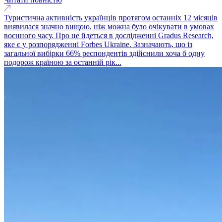
Туристична активність українців протягом останніх 12 місяців
виявилася значно вищою, ніж можна було очікувати в умовах
воєнного часу. Про це йдеться в дослідженні Gradus Research,
яке є у розпорядженні Forbes Ukraine. Зазначають, що із
загальної вибірки 66% респондентів здійснили хоча б одну
подорож країною за останній рік...