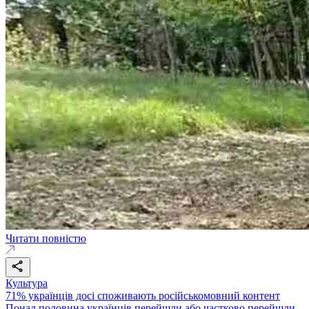
Читати повністю
Культура
71% українців досі споживають російськомовний контент
Понад половина українців перейшли або частково перейшли