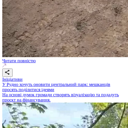
Читати повністю
Ініціативи
У Рудно хочуть оновити центральний парк: мешканців
просять поділитися ідеями
На основі думок громади створять візуалізацію та подадуть
проєкт на фінансування.