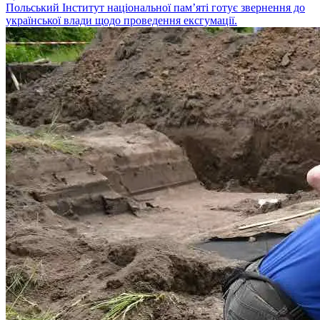
Польський Інститут національної пам’яті готує звернення до
української влади щодо проведення ексгумації.