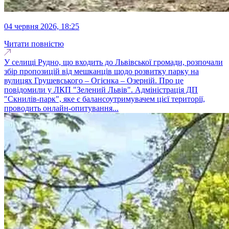
04 червня 2026, 18:25
Читати повністю
У селищі Рудно, що входить до Львівської громади, розпочали
збір пропозицій від мешканців щодо розвитку парку на
вулицях Грушевського – Огієнка – Озерній. Про це
повідомили у ЛКП "Зелений Львів". Адміністрація ДП
"Скнилів-парк", яке є балансоутримувачем цієї території,
проводить онлайн-опитування...