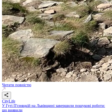
Читати повністю
CityLife
У Гуті П'єняцкій на Львівщині завершили пошукові роботи:
що виявили