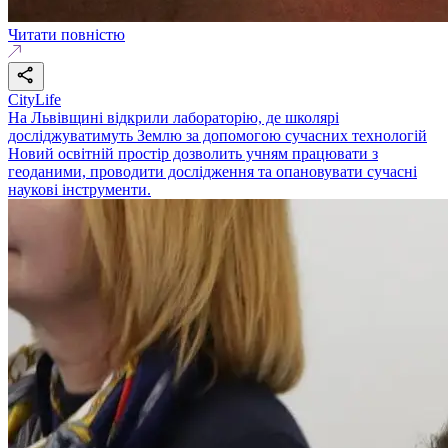
Читати повністю
CityLife
На Львівщині відкрили лабораторію, де школярі
досліджуватимуть Землю за допомогою сучасних технологій
Новий освітній простір дозволить учням працювати з
геоданими, проводити дослідження та опановувати сучасні
наукові інструменти.