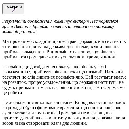
Поширити
Результати дослідження коментує експерт Несторівської
групи Вікторія Бриндза, керівник аналітичного напрямку
компанії pro.mova.
Ми проходимо складний процес трансформації, від системи, в
якій рішення приймала держава до системи, в якій рішення
приймає громадянин. В цих змінах важливо, що рішення
приймалося громадянським суспільством, громадянином.
Натомість, це дослідження показує, що рівень участі
громадянина у прийнятті рішень поки що низький. На такий
результат не слід дивитися песимістично. Цей результат вказує
на розвиток, процес усвідомлення, що державні інституції не
будуть приймати замість наc рішення в житті, а ми самі маємо
це робити.
Це дослідження викликає оптимізм. Впродовж останніх років
в громадян було сформоване враження, що вони хороші, але
суспільство загалом погане. Громадяни не вважали, що
протест здатний щось змінити; у всьому винна держава і вона
зобов’язана створювати блага для людини.