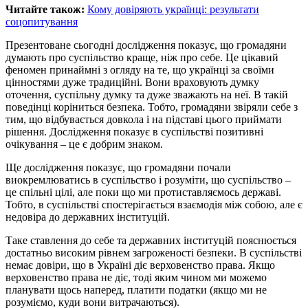
Читайте також:
Кому довіряють українці: результати
соцопитування
Презентоване сьогодні дослідження показує, що громадяни
думають про суспільство краще, ніж про себе. Це цікавий
феномен принаймні з огляду на те, що українці за своїми
цінностями дуже традиційні. Вони враховують думку
оточення, суспільну думку та дуже зважають на неї. В такій
поведінці коріниться безпека. Тобто, громадяни звіряли себе з
тим, що відбувається довкола і на підставі цього приймати
рішення. Дослідження показує в суспільстві позитивні
очікування – це є добрим знаком.
Ще дослідження показує, що громадяни почали
виокремлюватись в суспільство і розуміти, що суспільство –
це спільні цілі, але поки що ми протиставляємось державі.
Тобто, в суспільстві спостерігається взаємодія між собою, але є
недовіра до державних інституцій.
Таке ставлення до себе та державних інституцій пояснюється
достатньо високим рівнем загроженості безпеки. В суспільстві
немає довіри, що в Україні діє верховенство права. Якщо
верховенство права не діє, тоді яким чином ми можемо
планувати щось наперед, платити податки (якщо ми не
розуміємо, куди вони витрачаються).