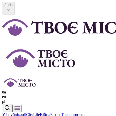
Львів
ua
en
pl
Усі публікації
CityLife
Війна
Бізнес
Транспорт та