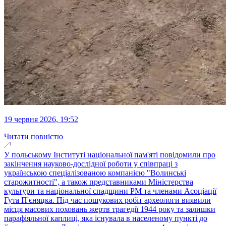
19 червня 2026, 19:52
Читати повністю
У польському Інституті національної пам'яті повідомили про
закінчення науково-дослідної роботи у співпраці з
українською спеціалізованою компанією "Волинські
старожитності", а також представниками Міністерства
культури та національної спадщини РМ та членами Асоціації
Гута П'єняцка. Під час пошукових робіт археологи виявили
місця масових поховань жертв трагедії 1944 року та залишки
парафіяльної каплиці, яка існувала в населеному пункті до