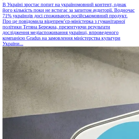
В Україні зростає попит на україномовний контент, однак
його кількість поки не встигає за запитом аудиторії. Водночас
71% українців досі споживають російськомовний продукт.
Про це повідомила віцепрем’єр-міністерка з гуманітарної
політики Тетяна Бережна, презентуючи результати
дослідження медіаспоживання українці, впроведеного
компанією Gradus на замовлення міністерства культури
України...