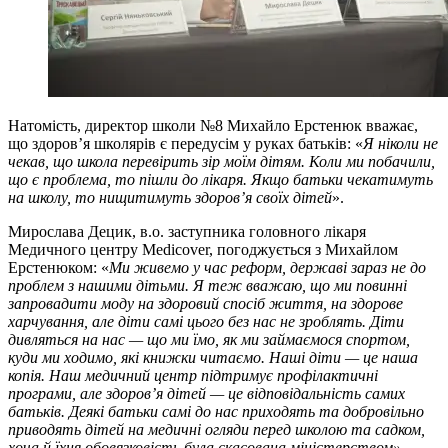
Натомість, директор школи №8 Михайло Ерстенюк вважає,
що здоров’я школярів є передусім у руках батьків: «
Я ніколи не
чекав, що школа перевірить зір моїм дітям. Коли ми побачили,
що є проблема, то пішли до лікаря. Якщо батьки чекатимуть
на школу, то нищитимуть здоров’я своїх дітей
».
Мирослава Децик, в.о. заступника головного лікаря
Медичного центру Medicover, погоджується з Михайлом
Ерстенюком: «
Ми живемо у час реформ, державі зараз не до
проблем з нашими дітьми. Я теж вважаю, що ми повинні
запровадити моду на здоровий спосіб життя, на здорове
харчування, але діти самі цього без нас не зроблять. Діти
дивляться на нас — що ми їмо, як ми займаємося спортом,
куди ми ходимо, які книжки читаємо. Наші діти — це наша
копія. Наш медичний центр підтримує профілактичні
програми, але здоров’я дітей — це відповідальність самих
батьків. Деякі батьки самі до нас приходять та добровільно
приводять дітей на медичні огляди перед школою та садком,
хоча й їхня обовязковість була скасована міністерством».