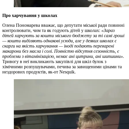
Про харчування у школах
Олена Пономарева вважає, що депутати міської ради повинні
контролювати, чим та як годують дітей у школах:
«Зараз
дітей харчують за кошти міського бюджету за ті самі гроші
— кошти виділяють однакові усюди, але у деяких школах є
скарги на якість харчування — іноді подають переварені
макарони без масла і солі. Повністю відсутня сезонність, є
проблеми з вітамінізацією, немає ані цитрини, ані шипшини».
Тривогу в неї викликають закупівлі для шкіл булок з
хімічними розпушувачами, печива за завищеними цінами та
нездорових продуктів, як-от Nesquik.