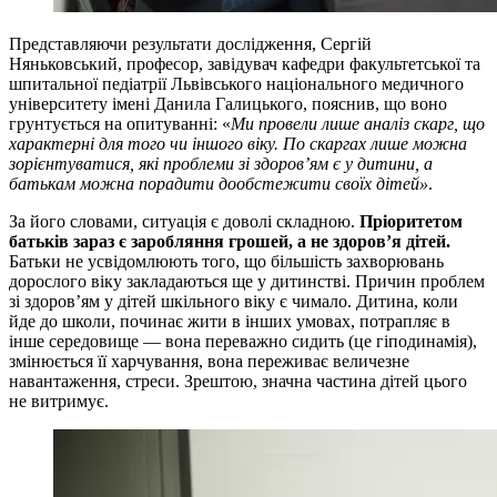
Представляючи результати дослідження, Сергій
Няньковський, професор, завідувач кафедри факультетської та
шпитальної педіатрії Львівського національного медичного
університету імені Данила Галицького, пояснив, що воно
грунтується на опитуванні: «
Ми провели лише аналіз скарг, що
характерні для того чи іншого віку. По скаргах лише можна
зорієнтуватися, які проблеми зі здоров’ям є у дитини, а
батькам можна порадити дообстежити своїх дітей»
.
За його словами, ситуація є доволі складною.
Пріоритетом
батьків зараз є заробляння грошей, а не здоров’я дітей.
Батьки не усвідомлюють того, що більшість захворювань
дорослого віку закладаються ще у дитинстві. Причин проблем
зі здоров’ям у дітей шкільного віку є чимало. Дитина, коли
йде до школи, починає жити в інших умовах, потрапляє в
інше середовище — вона переважно сидить (це гіподинамія),
змінюється її харчування, вона переживає величезне
навантаження, стреси. Зрештою, значна частина дітей цього
не витримує.