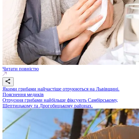
Читати повністю
Якими грибами найчастіше отруюються на Львівщині.
Пояснення медиків
Отруєння грибами найбільше фіксують Самбірському,
Шептицькому та Дрогобицькому районах.