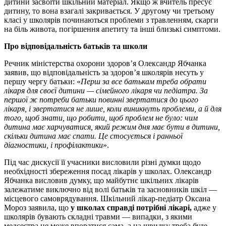
дитини засвоїти шкільний матеріал. Якщо ж вчитель пресує
дитину, то вона взагалі закривається. У другому чи третьому
класі у школярів починаються проблеми з травленням, скарги
на біль живота, погіршення апетиту та інші близькі симптоми.
Про відповідальність батьків та школи
Речник міністерства охорони здоров’я Олександр Ябчанка
заявив, що відповідальність за здоров’я школярів несуть у
першу чергу батьки: «
Перш за все батькам треба обрати
лікаря для своєї дитини — cімейного лікаря чи педіатра. За
першої ж потреби батьки повинні звертатися до цього
лікаря, і звертатися не лише, коли виникнуть проблеми, а й для
того, щоб знати, що робити, щоб проблем не було: чим
дитина має харчуватися, який режим дня має бути в дитини,
скільки дитина має спати. Це стосується і ранньої
діагностики, і профілактики
».
Під час дискусії її учасники висловили різні думки щодо
необхідності збереження посад лікарів у школах. Олександр
Ябчанка висловив думку, що майбутнє шкільних лікарів
залежатиме виключно від волі батьків та засновників шкіл —
місцевого самоврядування. Шкільний лікар-педіатр Оксана
Мороз заявила, що
у школах справді потрібні лікарі,
адже у
школярів бувають складні травми — випадки, з якими
медсестра не може впоратися сама, а на швидку треба буде