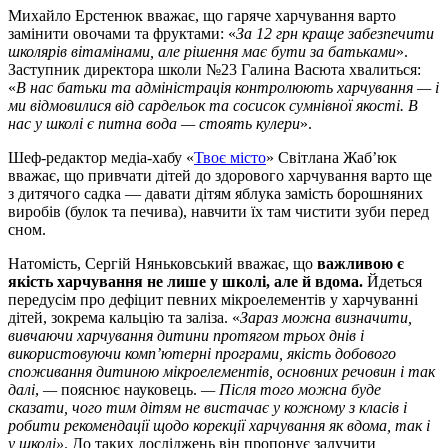
Михайло Ерстенюк вважає, що гаряче харчування варто
замінити овочами та фруктами: «
За 12 грн краще забезпечити
школярів вітамінами, але рішення має бути за батьками
».
Заступник директора школи №23 Галина Васюта хвалиться:
«
В нас батьки та адміністрація контролюють харчування — і
ми відмовилися від сардельок та сосисок сумнівної якості. В
нас у школі є питна вода — стоять кулери
».
Шеф-редактор медіа-хабу «
Твоє місто
» Світлана Жаб’юк
вважає, що привчати дітей до здорового харчування варто ще
з дитячого садка — давати дітям яблука замість борошняних
виробів (булок та печива), навчити їх там чистити зуби перед
сном.
Натомість, Сергій Няньковський вважає, що
важливою є
якість харчування не лише у школі, але й вдома.
Йдеться
передусім про дефіцит певних мікроелементів у харчуванні
дітей, зокрема кальцію та заліза. «
Зараз можна визначити,
вивчаючи харчування дитини протягом трьох днів і
використовуючи комп’ютерні програми, якість добового
споживання дитиною мікроелементів, основних речовин і так
далі
,
—
пояснює науковець.
—
Після того можна буде
сказати, чого тим дітям не вистачає у кожному з класів і
робити рекомендації щодо корекції харчування як вдома, так і
у школі»
. До таких досліджень він пропонує залучити