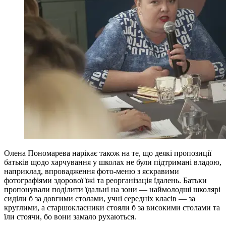
Олена Пономарева нарікає також на те, що деякі пропозиції
батьків щодо харчування у школах не були підтримані владою,
наприклад, впровадження фото-меню з яскравими
фотографіями здорової їжі та реорганізація їдалень. Батьки
пропонували поділити їдальні на зони — наймолодші школярі
сиділи б за довгими столами, учні середніх класів — за
круглими, а старшокласники стояли б за високими столами та
їли стоячи, бо вони замало рухаються.