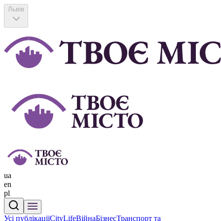
Львів
ua
en
pl
Усі публікації
CityLife
Війна
Бізнес
Транспорт та