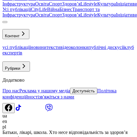
Інфраструктура
Освіта
Спорт
Здоровʼя
Lifestyle
Культура
Ініціатив
Усі публікації
CityLife
Війна
Бізнес
Транспорт та
Інфраструктура
Освіта
Спорт
Здоровʼя
Lifestyle
Культура
Ініціатив
Контент
усі публікації
новини
тексти
відео
колонки
публічні дискусії
клуб
експертів
Рубрики
Додатково
Про нас
Реклама у нашому медіа
Політика
Доступність
конфіденційності
зв'яжіться з нами
ua
en
pl
Батьки, лікарі, школа. Хто несе відповідальність за здоров’я