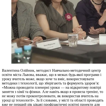
Валентина Олійник, методист Навчально-методичний центр
освіти міста Львова, вважає, що в межах будь-якої програми і
уроку вчитель може, якщо хоче та вміє, використовувати
методики і технології, що зберігають та формують здоров’я:
«Можна проводити пленерні уроки — на відкритому повітрі
заняття з хімії та фізики. Але навіть якщо я провела тренінг, то
не можу потім проконтролювати, як використав вчитель на
уроці ці технології». За її словами, у місті та області проводять
вже не перший рік цікаві профілактичні освітні проекти для