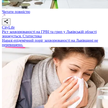
Читати повністю
CityLife
Ріст захворюваності на ГРВІ та грип у Львівській області
знижується. Статистика
Наразі епідемічний поріг захворюваності на Львівщині не
перевищено.