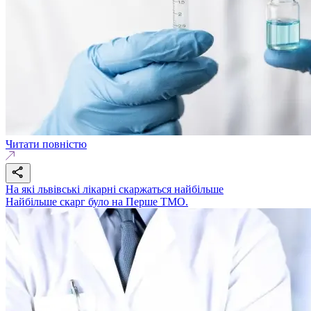
Читати повністю
На які львівські лікарні скаржаться найбільше
Найбільше скарг було на Перше ТМО.