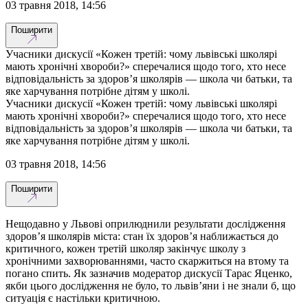
03 травня 2018, 14:56
Поширити
Учасники дискусії «Кожен третій: чому львівські школярі
мають хронічні хвороби?» сперечалися щодо того, хто несе
відповідальність за здоров’я школярів — школа чи батьки, та
яке харчування потрібне дітям у школі.
Учасники дискусії «Кожен третій: чому львівські школярі
мають хронічні хвороби?» сперечалися щодо того, хто несе
відповідальність за здоров’я школярів — школа чи батьки, та
яке харчування потрібне дітям у школі.
03 травня 2018, 14:56
Поширити
Нещодавно у Львові оприлюднили результати дослідження
здоров’я школярів міста: стан їх здоров’я наближається до
критичного, кожен третій школяр закінчує школу з
хронічними захворюваннями, часто скаржиться на втому та
погано спить. Як зазначив модератор дискусії Тарас Яценко,
якби цього дослідження не було, то львів’яни і не знали б, що
ситуація є настільки критичною.