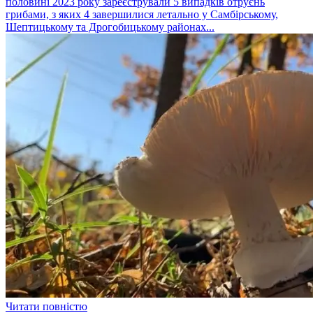
половині 2023 року зареєстрували 5 випадків отруєнь
грибами, з яких 4 завершилися летально у Самбірському,
Шептицькому та Дрогобицькому районах...
Читати повністю