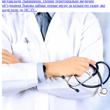
медзаклади Львівщини. Перше територіальне медичне
об’єднання Львова займає перше місце за кількістю скарг, які
надіслали до НСЗУ...