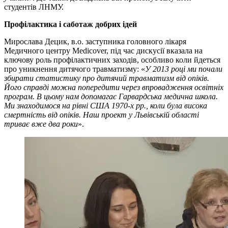
студентів ЛНМУ.
Профілактика і саботаж добрих ідей
Мирослава Децик, в.о. заступника головного лікаря
Медичного центру Medicover, під час дискусії вказала на
ключову роль профілактичних заходів, особливо коли йдеться
про уникнення дитячого травматизму: «
У 2013 році ми почали
збирати статистику про дитячий травматизм від опіків.
Його справді можна попередити через впровадження освітніх
програм. В цьому нам допомагає Гарвардська медична школа.
Ми знаходимося на рівні США 1970-х рр., коли була висока
смертність від опіків. Наш проект у Львівській області
триває вже два роки
».