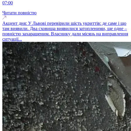
07:00
Читати повністю
Акцент дня: У Львові перевірили шість укриттів: де саме і що
там виявили. Два сховища виявилися затопленими, ще одне –
повністю захаращеним. Власнику дали місяць на виправлення
ситуації...