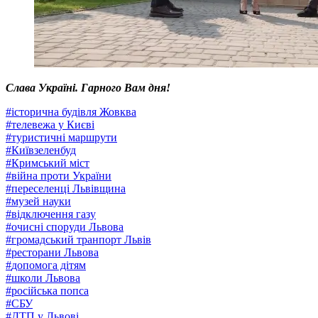
Слава Україні. Гарного Вам дня!
#
історична будівля Жовква
#
телевежа у Києві
#
туристичні маршрути
#
Київзеленбуд
#
Кримський міст
#
війна проти України
#
переселенці Львівщина
#
музей науки
#
відключення газу
#
очисні споруди Львова
#
громадський транпорт Львів
#
ресторани Львова
#
допомога дітям
#
школи Львова
#
російська попса
#
СБУ
#
ДТП у Львові