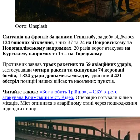
Фото: Unsplash
Ситуація на фронті: За даними Генштабу
, за добу відбулося
134 бойових зіткнення
, з них 37 та 24
на Покровському та
Новопавлівському напрямках.
20 разів ворог атакував
на
Курському напрямку
та 15 –
на Торецькому.
Противник завдав
трьох ракетних та 59 авіаційних ударів
,
застосувавши
чотири ракети та скинувши 74 керовані
бомби, 1 334 удари дронами-камікадзе,
здійснив
4 421
обстріл
позицій наших військ та населених пунктів.
Читайте також:
«Бог любить Трійцю», – СБУ втретє
атакувала Кримський міст. Відео.
Операцію готували кілька
місяців. Міст опинився в аварійному стані через пошкодження
підводних опор.