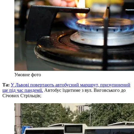
Умовне фото
Та:
У Львові повертають автобусний маршрут, призупинений
ще під час пандемії.
Автобус їздитиме з вул. Виговського до
Січових Стрільців;