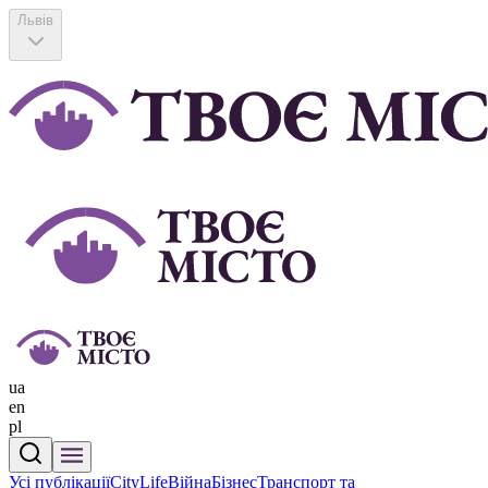
Львів
ua
en
pl
Усі публікації
CityLife
Війна
Бізнес
Транспорт та