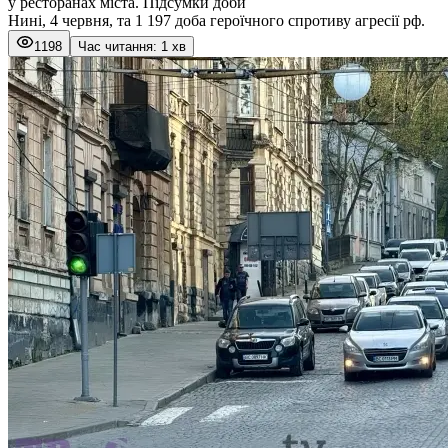
у ресторанах міста. Підсумки доби
Нині, 4 червня, та 1 197 доба героїчного спротиву агресії рф.
1198
Час читання: 1 хв