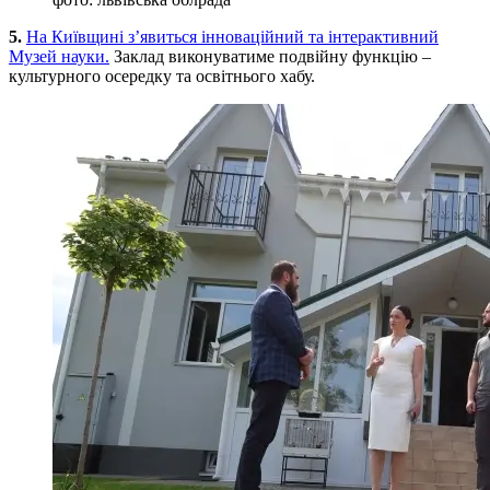
5.
На Київщині з’явиться інноваційний та інтерактивний
Музей науки.
Заклад виконуватиме подвійну функцію –
культурного осередку та освітнього хабу.