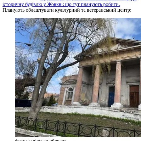
історичну будівлю у Жовкві: що тут планують робити.
Планують облаштувати культурний та ветеранський центр;
фото: львівська облрада