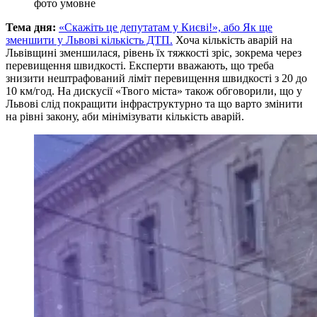
фото умовне
Тема дня:
«Скажіть це депутатам у Києві!», або Як ще
зменшити у Львові кількість ДТП.
Хоча кількість аварій на
Львівщині зменшилася, рівень їх тяжкості зріс, зокрема через
перевищення швидкості. Експерти вважають, що треба
знизити нештрафований ліміт перевищення швидкості з 20 до
10 км/год. На дискусії «Твого міста» також обговорили, що у
Львові слід покращити інфраструктурно та що варто змінити
на рівні закону, аби мінімізувати кількість аварій.