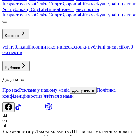
Інфраструктура
Освіта
Спорт
Здоровʼя
Lifestyle
Культура
Ініціатив
Усі публікації
CityLife
Війна
Бізнес
Транспорт та
Інфраструктура
Освіта
Спорт
Здоровʼя
Lifestyle
Культура
Ініціатив
Контент
усі публікації
новини
тексти
відео
колонки
публічні дискусії
клуб
експертів
Рубрики
Додатково
Про нас
Реклама у нашому медіа
Політика
Доступність
конфіденційності
зв'яжіться з нами
ua
en
pl
Як зменшити у Львові кількість ДТП та які фактичні зарплати