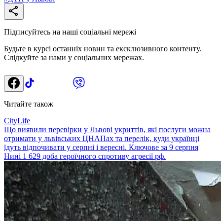
Підписуйтесь на наші соціальні мережі
Будьте в курсі останніх новин та ексклюзивного контенту.
Слідкуйте за нами у соціальних мережах.
Читайте також
CityLife
Що виявили перевірки у Львові укриттів, які послуги можна
отримати у львівських ЦНАПах та перелік, куди українці
їдуть відпочивати у серпні і вересні. Ключове за 9 серпня
Нині 1 629 доба героїчного спротиву агресії рф.