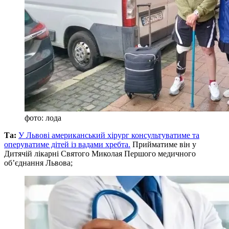
фото: лода
Та:
У Львові американський хірург консультуватиме та
оперуватиме дітей із вадами хребта.
Прийматиме він у
Дитячій лікарні Святого Миколая Першого медичного
об’єднання Львова;