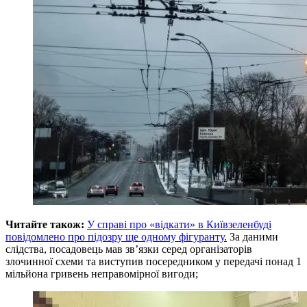
Читайте також:
У справі про «відкати» в Київзеленбуді
повідомлено про підозру ще одному фігуранту.
За даними
слідства, посадовець мав зв’язки серед організаторів
злочинної схеми та виступив посередником у передачі понад 1
мільйона гривень неправомірної вигоди;