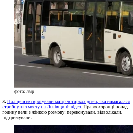
фото: лмр
3.
Поліцейські врятували матір чотирьох дітей, яка намагалася
стрибнути з мосту на Львівщині: відео.
Правоохоронці понад
годину вели з жінкою розмову: переконували, відволікали,
підтримували.