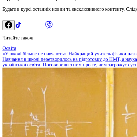
Будьте в курсі останніх новин та ексклюзивного контенту. Слід
Читайте також
Освіта
«У школі більше не навчають». Найкращий учитель фізики назв
Навчання в школі перетворилось на підготовку до НМТ, а наука 
української освіти. Поговорили з ним про те, чим загрожує сус