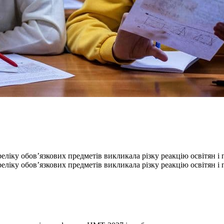
іку обов’язкових предметів викликала різку реакцію освітян і п
іку обов’язкових предметів викликала різку реакцію освітян і п