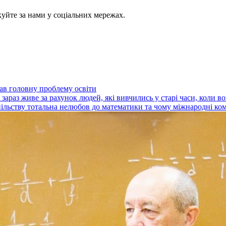
куйте за нами у соціальних мережах.
ав головну проблему освіти
зараз живе за рахунок людей, які вивчились у старі часи, коли 
пільству тотальна нелюбов до математики та чому міжнародні ком