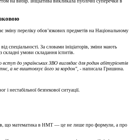
м на вибір. Ініціатива викликала публічні суперечки в
язковою
чає зміну переліку обов’язкових предметів на Національному
д спеціальності. За словами ініціаторів, зміни мають
ез складні умови складання іспитів.
 вступ до українських ЗВО виглядає для родин абітурієнтів
нє, а не виштовхує його за кордон", -
написала Гришина.
 і нестабільної безпекової ситуації.
осив, що математика в НМТ — це не лише про формули, а про