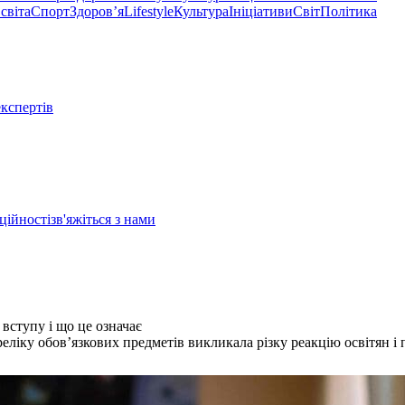
світа
Спорт
Здоровʼя
Lifestyle
Культура
Ініціативи
Світ
Політика
експертів
ційності
зв'яжіться з нами
вступу і що це означає
іку обов’язкових предметів викликала різку реакцію освітян і п