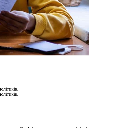
олітиків.
олітиків.