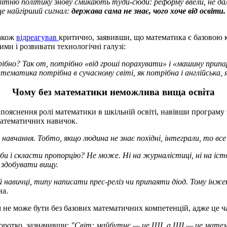
ітню політику знову смикають туди-сюди: реформу ввели, не дали
це найгірший сигнал:
держава сама не знає, чого хоче від освіти.
також
відреагував
критично, заявивши, що математика є базовою к
ми і розвивати технологічні галузі:
бно? Так от, потрібно «від гроші порахувати» і «машину припар
тематика потрібна в сучасному світі, як потрібна і англійська, я
Чому без математики неможлива вища освіта
пояснення ролі математики в шкільній освіті, навівши програму з
математичних навичок.
навчання. Тобто, якщо людина не знає похідні, інтеграли, то вс
би і скласти пропорцію? Не може. Ні на журналістиці, ні на іст
 здобувати вищу.
ій навичці, типу написати прес-реліз чи припаяти діод. Тому ін
на.
 не може бути без базових математичних компетенцій,
адже це ч
оротко, зазначивши:
"Світ: майбутнє — це ШІ, а ШІ — це матем