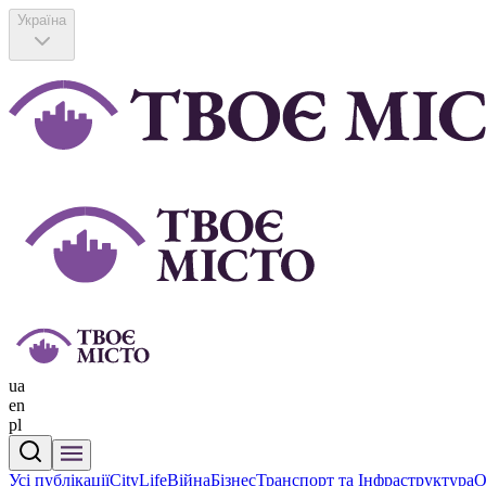
Україна
ua
en
pl
Усі публікації
CityLife
Війна
Бізнес
Транспорт та Інфраструктура
О