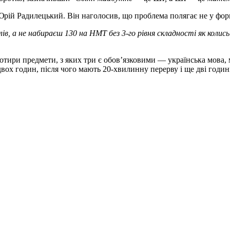
Юрій Радилецький. Він наголосив, що проблема полягає не у форм
, а не набираєш 130 на НМТ без 3-го рівня складності як колис
отири предмети, з яких три є обов’язковими — українська мова, м
ох годин, після чого мають 20-хвилинну перерву і ще дві години