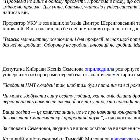
"Проблема не лише в одному предметі. Проблема в тому, що осв
змінюємо правила. Для учнів, батьків, учителів і університетів 
написав він.
Проректор УКУ із зовнішніх зв’язків Дмитро Шеренговський 
інновацій. Він зазначив, що без неї неможливо працювати з дани
"Важко математику освоювати і для професії не так щоб потрі
без неї не зробиш». Оборонку не зробиш, інновації не зробиш. Ма
Депутатка Київради Ксенія Семенова
оприлюднила
розгорнуте 
університетські програми передбачають знання елементарних 
"Завдання НМТ складені так, щоб там були питання за всі роки 
Чи може здобувати вищу освіту людина, яка не вміє ділити дро
передбачають наявність шкільної освіти у тих, хто приходить
Вища освіта — це комплекс знань, це не про навчання конкретн
базово знати математику і природничі науки", -
наголосила во
За словами Семенової, людина з вищою освітою за визначенням
Колишній міністр економіки Тимофій Милованов
відреагував
к