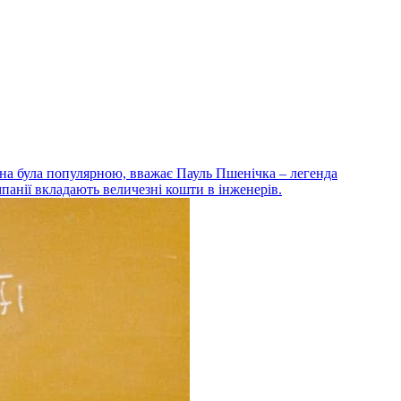
вона була популярною, вважає Пауль Пшенічка – легенда
панії вкладають величезні кошти в інженерів.