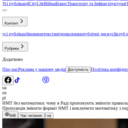
Усі публікації
CityLife
Війна
Бізнес
Транспорт та Інфраструктура
О
Контент
усі публікації
новини
тексти
відео
колонки
публічні дискусії
клуб 
Рубрики
Додатково
Про нас
Реклама у нашому медіа
Політика конфіден
Доступність
ua
en
pl
НМТ без математики: чому в Раді пропонують змінити правила 
Пропозиція змінити формат НМТ і виключити математику з перел
648
Час читання: 2 хв