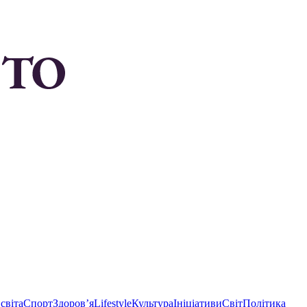
світа
Спорт
Здоровʼя
Lifestyle
Культура
Ініціативи
Світ
Політика