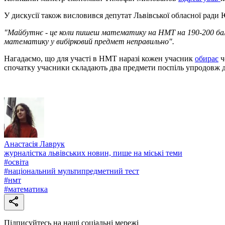
У дискусії також висловився депутат Львівської обласної ради 
"Майбутнє - це коли пишеш математику на НМТ на 190-200 балів
математику у вибірковий предмет неправильно".
Нагадаємо, що для участі в НМТ наразі кожен учасник
обирає
ч
спочатку учасники складають два предмети поспіль упродовж дв
Анастасія Лаврук
журналістка львівських новин, пише на міські теми
#
освіта
#
національний мультипредметний тест
#
нмт
#
математика
Підписуйтесь на наші соціальні мережі