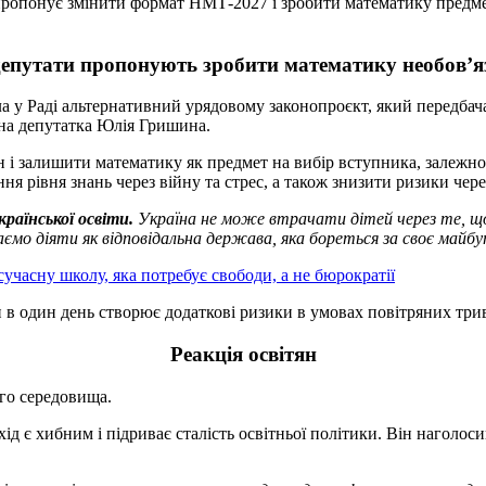
ропонує змінити формат НМТ-2027 і зробити математику предмето
епутати пропонують зробити математику необов’
ала у Раді альтернативний урядовому законопроєкт, який передба
на депутатка Юлія Гришина.
 залишити математику як предмет на вибір вступника, залежно ві
ння рівня знань через війну та стрес, а також знизити ризики чер
раїнської освіти.
Україна не може втрачати дітей через те, що
мо діяти як відповідальна держава, яка бореться за своє майбут
учасну школу, яка потребує свободи, а не бюрократії
 один день створює додаткові ризики в умовах повітряних тривог
Реакція освітян
ого середовища.
дхід є хибним і підриває сталість освітньої політики. Він нагол