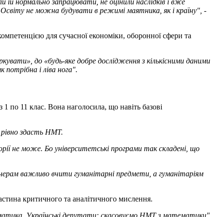
 їй нормально запрацювати, не оцінили наслідків і вже
Освіту не можна будувати в режимі маятника, як і країну",
-
омпетенцією для сучасної економіки, оборонної сфери та
кувати», до «будь-яке добре дослідження з кількісними даними
к потрібна і ліва нога".
 1 по 11 клас. Вона наголосила, що навіть базові
е рівно здасть НМТ.
орії не може. Бо університетські програми так складені, що
женерам важливо вчити гуманітарні предмети, а гуманітаріям
астина критичного та аналітичного мислення.
атика. Українські депутати: скасовуємо НМТ з математики".