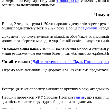
У Верховній Раді зареєстрували
законопроєкт
№15254-1, який п
освітній та політичній спільноті.
Чому д
Вчора, 2 червня, група із 50-ти народних депутатів зареєструв
мультипредметному тесті з 2027 року. Про це
повідомила н
арод
Документ пропонує зменшити кількість обов’язкових дисциплін і
допомогти зберегти молодь в українській освіті, врахувати паді
"
Ключова мета наших змін — збереження молоді в системі ук
менш реалістичним та менш безпечним, ніж виїзд за кордон..Має
Читайте також:
"Дайте вчителю спокій". Пауль Пшенічка про с
Окремо вона зазначила, що формат НМТ із чотирма предметами в
Реєстрація законопроєкту викликала критику з боку академічн
Перший проректор УКУ Ярослав Притула
заявив
, що такий пі
здатність мислити структурно й працювати з даними.