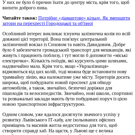
У них не було б причин їхати до центру міста, крім того, щоб
випити доброго пива.
Читайте також:
Потрібне «діамантове» кільце. Як зменшити
затори на перехресті Городоцької та об'їзної
Особливий інтерес викликає існуюча залізнична колія по всій
довжині цієї території. Вона пов'язує центральний
залізничний вокзал із Сиховом та навіть Давидовим. Добре
було б забезпечити громадський транспорт для мешканців, які
живуть і працюють поблизу, і тут могли б допомогти «міські
електрички». Кількість поїздів, які курсують цими шляхами,
надзвичайно мала. Крім того, якщо «Укрзалізниця»
відмовиться від цих колій, тоді можна буде встановити нову
трамвайну лінію, яка належатиме уже місту. Територія досить
широка, щоб побудувати новий проспект для обходу
автомобілів, а також, звичайно, безпечні доріжки для
пішоходів та велосипедистів. Звичайно, нові школи, спортивні
та розважальні заклади мають бути побудовані поруч із цією
новою транспортною інфраструктурою.
Одним словом, уже вдалося досягнути значного успіху у
розвитку Львівського ІТ-хабу, але ізольованих офісних
приміщень та масивів житла недостатньо для того, щоб
створити справді хаб. На щастя, у Львові ще є велика