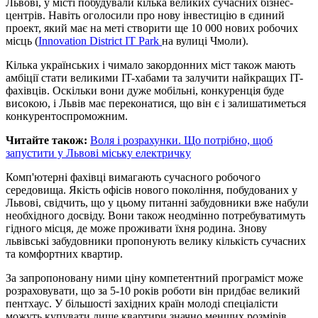
Львові, у місті побудували кілька великих сучасних бізнес-
центрів. Навіть оголосили про нову інвестицію в єдиний
проект, який має на меті створити ще 10 000 нових робочих
місць (
Innovation District IT Park
на вулиці Чмоли).
Кілька українських і чимало закордонних міст також мають
амбіції стати великими IT-хабами та залучити найкращих IT-
фахівців. Оскільки вони дуже мобільні, конкуренція буде
високою, і Львів має переконатися, що він є і залишатиметься
конкурентоспроможним.
Читайте також:
Воля і розрахунки. Що потрібно, щоб
запустити у Львові міську електричку
Комп'ютерні фахівці вимагають сучасного робочого
середовища. Якість офісів нового покоління, побудованих у
Львові, свідчить, що у цьому питанні забудовники вже набули
необхідного досвіду. Вони також неодмінно потребуватимуть
гідного місця, де може проживати їхня родина. Знову
львівські забудовники пропонують велику кількість сучасних
та комфортних квартир.
За запропоновану ними ціну компетентний програміст може
розраховувати, що за 5-10 років роботи він придбає великий
пентхаус. У більшості західних країн молоді спеціалісти
можуть купувати лише квартири значно менших розмірів.