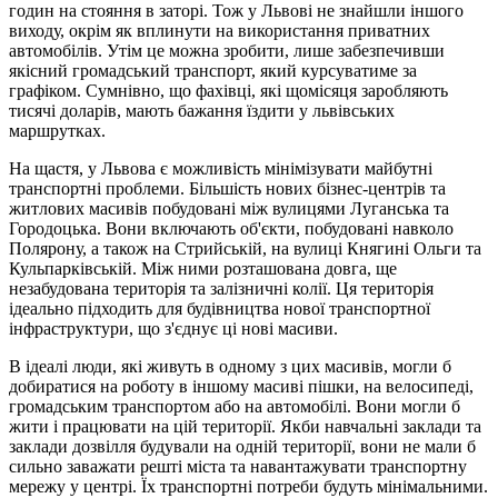
годин на стояння в заторі. Тож у Львові не знайшли іншого
виходу, окрім як вплинути на використання приватних
автомобілів. Утім це можна зробити, лише забезпечивши
якісний громадський транспорт, який курсуватиме за
графіком. Сумнівно, що фахівці, які щомісяця заробляють
тисячі доларів, мають бажання їздити у львівських
маршрутках.
На щастя, у Львова є можливість мінімізувати майбутні
транспортні проблеми. Більшість нових бізнес-центрів та
житлових масивів побудовані між вулицями Луганська та
Городоцька. Вони включають об'єкти, побудовані навколо
Полярону, а також на Стрийській, на вулиці Княгині Ольги та
Кульпарківській. Між ними розташована довга, ще
незабудована територія та залізничні колії. Ця територія
ідеально підходить для будівництва нової транспортної
інфраструктури, що з'єднує ці нові масиви.
В ідеалі люди, які живуть в одному з цих масивів, могли б
добиратися на роботу в іншому масиві пішки, на велосипеді,
громадським транспортом або на автомобілі. Вони могли б
жити і працювати на цій території. Якби навчальні заклади та
заклади дозвілля будували на одній території, вони не мали б
сильно заважати решті міста та навантажувати транспортну
мережу у центрі. Їх транспортні потреби будуть мінімальними.