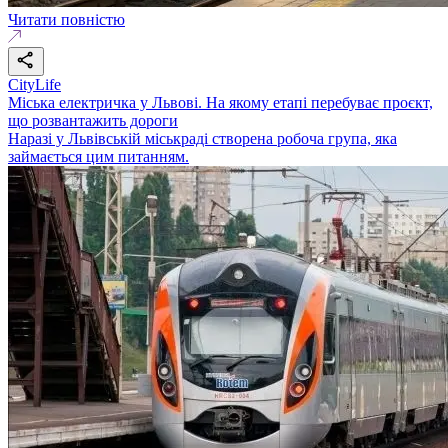
Читати повністю
CityLife
Міська електричка у Львові. На якому етапі перебуває проєкт,
що розвантажить дороги
Наразі у Львівській міськраді створена робоча група, яка
займається цим питанням.