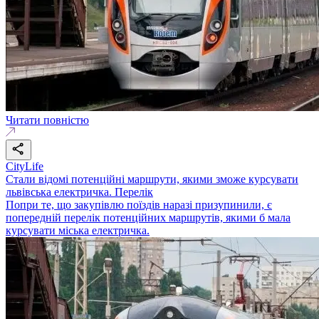
Читати повністю
CityLife
Стали відомі потенційні маршрути, якими зможе курсувати
львівська електричка. Перелік
Попри те, що закупівлю поїздів наразі призупинили, є
попередній перелік потенційних маршрутів, якими б мала
курсувати міська електричка.