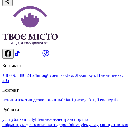
Контакти
+380 93 380 24 24
info@tvoemisto.tv
м. Львів, вул. Винниченка,
20а
Контент
новини
тексти
відео
колонки
публічні дискусії
клуб експертів
Рубрики
усі публікації
citylife
війна
бізнес
транспорт та
інфраструктура
освіта
спорт
здоровʼя
lifestyle
культура
ініціативи
св