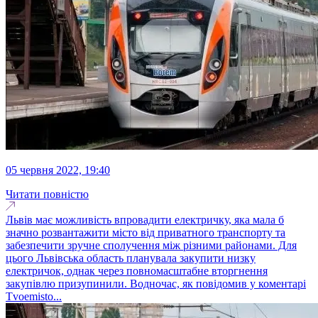
05 червня 2022, 19:40
Читати повністю
Львів має можливість впровадити електричку, яка мала б
значно розвантажити місто від приватного транспорту та
забезпечити зручне сполучення між різними районами. Для
цього Львівська область планувала закупити низку
електричок, однак через повномасштабне вторгнення
закупівлю призупинили. Водночас, як повідомив у коментарі
Tvoemisto...