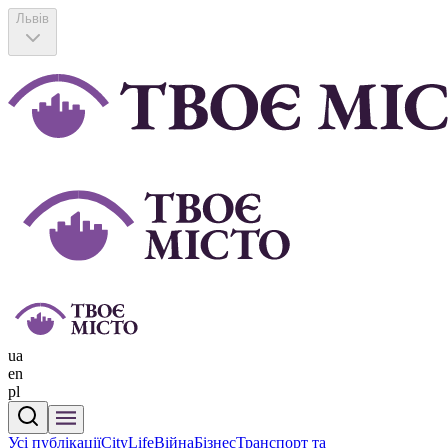
Львів
ua
en
pl
Усі публікації
CityLife
Війна
Бізнес
Транспорт та