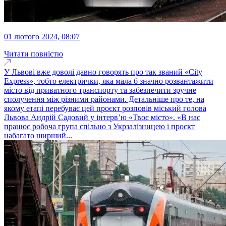
01 лютого 2024, 08:07
Читати повністю
У Львові вже доволі давно говорять про так званий «City
Express», тобто електрички, яка мала б значно розвантажити
місто від приватного транспорту та забезпечити зручне
сполучення між різними районами. Детальніше про те, на
якому етапі перебуває цей проєкт розповів міський голова
Львова Андрій Садовий у інтервʼю «Твоє місто». «В нас
працює робоча група спільно з Укрзалізницею і проєкт
набагато ширший...