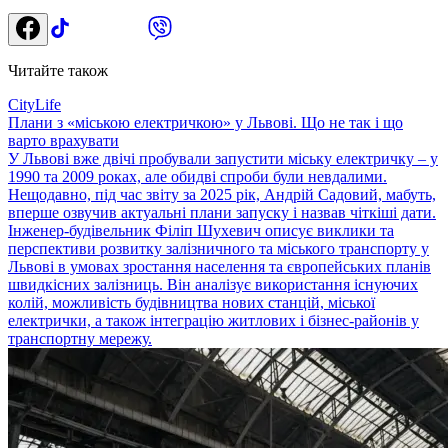
Читайте також
CityLife
Плани з «міською електричкою» у Львові. Що не так і що
варто врахувати
У Львові вже двічі пробували запустити міську електричку – у
1990 та 2009 роках, але обидві спроби були невдалими.
Нещодавно, під час звіту за 2025 рік, Андрій Садовий, мабуть,
вперше озвучив актуальні плани запуску і назвав чіткіші дати.
Інженер-будівельник Філіп Шухевич описує виклики та
перспективи розвитку залізничного та міського транспорту у
Львові в умовах зростання населення та європейських планів
швидкісних залізниць. Він аналізує використання існуючих
колій, можливість будівництва нових станцій, міської
електрички, а також інтеграцію житлових і бізнес-районів у
транспортну мережу.