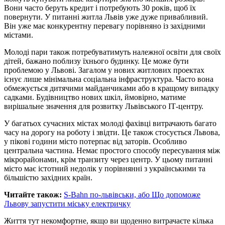
Вони часто беруть кредит і потребують 30 років, щоб їх
повернути. У питанні житла Львів уже дуже привабливий.
Він уже має конкурентну перевагу порівняно із західними
містами.
Молоді пари також потребуватимуть належної освіти для своїх
дітей, бажано поблизу їхнього будинку. Це може бути
проблемою у Львові. Загалом у нових житлових проектах
існує лише мінімальна соціальна інфраструктура. Часто вона
обмежується дитячими майданчиками або в кращому випадку
садками. Будівництво нових шкіл, ймовірно, матиме
вирішальне значення для розвитку Львівського ІТ-центру.
У багатьох сучасних містах молоді фахівці витрачають багато
часу на дорогу на роботу і звідти. Це також стосується Львова,
у пікові години місто потерпає від заторів. Особливо
центральна частина. Немає простого способу пересування між
мікрорайонами, крім транзиту через центр. У цьому питанні
місто має істотний недолік у порівнянні з українськими та
більшістю західних країн.
Читайте також:
S-Bahn по-львівськи, або Що допоможе
Львову запустити міську електричку
Життя тут некомфортне, якщо ви щоденно витрачаєте кілька