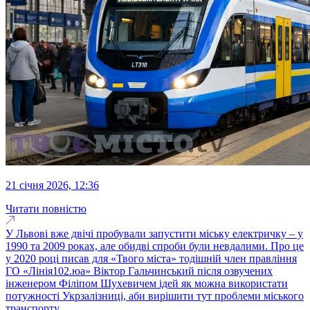
21 січня 2026, 12:36
Читати повністю
У Львові вже двічі пробували запустити міську електричку – у
1990 та 2009 роках, але обидві спроби були невдалими. Про це
у 2020 році писав для «Твого міста» тодішній член правління
ГО «Лінія102.юа» Віктор Гальчинський після озвучених
інженером Філіпом Шухевичем ідей як можна використати
потужності Укрзалізниці, аби вирішити тут проблеми міського
транспорту...