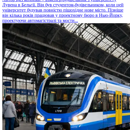
Лувена в Бельгії. Він був студентом-будівельником, коли цей
університет будував повністю пішохідне нове місто. Пізніше
він кілька років працював у проектному бюро в Нью-Йорку,
проектуючи автомагістралі та мости...