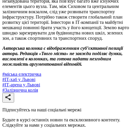
незабудована територія, яка пов'язує багато вже існуючих
елементів цього вузла. Там, між Сиховом та центральним
залізничним вокзалом, слід уже розвивати транспортну
інфраструктуру. Потрібно також створити глобальний план
розвитку цієї території. Інвестори в ІТ-компанії та майбутні
мешканці повинні брати участь у його концепції. Землю варто
швидко зарезервувати для будівництва нових шкіл, зелених
зон, а також спортивних та транспортних споруд.
Авторська колонка є відображенням суб’єктивної позиції
автора. Редакція «Твого міста» не завжди поділяє думки,
висловлені в колонках, та готова надати незгодним
можливість аргументованої відповіді.
#
міська електричка
#
IT-хаб у Львові
#
ІТ-арена у Львові
#
Залізнична колія
Підписуйтесь на наші соціальні мережі
Будьте в курсі останніх новин та ексклюзивного контенту.
Слідкуйте за нами у соціальних мережах.