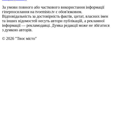
За умови повного або часткового використання iнформацiї
гіперпосилання на tvoemisto.tv є обов'язковим.
Відповідальність за достовірність фактів, цитат, власних імен
та інших відомостей несуть автори публікацій, а рекламної
інформації — рекламодавці. Думка редакцiї може не збiгатися
з думкою авторiв.
©
2026
"
Твоє місто
"