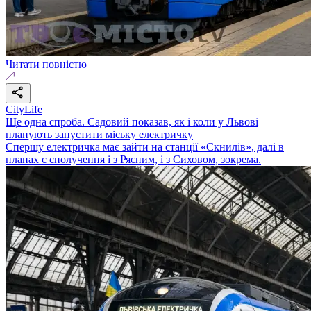
Читати повністю
CityLife
Ще одна спроба. Садовий показав, як і коли у Львові
планують запустити міську електричку
Спершу електричка має зайти на станції «Скнилів», далі в
планах є сполучення і з Рясним, і з Сиховом, зокрема.