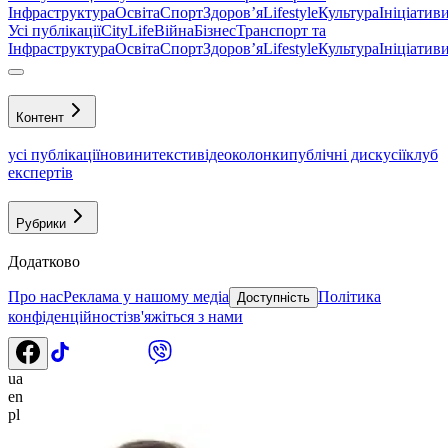
Інфраструктура
Освіта
Спорт
Здоровʼя
Lifestyle
Культура
Ініціатив
Усі публікації
CityLife
Війна
Бізнес
Транспорт та
Інфраструктура
Освіта
Спорт
Здоровʼя
Lifestyle
Культура
Ініціатив
Контент
усі публікації
новини
тексти
відео
колонки
публічні дискусії
клуб
експертів
Рубрики
Додатково
Про нас
Реклама у нашому медіа
Політика
Доступність
конфіденційності
зв'яжіться з нами
ua
en
pl