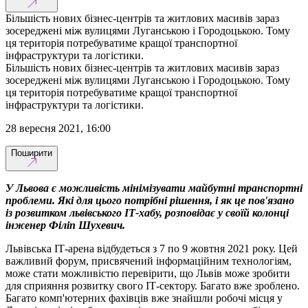
Більшість нових бізнес-центрів та житлових масивів зараз
зосереджені між вулицями Луганською і Городоцькою. Тому
ця територія потребуватиме кращої транспортної
інфраструктури та логістики.
Більшість нових бізнес-центрів та житлових масивів зараз
зосереджені між вулицями Луганською і Городоцькою. Тому
ця територія потребуватиме кращої транспортної
інфраструктури та логістики.
28 вересня 2021, 16:00
Поширити
У Львова є можливість мінімізувати майбутні транспортні
проблеми. Які для цього потрібні рішення, і як це пов'язано
із розвитком львівського ІТ-хабу, розповідає у своїй колонці
інженер Філіп Шухевич.
Львівська ІТ-арена відбудеться з 7 по 9 жовтня 2021 року. Цей
важливий форум, присвячений інформаційним технологіям,
може стати можливістю перевірити, що Львів може зробити
для сприяння розвитку свого ІТ-сектору. Багато вже зроблено.
Багато комп'ютерних фахівців вже знайшли робочі місця у