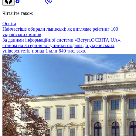
Читайте також
Освіта
Найчастіше обирали львівські: як виглядає рейтинг 100
українських вишів
За даними інформаційної системи «Вступ.ОСВІТА.UA»,
станом на 3 серпня вступники подали до українських
університетів понад 1 млн 640 тис. заяв.