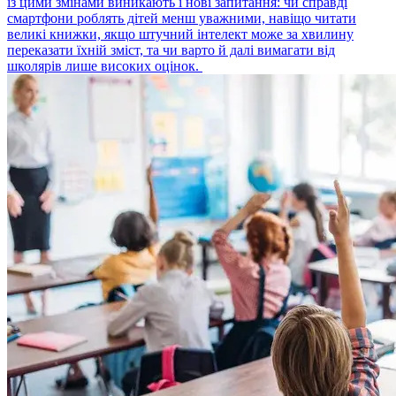
із цими змінами виникають і нові запитання: чи справді
смартфони роблять дітей менш уважними, навіщо читати
великі книжки, якщо штучний інтелект може за хвилину
переказати їхній зміст, та чи варто й далі вимагати від
школярів лише високих оцінок.