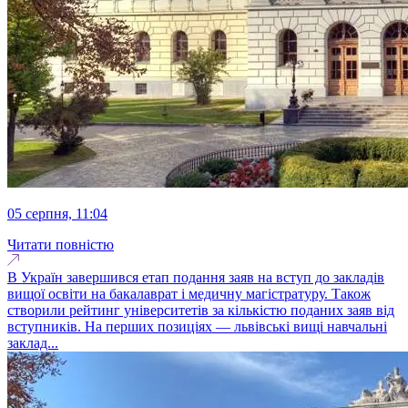
05 серпня, 11:04
Читати повністю
В Україн завершився етап подання заяв на вступ до закладів
вищої освіти на бакалаврат і медичну магістратуру. Також
створили рейтинг університетів за кількістю поданих заяв від
вступників. На перших позиціях — львівські вищі навчальні
заклад...