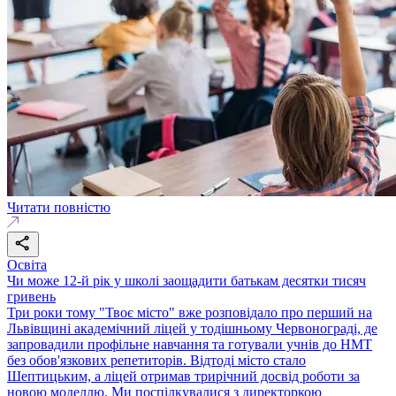
Читати повністю
Освіта
Чи може 12-й рік у школі заощадити батькам десятки тисяч
гривень
Три роки тому "Твоє місто" вже розповідало про перший на
Львівщині академічний ліцей у тодішньому Червонограді, де
запровадили профільне навчання та готували учнів до НМТ
без обов'язкових репетиторів. Відтоді місто стало
Шептицьким, а ліцей отримав трирічний досвід роботи за
новою моделлю. Ми поспілкувалися з директоркою