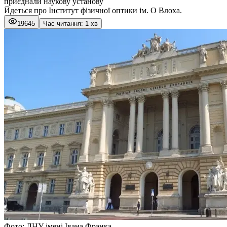
приєднали наукову установу
Йдеться про Інститут фізичної оптики ім. О Влоха.
19645
Час читання: 1 хв
Фото: ЛНУ імені Івана Франка