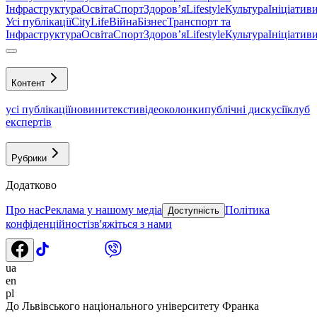
Інфраструктура
Освіта
Спорт
Здоровʼя
Lifestyle
Культура
Ініціатив
Усі публікації
CityLife
Війна
Бізнес
Транспорт та
Інфраструктура
Освіта
Спорт
Здоровʼя
Lifestyle
Культура
Ініціатив
Контент
усі публікації
новини
тексти
відео
колонки
публічні дискусії
клуб
експертів
Рубрики
Додатково
Про нас
Реклама у нашому медіа
Політика
Доступність
конфіденційності
зв'яжіться з нами
ua
en
pl
До Львівського національного університету Франка