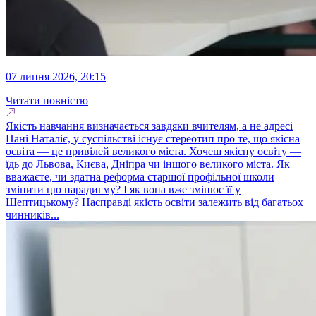
07 липня 2026, 20:15
Читати повністю
Якість навчання визначається завдяки вчителям, а не адресі
Пані Наталіє, у суспільстві існує стереотип про те, що якісна
освіта — це привілей великого міста. Хочеш якісну освіту —
їдь до Львова, Києва, Дніпра чи іншого великого міста. Як
вважаєте, чи здатна реформа старшої профільної школи
змінити цю парадигму? І як вона вже змінює її у
Шептицькому? Насправді якість освіти залежить від багатьох
чинників...