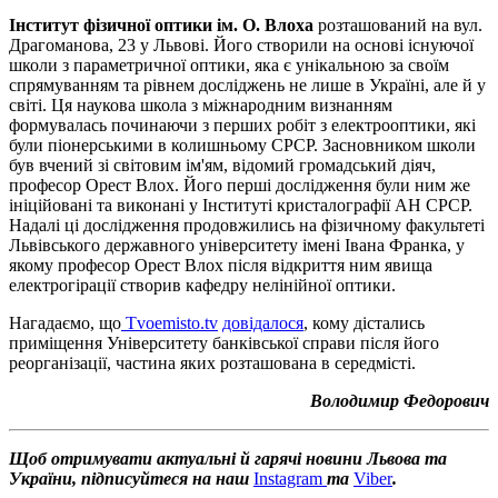
Інститут фізичної оптики ім. О. Влоха
розташований на вул.
Драгоманова, 23 у Львові. Його створили на основі існуючої
школи з параметричної оптики, яка є унікальною за своїм
спрямуванням та рівнем досліджень не лише в Україні, але й у
світі. Ця наукова школа з міжнародним визнанням
формувалась починаючи з перших робіт з електрооптики, які
були піонерськими в колишньому СРСР. Засновником школи
був вчений зі світовим ім'ям, відомий громадський діяч,
професор Орест Влох. Його перші дослідження були ним же
ініційовані та виконані у Інституті кристалографії АН СРСР.
Надалі ці дослідження продовжились на фізичному факультеті
Львівського державного університету імені Івана Франка, у
якому професор Орест Влох після відкриття ним явища
електрогірації створив кафедру нелінійної оптики.
Нагадаємо, що
Tvoemisto.tv
довідалося
, кому дістались
приміщення Університету банківської справи після його
реорганізації, частина яких розташована в середмісті.
Володимир Федорович
Щоб отримувати актуальні й гарячі новини Львова та
України, підписуйтеся на наш
Instagram
та
Viber
.