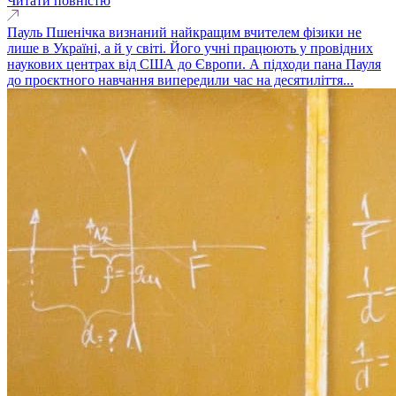
Читати повністю
Пауль Пшенічка визнаний найкращим вчителем фізики не
лише в Україні, а й у світі. Його учні працюють у провідних
наукових центрах від США до Європи. А підходи пана Пауля
до проєктного навчання випередили час на десятиліття...