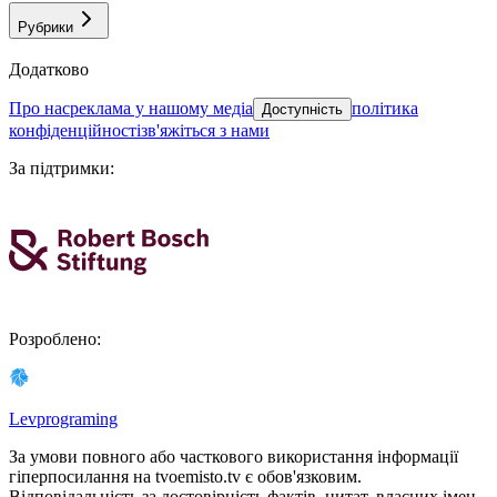
Рубрики
Додатково
про нас
реклама у нашому медіа
політика
Доступність
конфіденційності
зв'яжіться з нами
За підтримки
:
Розроблено
:
Levprograming
За умови повного або часткового використання iнформацiї
гіперпосилання на tvoemisto.tv є обов'язковим.
Відповідальність за достовірність фактів, цитат, власних імен