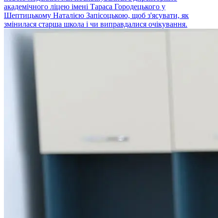
академічного ліцею імені Тараса Городецького у
Шептицькому Наталією Запісоцькою, щоб з'ясувати, як
змінилася старша школа і чи виправдалися очікування.