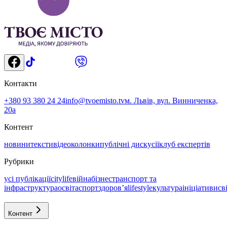
Контакти
+380 93 380 24 24
info@tvoemisto.tv
м. Львів, вул. Винниченка,
20а
Контент
новини
тексти
відео
колонки
публічні дискусії
клуб експертів
Рубрики
усі публікації
citylife
війна
бізнес
транспорт та
інфраструктура
освіта
спорт
здоровʼя
lifestyle
культура
ініціативи
св
Контент