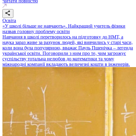
Читати повністю
Освіта
«У школі більше не навчають». Найкращий учитель фізики
назвав головну проблему освіти
Навчання в школі перетворилось на підготовку до НМТ, а
наука зараз живе за рахунок людей, які вивчились у старі часи,
коли вона була популярною, вважає Пауль Пшенічка – легенда
української освіти. Поговорили з ним про те, чим загрожує
суспільству тотальна нелюбов до математики та чому
міжнародні компанії вкладають величезні кошти в інженерів.