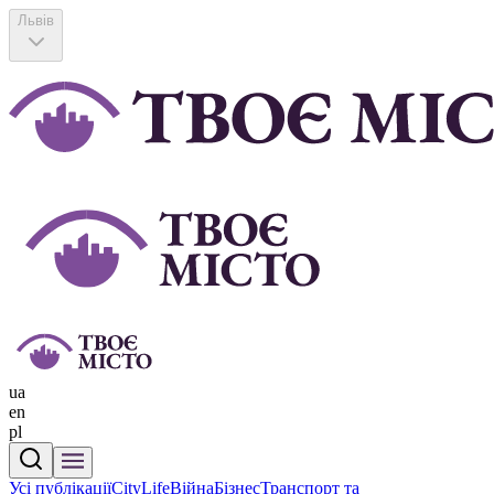
Львів
ua
en
pl
Усі публікації
CityLife
Війна
Бізнес
Транспорт та