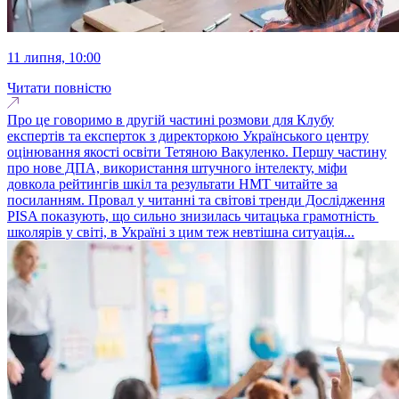
11 липня, 10:00
Читати повністю
Про це говоримо в другій частині розмови для Клубу
експертів та експерток з директоркою Українського центру
оцінювання якості освіти Тетяною Вакуленко. Першу частину
про нове ДПА, використання штучного інтелекту, міфи
довкола рейтингів шкіл та результати НМТ читайте за
посиланням. Провал у читанні та світові тренди Дослідження
PISA показують, що сильно знизилась читацька грамотність
школярів у світі, в Україні з цим теж невтішна ситуація...