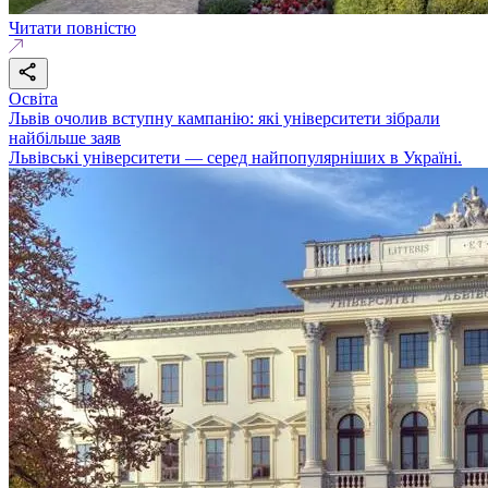
Читати повністю
Освіта
Львів очолив вступну кампанію: які університети зібрали
найбільше заяв
Львівські університети — серед найпопулярніших в Україні.