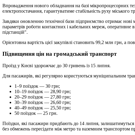
Впровадження нового обладнання на базі мікропроцесорних тех
електропостачання, гарантуватиме стабільність руху міського 
Завдяки оновленню технічної бази підприємство отримає нові 
параметрів роботи контактних і кабельних мереж, оперативне 
підстанцій".
Орієнтовна вартість цієї закупівлі становить 99,2 млн грн, а п
Підвищення цін на громадський транспорт
Проїзд у Києві здорожчає до 30 гривень із 15 липня.
Для пасажирів, які регулярно користуються муніципальним тран
1–9 поїздок — 30 грн;
10–19 поїздок — 28,90 грн;
20–29 поїздок — 27,80 грн;
30–39 поїздок — 26,60 грн;
40–49 поїздок — 25,50 грн;
50 поїздок — 25 грн.
Поїздки, які пасажири придбають до 14 липня, залишатимуться
без обмежень пересідати між метро та наземним транспортом прот