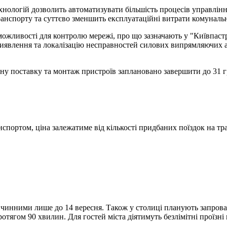
нологій дозволить автоматизувати більшість процесів управлінн
транспорту та суттєво зменшить експлуатаційні витрати комуналь
можливості для контролю мережі, про що зазначають у "Київпаст
виявлення та локалізацію несправностей силових випрямляючих а
овну поставку та монтаж пристроїв заплановано завершити до 31 г
спортом, ціна залежатиме від кількості придбаних поїздок на тр
 чинними лише до 14 вересня. Також у столиці планують запрова
ягом 90 хвилин. Для гостей міста діятимуть безлімітні проїзні н