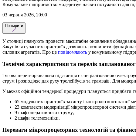
Комунальне підприємство модернізує наявні потужності для пі
03 червня 2026, 20:00
Поширити
У столиці планують провести масштабне оновлення обладнання 
Закупівля сучасних пристроїв дозволить розширити функціональн
силових агрегатів. Про це
повідомляють
у комунальному підпри
Технічні характеристики та перелік запланованог
Тягова перетворювальна підстанція є спеціалізованою електроу
струм і розподіляє для руху тролейбусів та трамваїв. Для модер
У межах офіційної тендерної процедури планується придбати та
65 модульних пристроїв захисту і контролю контактної ме
23 комплекти модернізації мікропроцесорної системи ді
9 шаф оперативного струму;
2 шафи телемеханіки.
Переваги мікропроцесорних технологій та фінансо