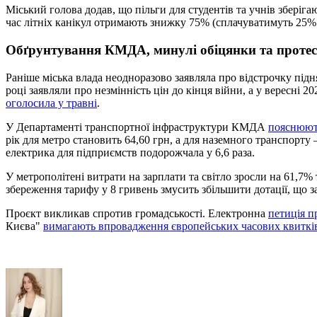
Міський голова додав, що пільги для студентів та учнів зберіг
час літніх канікул отримають знижку 75% (сплачуватимуть 25% в
Обґрунтування КМДА, минулі обіцянки та проте
Раніше міська влада неодноразово заявляла про відстрочку підн
році заявляли про незмінність цін до кінця війни, а у вересні
оголосила у травні
.
У Департаменті транспортної інфраструктури КМДА
пояснюють
рік для метро становить 64,60 грн, а для наземного транспорту 
електрика для підприємств подорожчала у 6,6 раза.
У метрополітені витрати на зарплати та світло зросли на 61,7%
збереження тарифу у 8 гривень змусить збільшити дотації, що з
Проєкт викликав спротив громадськості. Електронна
петиція п
Києва"
вимагають впровадження європейських часових квитків