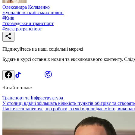
Олександра Коляденко
журналістка київських новин
#
Київ
#
громадський транспорт
#
електротранспорт
Підписуйтесь на наші соціальні мережі
Будьте в курсі останніх новин та ексклюзивного контенту. Слід
Читайте також
Транспорт та Інфраструктура
У столиці вдвічі збільшать кількість пунктів обігріву та створя
Пантелєєв запевняє, що роботи, за які відповідає місто, виконані