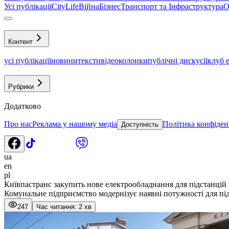
Усі публікації
CityLife
Війна
Бізнес
Транспорт та Інфраструктура
О
Контент
усі публікації
новини
тексти
відео
колонки
публічні дискусії
клуб 
Рубрики
Додатково
Про нас
Реклама у нашому медіа
Політика конфіден
Доступність
ua
en
pl
Київпастранс закупить нове електрообладнання для підстанцій
Комунальне підприємство модернізує наявні потужності для пі
247
Час читання: 2 хв