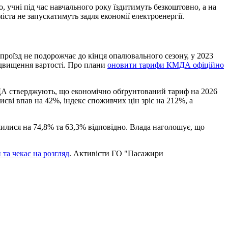
, учні під час навчального року їздитимуть безкоштовно, а на
ста не запускатимуть задля економії електроенергії.
 проїзд не подорожчає до кінця опалювального сезону, у 2023
підвищення вартості. Про плани
оновити тарифи КМДА офіційно
А стверджують, що економічно обґрунтований тариф на 2026
иєві впав на 42%, індекс споживчих цін зріс на 212%, а
ьшилися на 74,8% та 63,3% відповідно. Влада наголошує, що
 та чекає на розгляд
. Активісти ГО "Пасажири