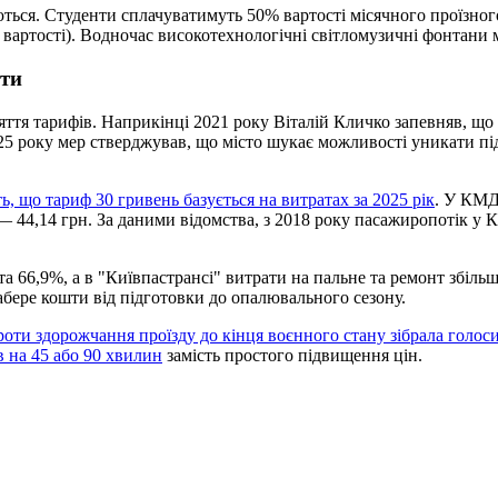
аються. Студенти сплачуватимуть 50% вартості місячного проїзного
артості). Водночас високотехнологічні світломузичні фонтани мі
сти
яття тарифів. Наприкінці 2021 року Віталій Кличко запевняв, що
 2025 року мер стверджував, що місто шукає можливості уникати 
, що тариф 30 гривень базується на витратах за 2025 рік
. У КМД
— 44,14 грн. За даними відомства, з 2018 року пасажиропотік у К
 та 66,9%, а в "Київпастрансі" витрати на пальне та ремонт збіл
абере кошти від підготовки до опалювального сезону.
роти здорожчання проїзду до кінця воєнного стану зібрала голоси
 на 45 або 90 хвилин
замість простого підвищення цін.