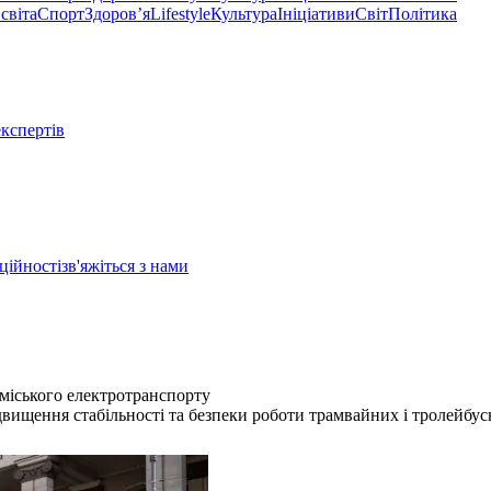
світа
Спорт
Здоровʼя
Lifestyle
Культура
Ініціативи
Світ
Політика
експертів
ційності
зв'яжіться з нами
 міського електротранспорту
двищення стабільності та безпеки роботи трамвайних і тролейбу