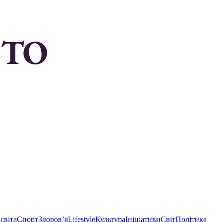
світа
Спорт
Здоровʼя
Lifestyle
Культура
Ініціативи
Світ
Політика