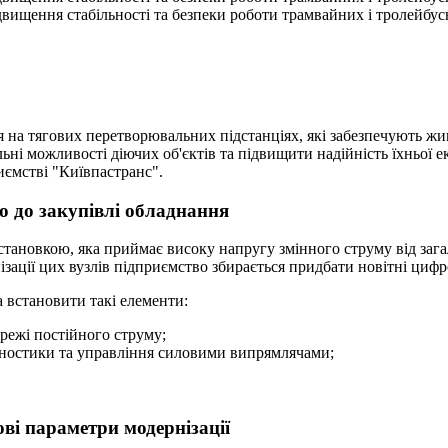
двищення стабільності та безпеки роботи трамвайних і тролейбу
на тягових перетворювальних підстанціях, які забезпечують жи
і можливості діючих об'єктів та підвищити надійність їхньої ек
ємстві "Київпастранс".
о до закупівлі обладнання
становкою, яка приймає високу напругу змінного струму від зага
нізації цих вузлів підприємство збирається придбати новітні цифр
 встановити такі елементи:
режі постійного струму;
агностики та управління силовими випрямлячами;
ві параметри модернізації