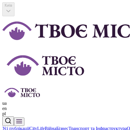
Київ
ua
en
pl
Усі публікації
CityLife
Війна
Бізнес
Транспорт та Інфраструктура
О