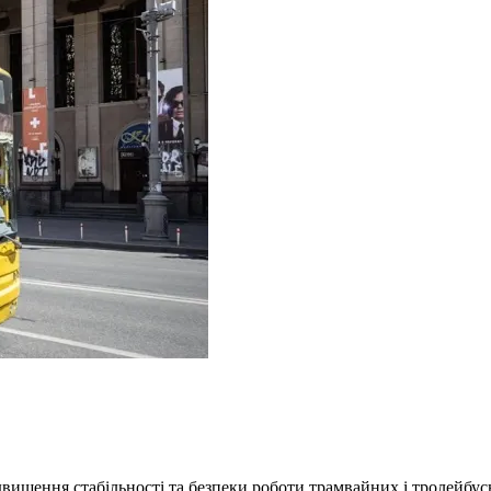
двищення стабільності та безпеки роботи трамвайних і тролейбу