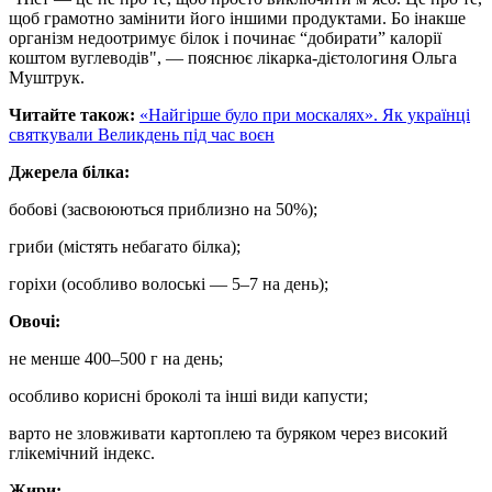
щоб грамотно замінити його іншими продуктами. Бо інакше
організм недоотримує білок і починає “добирати” калорії
коштом вуглеводів", — пояснює лікарка-дієтологиня Ольга
Муштрук.
Читайте також:
«Найгірше було при москалях». Як українці
святкували Великдень під час воєн
Джерела білка:
бобові (засвоюються приблизно на 50%);
гриби (містять небагато білка);
горіхи (особливо волоські — 5–7 на день);
Овочі:
не менше 400–500 г на день;
особливо корисні броколі та інші види капусти;
варто не зловживати картоплею та буряком через високий
глікемічний індекс.
Жири: