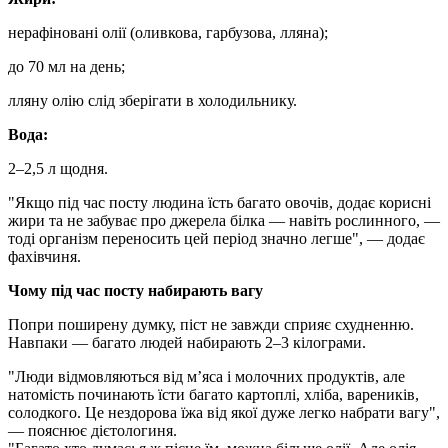
нерафіновані олії (оливкова, гарбузова, лляна);
до 70 мл на день;
лляну олію слід зберігати в холодильнику.
Вода:
2–2,5 л щодня.
"Якщо під час посту людина їсть багато овочів, додає корисні
жири та не забуває про джерела білка — навіть рослинного, —
тоді організм переносить цей період значно легше", — додає
фахівчиня.
Чому під час посту набирають вагу
Попри поширену думку, піст не завжди сприяє схудненню.
Навпаки — багато людей набирають 2–3 кілограми.
"Люди відмовляються від м’яса і молочних продуктів, але
натомість починають їсти багато картоплі, хліба, вареників,
солодкого. Це нездорова їжа від якої дуже легко набрати вагу",
— пояснює дієтологиня.