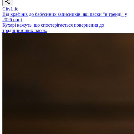
CityLife
Від крафінів до бабусиних записників: які паски "в тренді" у
2026 році
Кухарі кажуть, що спостерігається повернення до
традиційніших пасок.