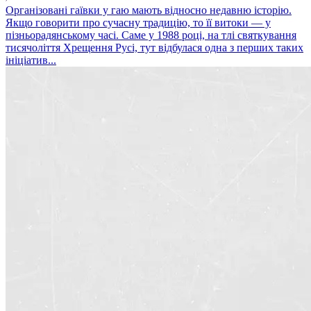
Організовані гаївки у гаю мають відносно недавню історію.
Якщо говорити про сучасну традицію, то її витоки — у
пізньорадянському часі. Саме у 1988 році, на тлі святкування
тисячоліття Хрещення Русі, тут відбулася одна з перших таких
ініціатив...