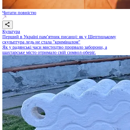
Читати повністю
Культура
Перший в Україні пам’ятник писанці: як у Шептицькому
скульптура ледь не стала "криміналом"
Як у радянські часи мистецтво прорвало заборони, а
шахтарське місто отримало свій символ-оберіг.