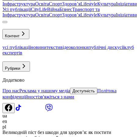
Інфраструктура
Освіта
Спорт
Здоровʼя
Lifestyle
Культура
Ініціатив
Усі публікації
CityLife
Війна
Бізнес
Транспорт та
Інфраструктура
Освіта
Спорт
Здоровʼя
Lifestyle
Культура
Ініціатив
Контент
усі публікації
новини
тексти
відео
колонки
публічні дискусії
клуб
експертів
Рубрики
Додатково
Про нас
Реклама у нашому медіа
Політика
Доступність
конфіденційності
зв'яжіться з нами
ua
en
pl
Великодній піст без шкоди для здоров’я: як постити