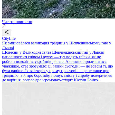
Читати повністю
CityLife
Як змінювалася великодня традиція у Шевченківському гаю у
Львові
Щовесни у Великодні свята Шевченківський гай у Львові
наповнюється співом і рухом — тут водять гаївки, як це
робили покоління українців до нас. Але якщо придивитися
уважніше, стає зрозуміло: ці гаївки сьогодні — не зовсім ті, що
були раніше. Їхня історія у цьому просторі — це не лише про
традицію, а й про боротьбу, пошук змісту і спробу повернення
до коріння, розповідає ієромонах-студит Юстин Бойко.