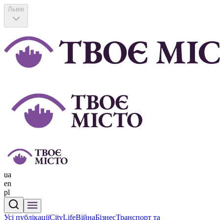
Львів
ua
en
pl
Усі публікації
CityLife
Війна
Бізнес
Транспорт та