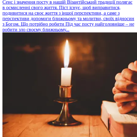
Сенс і значення посту в нашій Візантійський традиції полягає
в осмисленні свого життя. Піст існує, щоб виправитися,
подивитися на своє життя з іншої перспективи, а саме з
перспективи допомоги ближньому та молитви, своїх відносин
з Богом. Що потрібно робити Під час посту найголовніше – не
робити зло своєму ближньому...