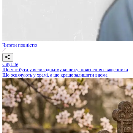
Читати повністю
CityLife
Що має бути у великодньому кошику: пояснення священника
Що освячують у храмі, а що краще залишити вдома