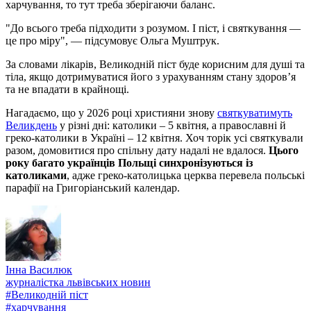
харчування, то тут треба зберігаючи баланс.
"До всього треба підходити з розумом. І піст, і святкування —
це про міру", — підсумовує Ольга Муштрук.
За словами лікарів, Великодній піст буде корисним для душі та
тіла, якщо дотримуватися його з урахуванням стану здоров’я
та не впадати в крайнощі.
Нагадаємо, що у 2026 році християни знову
святкуватимуть
Великдень
у різні дні: католики – 5 квітня, а православні й
греко-католики в Україні – 12 квітня. Хоч торік усі святкували
разом, домовитися про спільну дату надалі не вдалося.
Цього
року багато українців Польщі синхронізуються із
католиками
, адже греко-католицька церква перевела польські
парафії на Григоріанський календар.
Інна Василюк
журналістка львівських новин
#
Великодній піст
#
харчування