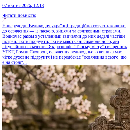
07 квітня 2026, 12:13
Читати повністю
Напередодні Великодня українці традиційно готують кошики
до освячення — із паскою, яйцями та святковими стравами.
Водночас разом з усталеними звичаями до них дедалі частіше
потрапляють продукти, які не мають ані символічного, ані
літургійного значення. Як розповів "Твоєму місту" священник
УГКЦ Роман Сковрон, освячення великоднього кошика має
чітке духовне підґрунтя і не передбачає "освячення всього, що
є на столі"...