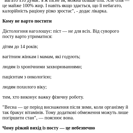
"Багато хто думає: я ж пісне їм, можна більше олії. Але олія —
це майже 100% жир. І навіть якщо здається, що її небагато,
калорійність раціону різко зростає", - додає лікарка.
Кому не варто постити
Дієтологиня наголошує: піст — не для всіх. Від суворого
посту варто утриматися:
дітям до 14 років;
вагітним жінкам і мамам, які годують;
людям із хронічними захворюваннями;
пацієнтам з онкологією;
людям похилого віку;
тим, хто виконує важку фізичну роботу.
"Весна — це період виснаження після зими, коли організму й
так бракує вітамінів. Тому додаткові обмеження можуть лише
погіршити стан", — пояснює вона.
Чому різкий вихід із посту — це небезпечно