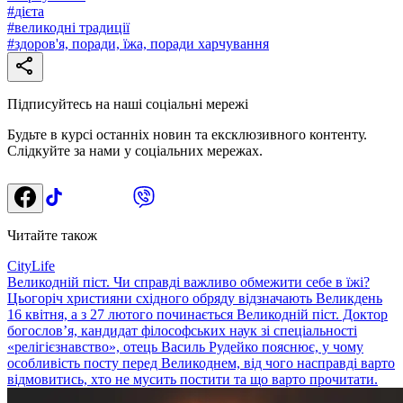
#
дієта
#
великодні традиції
#
здоров'я, поради, їжа, поради харчування
Підписуйтесь на наші соціальні мережі
Будьте в курсі останніх новин та ексклюзивного контенту.
Слідкуйте за нами у соціальних мережах.
Читайте також
CityLife
Великодній піст. Чи справді важливо обмежити себе в їжі?
Цьогоріч християни східного обряду відзначають Великдень
16 квітня, а з 27 лютого починається Великодній піст. Доктор
богослов’я, кандидат філософських наук зі спеціальності
«релігієзнавство», отець Василь Рудейко пояснює, у чому
особливість посту перед Великоднем, від чого насправді варто
відмовитись, хто не мусить постити та що варто прочитати.