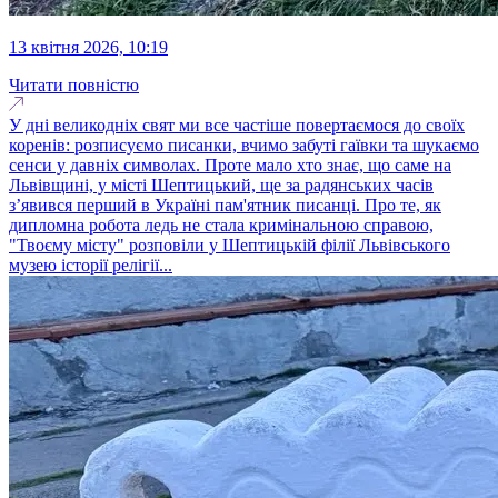
13 квітня 2026, 10:19
Читати повністю
У дні великодніх свят ми все частіше повертаємося до своїх
коренів: розписуємо писанки, вчимо забуті гаївки та шукаємо
сенси у давніх символах. Проте мало хто знає, що саме на
Львівщині, у місті Шептицький, ще за радянських часів
з’явився перший в Україні пам'ятник писанці. Про те, як
дипломна робота ледь не стала кримінальною справою,
"Твоєму місту" розповіли у Шептицькій філії Львівського
музею історії релігії...