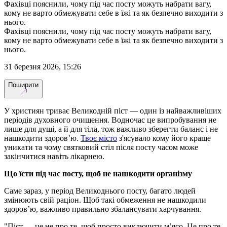
Фахівці пояснили, чому під час посту можуть набрати вагу,
кому не варто обмежувати себе в їжі та як безпечно виходити з
нього.
Фахівці пояснили, чому під час посту можуть набрати вагу,
кому не варто обмежувати себе в їжі та як безпечно виходити з
нього.
31 березня 2026, 15:26
Поширити
У християн триває Великодній піст — один із найважливіших
періодів духовного очищення. Водночас це випробування не
лише для душі, а й для тіла, тож важливо зберегти баланс і не
нашкодити здоров’ю.
Твоє місто
з'ясувало кому його краще
уникати та чому святковий стіл після посту часом може
закінчитися навіть лікарнею.
Що їсти під час посту, щоб не нашкодити організму
Саме зараз, у період Великоднього посту, багато людей
змінюють свій раціон. Щоб такі обмеження не нашкодили
здоров’ю, важливо правильно збалансувати харчування.
"Піст — це не про те, щоб просто виключити м’ясо. Це про те,