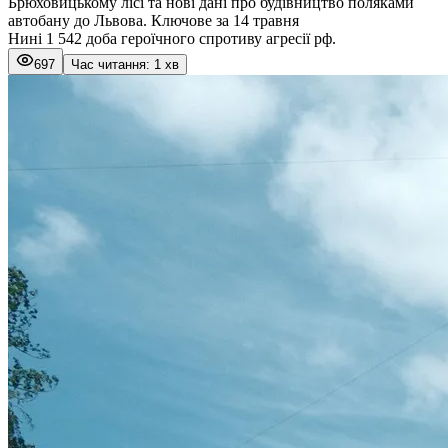
Брюховицькому лісі та нові дані про будівництво поляками
автобану до Львова. Ключове за 14 травня
Нині 1 542 доба героїчного спротиву агресії рф.
697
Час читання: 1 хв