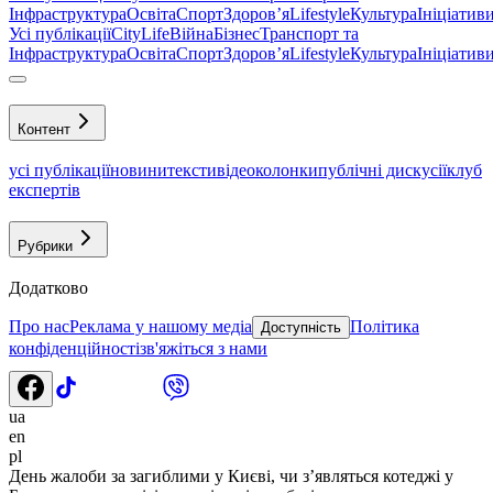
Інфраструктура
Освіта
Спорт
Здоровʼя
Lifestyle
Культура
Ініціатив
Усі публікації
CityLife
Війна
Бізнес
Транспорт та
Інфраструктура
Освіта
Спорт
Здоровʼя
Lifestyle
Культура
Ініціатив
Контент
усі публікації
новини
тексти
відео
колонки
публічні дискусії
клуб
експертів
Рубрики
Додатково
Про нас
Реклама у нашому медіа
Політика
Доступність
конфіденційності
зв'яжіться з нами
ua
en
pl
День жалоби за загиблими у Києві, чи з’являться котеджі у