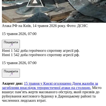
Атака РФ на Київ, 14 травня 2026 року. Фото: ДСНС
15 травня 2026, 07:00
Поширити
Нині 1 542 доба героїчного спротиву агресії рф.
Нині 1 542 доба героїчного спротиву агресії рф.
15 травня 2026, 07:00
Поширити
Акцент дня:
15 травня у Києві оголошено Днем жалоби за
загиблими внаслідок терористичної атаки на столицю.
Місто
вшанує пам’ять жертв масованого обстрілу, який призвів до
руйнування житлового будинку в Дарницькому районі та
численних людських втрат.