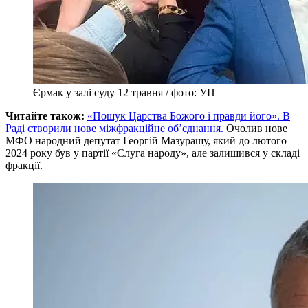
Єрмак у залі суду 12 травня / фото: УП
Читайте також:
«Пошук Царства Божого і правди його». В
Раді створили нове міжфракційне об’єднання.
Очолив нове
МФО народний депутат Георгій Мазурашу, який до лютого
2024 року був у партії «Слуга народу», але залишився у складі
фракції.