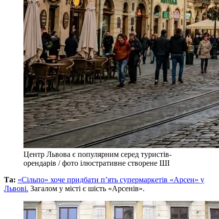
Центр Львова є популярним серед туристів-
орендарів / фото ілюстративне створене ШІ
Та:
«Сільпо» хоче придбати п’ять супермаркетів «Арсен» у
Львові.
Загалом у місті є шість «Арсенів».