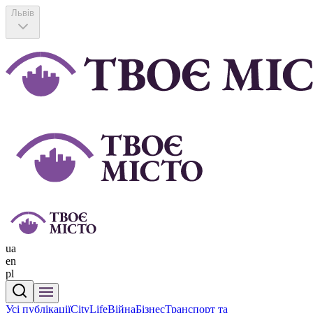
Львів
ua
en
pl
Усі публікації
CityLife
Війна
Бізнес
Транспорт та