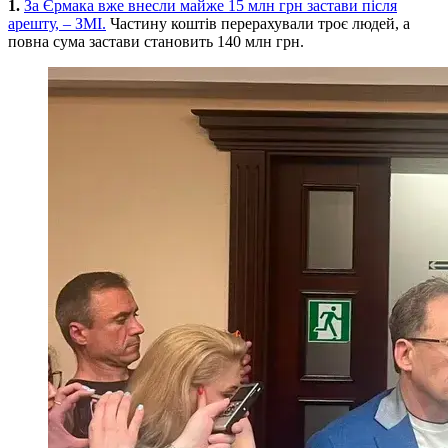
1.
За Єрмака вже внесли майже 15 млн грн застави після
арешту, – ЗМІ.
Частину коштів перерахували троє людей, а
повна сума застави становить 140 млн грн.