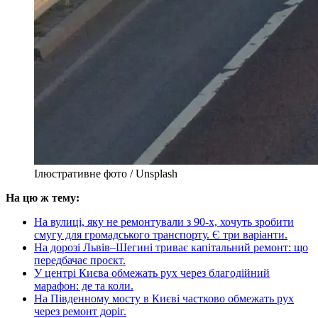
Ілюстративне фото / Unsplash
На цю ж тему:
На вулиці, яку не ремонтували з 90-х, хочуть зробити
смугу для громадського транспорту. Є три варіанти.
На дорозі Львів–Шегині триває капітальний ремонт: що
передбачає проєкт.
У центрі Києва обмежать рух через благодійний
марафон: де та коли.
На Південному мосту в Києві частково обмежать рух
через ремонт доріг.